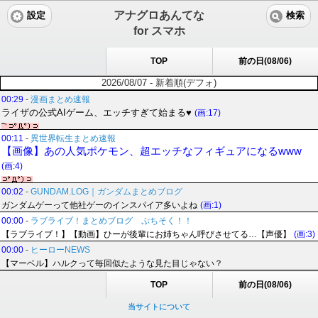
アナグロあんてな
設定
検索
for スマホ
TOP
前の日(08/06)
2026/08/07 - 新着順(デフォ)
00:29
-
漫画まとめ速報
ライザの公式AIゲーム、エッチすぎて始まる♥
(画:17)
00:11
-
異世界転生まとめ速報
【画像】あの人気ポケモン、超エッチなフィギュアになるwww
(画:4)
00:02
-
GUNDAM.LOG｜ガンダムまとめブログ
ガンダムゲーって他社ゲーのインスパイア多いよね
(画:1)
00:00
-
ラブライブ！まとめブログ ぷちそく！！
【ラブライブ！】【動画】ひーが後輩にお姉ちゃん呼びさせてる…【声優】
(画:3)
00:00
-
ヒーローNEWS
【マーベル】ハルクって毎回似たような見た目じゃない？
TOP
前の日(08/06)
当サイトについて