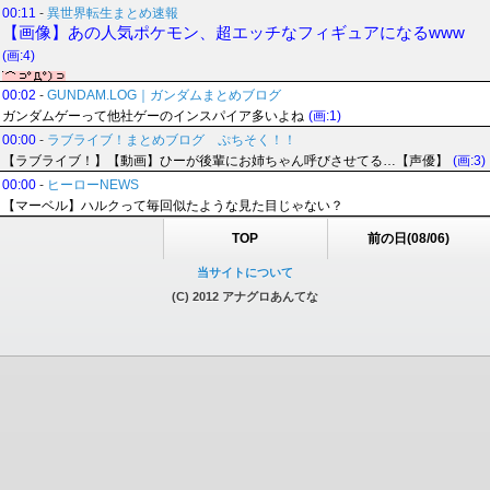
00:11
-
異世界転生まとめ速報
【画像】あの人気ポケモン、超エッチなフィギュアになるwww
(画:4)
00:02
-
GUNDAM.LOG｜ガンダムまとめブログ
ガンダムゲーって他社ゲーのインスパイア多いよね
(画:1)
00:00
-
ラブライブ！まとめブログ ぷちそく！！
【ラブライブ！】【動画】ひーが後輩にお姉ちゃん呼びさせてる…【声優】
(画:3)
00:00
-
ヒーローNEWS
【マーベル】ハルクって毎回似たような見た目じゃない？
TOP
前の日(08/06)
当サイトについて
(C) 2012 アナグロあんてな