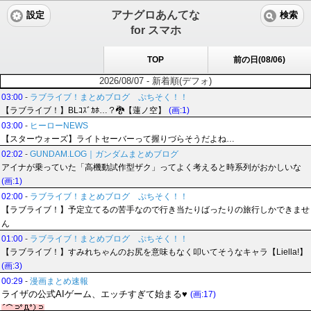
アナグロあんてな
設定
検索
for スマホ
TOP
前の日(08/06)
2026/08/07 - 新着順(デフォ)
03:00
-
ラブライブ！まとめブログ ぷちそく！！
【ラブライブ！】BLｺｽﾞｶﾎ…？🐉【蓮ノ空】
(画:1)
03:00
-
ヒーローNEWS
【スターウォーズ】ライトセーバーって握りづらそうだよね…
02:02
-
GUNDAM.LOG｜ガンダムまとめブログ
アイナが乗っていた「高機動試作型ザク」ってよく考えると時系列がおかしいな
(画:1)
02:00
-
ラブライブ！まとめブログ ぷちそく！！
【ラブライブ！】予定立てるの苦手なので行き当たりばったりの旅行しかできませ
ん
01:00
-
ラブライブ！まとめブログ ぷちそく！！
【ラブライブ！】すみれちゃんのお尻を意味もなく叩いてそうなキャラ【Liella!】
(画:3)
00:29
-
漫画まとめ速報
ライザの公式AIゲーム、エッチすぎて始まる♥
(画:17)