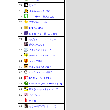
70
げぇ速
71
ぎあちゃんねる（仮）
72
ハロン棒ch -競馬まとめ-
72
子育てちゃんねる
74
BREAK TIME
75
ひま速(°∀°) -暇つぶし速報-
76
もばます｜デレステまとめ
77
黄昏ちゃんねる
77
Ｚチャンネル＠ＶＩＰ
79
阪神タイガースちゃんねる
80
ジャンプ速報
81
カルチョまとめブログ
82
ポーランドボール 翻訳
83
BABYMETAL TIMES
84
footballnet【サッカー5chまとめ】
85
鷹速@ホークスまとめブログ
85
まなにゅ～
87
チゲ速
88
もきゅ速(*´ω`*)人(´･ェ･｀)