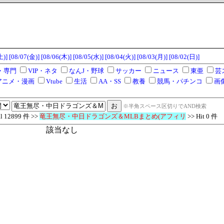
土)]
[08/07(金)]
[08/06(木)]
[08/05(水)]
[08/04(火)]
[08/03(月)]
[08/02(日)]
・専門
VIP・ネタ
なんJ・野球
サッカー
ニュース
東亜
芸
アニメ・漫画
Vtube
生活
AA・SS
教養
競馬・パチンコ
画
※半角スペース区切りでAND検索
 12899 件 >>
竜王無尽・中日ドラゴンズ＆MLBまとめ(アフィリ
>> Hit 0 件
該当なし