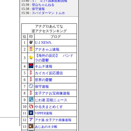
15:40 :
/)；｀ω´)＜国家総動員報
15:39 :
登山ちゃんねる
15:38 :
保守速報
15:36 :
スパイダーマン トムホ
アナグロあんてな
逆アクセスランキング
位
印
ブログ
1
U-1 NEWS.
2
アナきゃぷ速報
【海外の反応】 パンド
3
ラの憂鬱
4
キムチ速報
5
カイカイ反応通信
6
世界の憂鬱
7
保守速報
8
女子アナお宝画像速報
9
じわ速 芸能ニュース
10
やる夫まとめくす
11
VIPPER速報
12
アナ速‐女子アナ画像速報
13
あじあのネタ帳