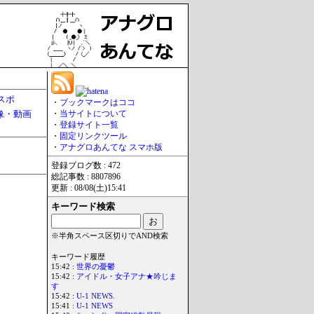
スポ
・
ブックマークはココ
像・動画
・
当サイトについて
・
登録サイト一覧
・
固定リンクツール
・
アナグロあんてな スマホ版
登録ブログ数 : 472
総記事数 : 8807896
更新 : 08/08(土)15:41
キーワード検索
※半角スペース区切りでAND検索
キーワード履歴
15:42 :
世界の憂鬱
15:42 :
アイドル・女子アナ★吟じま
す
15:42 :
U-1 NEWS.
15:41 :
U-1 NEWS