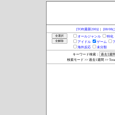
[TOP(最新200)]
|
[08/08(
オールジャンル
特化
アイドル
ゲーム
海外反応
未分類
キーワード検索：
検索モード >> 過去1週間 >> Total