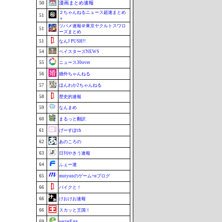
50
漫画まとめ速報
２ちゃんねるニュース超速まとめ
51
＋
ツバメ速報＠東京ヤクルトスワロ
51
ーズまとめ
51
なんJ PUSH!!
54
ベイスターズNEWS
55
ニュース30over
56
婚外ちゃんねる
57
ほんわか2ちゃんねる
58
歴史的速報
59
なんまめ
60
まるっと翻訳
61
げーすぽch
62
あのころの
63
日刊やきう速報
64
ふぇー速
65
mutyunのゲーム+αブログ
66
バイクと！
66
けおけお速報
66
スカッと王国！
69
easterEgg