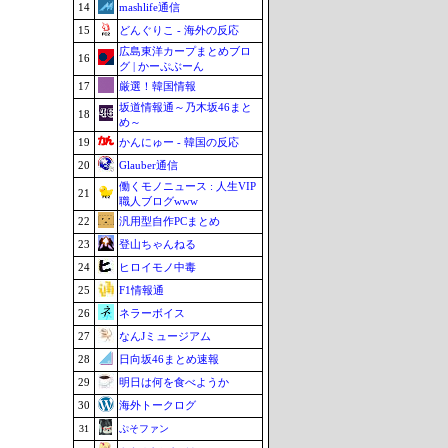
14
mashlife通信
15
どんぐりこ - 海外の反応
広島東洋カープまとめブロ
16
グ | かーぷぶーん
17
厳選！韓国情報
坂道情報通～乃木坂46まと
18
め～
19
かんにゅー - 韓国の反応
20
Glauber通信
働くモノニュース : 人生VIP
21
職人ブログwww
22
汎用型自作PCまとめ
23
登山ちゃんねる
24
ヒロイモノ中毒
25
F1情報通
26
ネラーボイス
27
なんJミュージアム
28
日向坂46まとめ速報
29
明日は何を食べようか
30
海外トークログ
31
ぷそファン