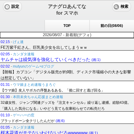
アナグロあんてな
設定
検索
for スマホ
TOP
前の日(08/06)
2026/08/07 - 新着順(デフォ)
02:15
-
げぇ速
FE万紫千紅さん、巨乳美少女を出してしまうｗｗ
02:05
-
カンダタ速報
ヤムチャは繰気弾を強化していくべきだった
(画:1)
02:02
-
mutyunのゲーム+αブログ
【朗報】カプコン「デジタル販売が約9割、ディスク市場縮小の大きな影響
は想定していない」
01:31
-
ウマ娘まとめ速報うまろぐ
【ウマ娘】友人サポカの序盤あるある。「後に回すと逃げ回る」
01:30
-
本田未央ちゃん応援まとめ速報
32歳女性、ジャンプ関連グッズを『注文キャンセル』繰り返し逮捕。総額43億。
「購入した気分になる」いやどう見ても在庫枯らせての転売だろ
01:10
-
ゲーハーの窓
ブラッドボーン全クリしたんだが
(画:6)
01:05
-
カンダタ速報
桜木花道がモテないわけないだろwwwwww
(画:1)