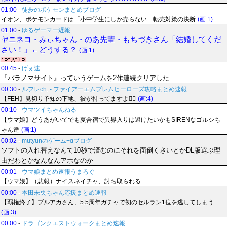
01:00
-
徒歩のポケモンまとめブログ
イオン、ポケモンカードは「小中学生にしか売らない 転売対策の決断
(画:1)
01:00
-
ゆるゲーマー遅報
ヤニネコ・みぃちゃん・のあ先輩・もちづきさん「結婚してくだ
さい！」←どうする？
(画:1)
00:45
-
げぇ速
『パラノマサイト』っていうゲームを2作連続クリアした
00:30
-
ルフレch. - ファイアーエムブレムヒーローズ攻略まとめ速報
【FEH】見切り予知の下地、彼が持ってますよ👍🏻
(画:4)
00:10
-
ウマツイちゃんねる
【ウマ娘】どうあがいてでも夏合宿で異界入りは避けたいかもSIRENなゴルシち
ゃん達
(画:1)
00:02
-
mutyunのゲーム+αブログ
ソフトの入れ替えなんて10秒で済むのにそれを面倒くさいとかDL版選ぶ理
由だわとかなんなんアホなのか
00:01
-
ウマ娘まとめ速報うまろぐ
【ウマ娘】（悲報）ナイスネイチャ、討ち取られる
00:00
-
本田未央ちゃん応援まとめ速報
【覇権終了】ブルアカさん、5.5周年ガチャで初のセルラン1位を逃してしまう
(画:3)
00:00
-
ドラゴンクエストウォークまとめ速報