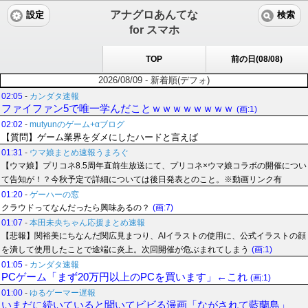
アナグロあんてな
設定
検索
for スマホ
TOP
前の日(08/08)
2026/08/09 - 新着順(デフォ)
02:05
-
カンダタ速報
ファイファン5で唯一学んだことｗｗｗｗｗｗｗｗ
(画:1)
02:02
-
mutyunのゲーム+αブログ
【質問】ゲーム業界をダメにしたハードと言えば
01:31
-
ウマ娘まとめ速報うまろぐ
【ウマ娘】プリコネ8.5周年直前生放送にて、プリコネ×ウマ娘コラボの開催につい
て告知が！？今秋予定で詳細については後日発表とのこと。※動画リンク有
01:20
-
ゲーハーの窓
クラウドってなんだったら興味あるの？
(画:7)
01:07
-
本田未央ちゃん応援まとめ速報
【悲報】関裕美にちなんだ関広見まつり、AIイラストの使用に、公式イラストの顔
を潰して使用したことで途端に炎上。次回開催が危ぶまれてしまう
(画:1)
01:05
-
カンダタ速報
PCゲーム「まず20万円以上のPCを買います」←これ
(画:1)
01:00
-
ゆるゲーマー遅報
いまだに続いていると聞いてビビる漫画「ながされて藍蘭島」