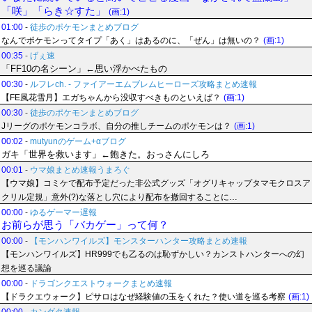
「咲」「らき☆すた」
(画:1)
01:00
-
徒歩のポケモンまとめブログ
なんでポケモンってタイプ「あく」はあるのに、「ぜん」は無いの？
(画:1)
00:35
-
げぇ速
「FF10の名シーン」←思い浮かべたもの
00:30
-
ルフレch. - ファイアーエムブレムヒーローズ攻略まとめ速報
【FE風花雪月】エガちゃんから没収すべきものといえば？
(画:1)
00:30
-
徒歩のポケモンまとめブログ
Jリーグのポケモンコラボ、自分の推しチームのポケモンは？
(画:1)
00:02
-
mutyunのゲーム+αブログ
ガキ「世界を救います」←飽きた。おっさんにしろ
00:01
-
ウマ娘まとめ速報うまろぐ
【ウマ娘】コミケで配布予定だった非公式グッズ「オグリキャップタマモクロスア
クリル定規」意外(?)な落とし穴により配布を撤回することに…
00:00
-
ゆるゲーマー遅報
お前らが思う「バカゲー」って何？
00:00
-
【モンハンワイルズ】モンスターハンター攻略まとめ速報
【モンハンワイルズ】HR999でも乙るのは恥ずかしい？カンストハンターへの幻
想を巡る議論
00:00
-
ドラゴンクエストウォークまとめ速報
【ドラクエウォーク】ピサロはなぜ経験値の玉をくれた？使い道を巡る考察
(画:1)
00:00
-
カンダタ速報