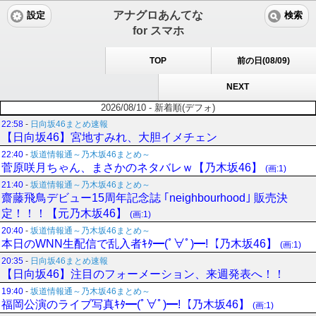
アナグロあんてな
設定
検索
for スマホ
TOP
前の日(08/09)
NEXT
2026/08/10 - 新着順(デフォ)
22:58
-
日向坂46まとめ速報
【日向坂46】宮地すみれ、大胆イメチェン
22:40
-
坂道情報通～乃木坂46まとめ～
菅原咲月ちゃん、まさかのネタバレｗ【乃木坂46】
(画:1)
21:40
-
坂道情報通～乃木坂46まとめ～
齋藤飛鳥デビュー15周年記念誌 ｢neighbourhood｣ 販売決
定！！！【元乃木坂46】
(画:1)
20:40
-
坂道情報通～乃木坂46まとめ～
本日のWNN生配信で乱入者ｷﾀ━(ﾟ∀ﾟ)━!【乃木坂46】
(画:1)
20:35
-
日向坂46まとめ速報
【日向坂46】注目のフォーメーション、来週発表へ！！
19:40
-
坂道情報通～乃木坂46まとめ～
福岡公演のライブ写真ｷﾀ━(ﾟ∀ﾟ)━!【乃木坂46】
(画:1)