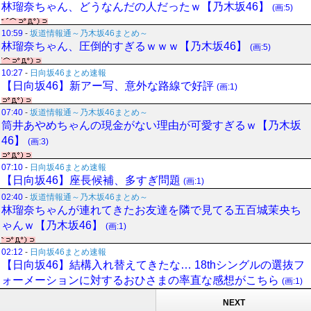
林瑠奈ちゃん、どうなんだの人だったｗ【乃木坂46】
(画:5)
10:59
-
坂道情報通～乃木坂46まとめ～
林瑠奈ちゃん、圧倒的すぎるｗｗｗ【乃木坂46】
(画:5)
10:27
-
日向坂46まとめ速報
【日向坂46】新アー写、意外な路線で好評
(画:1)
07:40
-
坂道情報通～乃木坂46まとめ～
筒井あやめちゃんの現金がない理由が可愛すぎるｗ【乃木坂
46】
(画:3)
07:10
-
日向坂46まとめ速報
【日向坂46】座長候補、多すぎ問題
(画:1)
02:40
-
坂道情報通～乃木坂46まとめ～
林瑠奈ちゃんが連れてきたお友達を隣で見てる五百城茉央ち
ゃんｗ【乃木坂46】
(画:1)
02:12
-
日向坂46まとめ速報
【日向坂46】結構入れ替えてきたな… 18thシングルの選抜フ
ォーメーションに対するおひさまの率直な感想がこちら
(画:1)
NEXT