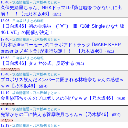
18:40
-
坂道情報通～乃木坂46まとめ～
久保史緒里ちゃん、NHKドラマ10 ｢熊は嘘をつかない｣に出
演！！！【元乃木坂46】
(画:1)
18:06
-
日向坂46まとめ速報
【日向坂46】初の会場ｷﾀ━(ﾟ∀ﾟ)━!!!!『18th Single ひなた坂
46 LIVE』の開催が決定！
17:40
-
坂道情報通～乃木坂46まとめ～
｢乃木坂46×コーセー｣のコラボアドトラック ｢MAKE KEEP
presents ノギトラ｣が走行決定！！！【乃木坂46】
(画:1)
16:53
-
日向坂46まとめ速報
【日向坂46】タミヤ公式、反応する
(画:1)
15:40
-
坂道情報通～乃木坂46まとめ～
プロポリス飲んだメンバーに囲まれる林瑠奈ちゃんの感想ｗ
ｗｗ【乃木坂46】
(画:4)
14:19
-
坂道情報通～乃木坂46まとめ～
金川紗耶ちゃんのプロポリスの叫びｗｗｗ【乃木坂46】
(画:6)
13:19
-
坂道情報通～乃木坂46まとめ～
先輩からの圧に怯える菅原咲月ちゃんｗ【乃木坂46】
(画:9)
12:19
-
坂道情報通～乃木坂46まとめ～