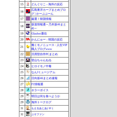
15
どんぐりこ - 海外の反応
広島東洋カープまとめブロ
16
グ | かーぷぶーん
17
厳選！韓国情報
坂道情報通～乃木坂46まと
18
め～
19
Glauber通信
20
かんにゅー - 韓国の反応
働くモノニュース : 人生VIP
21
職人ブログwww
22
汎用型自作PCまとめ
23
登山ちゃんねる
24
ヒロイモノ中毒
25
なんJミュージアム
26
日向坂46まとめ速報
27
F1情報通
28
ネラーボイス
29
明日は何を食べようか
29
海外トークログ
31
もえるあじあ(･∀･)
32
ぷそファン