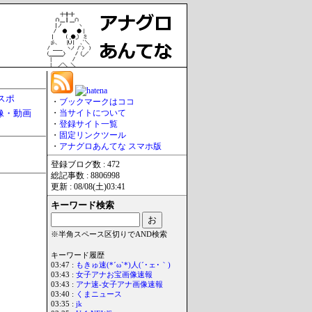
スポ
・
ブックマークはココ
像・動画
・
当サイトについて
・
登録サイト一覧
・
固定リンクツール
・
アナグロあんてな スマホ版
登録ブログ数 : 472
総記事数 : 8806998
更新 : 08/08(土)03:41
キーワード検索
※半角スペース区切りでAND検索
キーワード履歴
03:47 :
もきゅ速(*´ω`*)人(´･ェ･｀)
03:43 :
女子アナお宝画像速報
03:43 :
アナ速‐女子アナ画像速報
03:40 :
くまニュース
03:35 :
jk