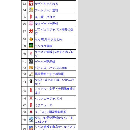
33
かぞくちゃんねる
34
フットボール速報
35
笑 韓 ブログ
36
ゆるゲーマー遅報
ガラパゴスジャパン-海外の反
37
応
38
なんJ政治ネタまとめ
39
カンダタ速報
ラーメン速報｜2chまとめブロ
40
グ
41
ゲーハー黙示録
42
パチンコ・パチスロ.com
43
異世界転生まとめ速報
なんJ（まとめては）いかんの
44
か？
アイドル・女子アナ画像★吟じ
45
ます
46
ハウメニージャパン!
47
くまニュース
48
/)；｀ω´)＜国家総動員報
なんでも受信遅報@なんJ・お
49
んJまとめ
ツバメ速報＠東京ヤクルトスワ
50