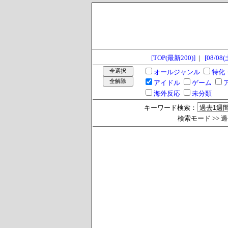
[TOP(最新200)]
|
[08/08(
オールジャンル
特化
アイドル
ゲーム
海外反応
未分類
キーワード検索：
検索モード >> 過去1