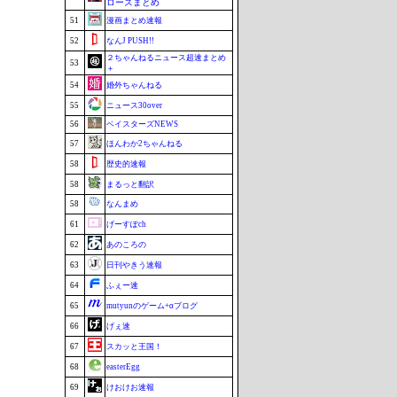
ローズまとめ
51
漫画まとめ速報
52
なんJ PUSH!!
２ちゃんねるニュース超速まとめ
53
＋
54
婚外ちゃんねる
55
ニュース30over
56
ベイスターズNEWS
57
ほんわか2ちゃんねる
58
歴史的速報
58
まるっと翻訳
58
なんまめ
61
げーすぽch
62
あのころの
63
日刊やきう速報
64
ふぇー速
65
mutyunのゲーム+αブログ
66
げぇ速
67
スカッと王国！
68
easterEgg
69
けおけお速報