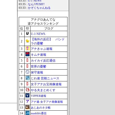
03:35 :
U-1 NEWS
03:35 :
なんJ PUSH!!
03:33 :
かぞくちゃんねる
アナグロあんてな
逆アクセスランキング
位
印
ブログ
1
U-1 NEWS.
【海外の反応】 パンド
2
ラの憂鬱
3
アナきゃぷ速報
4
キムチ速報
5
カイカイ反応通信
6
世界の憂鬱
7
保守速報
8
じわ速 芸能ニュース
9
女子アナお宝画像速報
10
やる夫まとめくす
11
VIPPER速報
12
アナ速‐女子アナ画像速報
13
あじあのネタ帳
14
mashlife通信