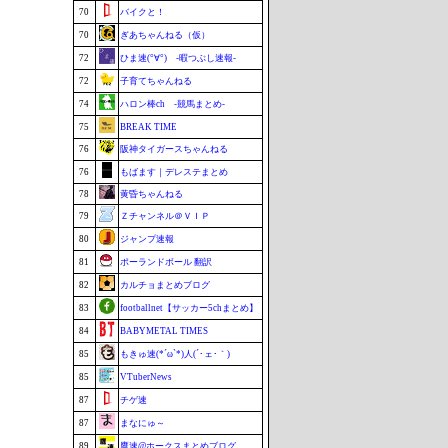
70
バイクと！
70
ぎあちゃんねる（仮）
72
ひま速(°∀°) -暇つぶし速報-
72
子育てちゃんねる
74
ハロン棒ch -競馬まとめ-
75
BREAK TIME
76
阪神タイガースちゃんねる
76
もばます｜デレステまとめ
78
黄昏ちゃんねる
79
Ｚチャンネル＠ＶＩＰ
80
ジャンプ速報
81
ポーランドボール 翻訳
82
カルチョまとめブログ
83
footballnet【サッカー5chまとめ】
84
BABYMETAL TIMES
85
もきゅ速(*´ω`*)人(´･ェ･｀)
85
VTuberNews
87
チゲ速
87
まなにゅ～
89
鷹速@ホークスまとめブログ