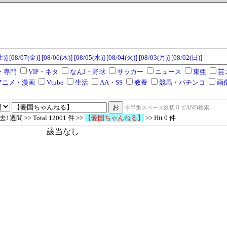
土)]
[08/07(金)]
[08/06(木)]
[08/05(水)]
[08/04(火)]
[08/03(月)]
[08/02(日)]
・専門
VIP・ネタ
なんJ・野球
サッカー
ニュース
東亜
芸
アニメ・漫画
Vtube
生活
AA・SS
教養
競馬・パチンコ
画
※半角スペース区切りでAND検索
週間 >> Total 12001 件 >>
【憂国ちゃんねる】
>> Hit 0 件
該当なし