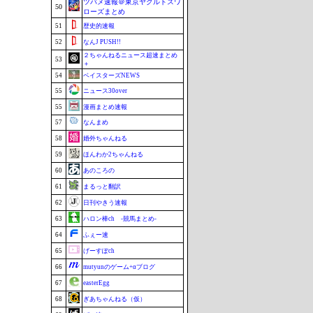
ツバメ速報＠東京ヤクルトスワ
50
ローズまとめ
51
歴史的速報
52
なんJ PUSH!!
２ちゃんねるニュース超速まとめ
53
＋
54
ベイスターズNEWS
55
ニュース30over
55
漫画まとめ速報
57
なんまめ
58
婚外ちゃんねる
59
ほんわか2ちゃんねる
60
あのころの
61
まるっと翻訳
62
日刊やきう速報
63
ハロン棒ch -競馬まとめ-
64
ふぇー速
65
げーすぽch
66
mutyunのゲーム+αブログ
67
easterEgg
68
ぎあちゃんねる（仮）