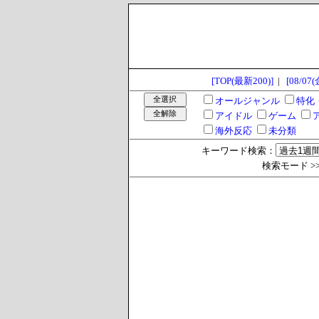
[TOP(最新200)]
|
[08/07(
オールジャンル
特化
アイドル
ゲーム
海外反応
未分類
キーワード検索：
検索モード >> 過