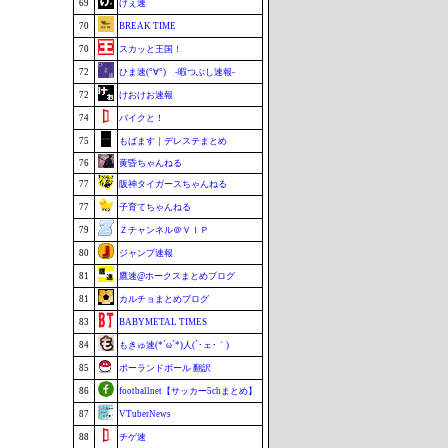
69
げぇ速
70
BREAK TIME
70
スカッと王国！
72
ひま速(°∀°) -暇つぶし速報-
72
けおけお速報
74
バイクと！
75
もばます｜デレステまとめ
76
黄昏ちゃんねる
77
阪神タイガースちゃんねる
77
子育てちゃんねる
79
Ｚチャンネル＠ＶＩＰ
80
ジャンプ速報
81
鷹速@ホークスまとめブログ
81
カルチョまとめブログ
83
BABYMETAL TIMES
84
もきゅ速(*´ω`*)人(´･ェ･｀)
85
ポーランドボール 翻訳
86
footballnet【サッカー5chまとめ】
87
VTuberNews
88
チゲ速