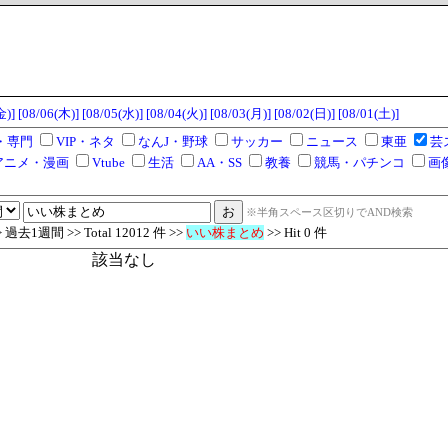
金)]
[08/06(木)]
[08/05(水)]
[08/04(火)]
[08/03(月)]
[08/02(日)]
[08/01(土)]
・専門
VIP・ネタ
なんJ・野球
サッカー
ニュース
東亜
芸
アニメ・漫画
Vtube
生活
AA・SS
教養
競馬・パチンコ
画
※半角スペース区切りでAND検索
去1週間 >> Total 12012 件 >>
いい株まとめ
>> Hit 0 件
該当なし