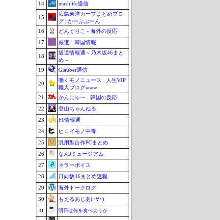
14
mashlife通信
広島東洋カープまとめブロ
15
グ | かーぷぶーん
16
どんぐりこ - 海外の反応
17
厳選！韓国情報
坂道情報通～乃木坂46まと
18
め～
19
Glauber通信
働くモノニュース : 人生VIP
20
職人ブログwww
21
かんにゅー - 韓国の反応
22
登山ちゃんねる
23
F1情報通
24
ヒロイモノ中毒
25
汎用型自作PCまとめ
26
なんJミュージアム
27
ネラーボイス
28
日向坂46まとめ速報
29
海外トークログ
30
もえるあじあ(･∀･)
31
明日は何を食べようか