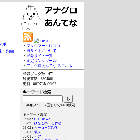
スポ
・
ブックマークはココ
像・動画
・
当サイトについて
・
登録サイト一覧
・
固定リンクツール
・
アナグロあんてな スマホ版
登録ブログ数 : 472
総記事数 : 8805081
更新 : 08/07(金)06:02
キーワード検索
※半角スペース区切りでAND検索
キーワード履歴
06:05 :
U-1 NEWS.
06:02 :
ひなこのーと作者
06:02 :
ヒーローNEWS
06:01 :
素人
06:01 :
ビア