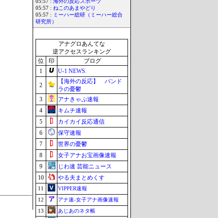
05:57 :
海外の反応スポーツ
05:57 :
ねこのあまやどり
05:57 :
ミーハー総研（ミーハー総合
研究所）
アナグロあんてな
逆アクセスランキング
位
印
ブログ
1
U-1 NEWS.
【海外の反応】 パンド
2
ラの憂鬱
3
アナきゃぷ速報
4
キムチ速報
5
カイカイ反応通信
6
保守速報
7
世界の憂鬱
8
女子アナお宝画像速報
9
じわ速 芸能ニュース
10
やる夫まとめくす
11
VIPPER速報
12
アナ速‐女子アナ画像速報
13
あじあのネタ帳