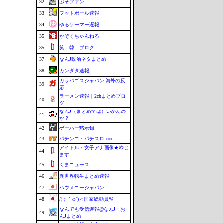
32
ぷそファン
33
フットボール速報
34
ゆるゲーマー遅報
35
かぞくちゃんねる
35
笑 韓 ブログ
37
なんJ政治ネタまとめ
38
カンダタ速報
ガラパゴスジャパン-海外の反
39
応
ラーメン速報｜2chまとめブロ
40
グ
なんJ（まとめては）いかんの
41
か？
42
ゲーハー黙示録
43
パチンコ・パチスロ.com
アイドル・女子アナ画像★吟じ
44
ます
45
くまニュース
46
異世界転生まとめ速報
47
ハウメニージャパン!
48
/)；｀ω´)＜国家総動員報
なんでも受信遅報@なんJ・お
49
んJまとめ