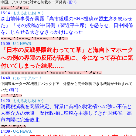
中国、アメリカに対する制裁を一斉発表
(画:1)
15:14
-
もえるあじあ(･∀･)
森山前幹事長が暴露「高市総理のSNS投稿が習主席を怒らせ
た」 「その投稿が中国側（習近平主席）を怒らせ、日中関係
をこじらせる大きなきっかけになった」
15:09
-
U-1 NEWS.
「日本の反戦界隈終わってて草」と海自トマホーク
への例の界隈の反応が話題に、今になって存在に気
付いてしまった結果……
14:40
-
にゅーすアルー！
中国製ルーター20機種にバックドア 外部から完全制御できる機能が仕込まれて
いた
(画:1)
14:20
-
もえるあじあ(･∀･)
消費税減税を閣議決定、背景に首相の財務省への強い不信と
人事介入の示唆 歴代政権に増税を主導してきた財務省、高
市内閣に完全敗北
14:09
-
U-1 NEWS.