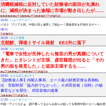
消費税減税に反対していた財務省の面目が丸潰れ
に、減税が決まった途端に市場が動き出したが……
18:40
-
にゅーすアルー！
パヨク「アジア人民、中国人民と連帯して戦おー！悪政高市を打倒するぞー！」
(画:2)
18:20
-
キムチ速報
北朝鮮、弾道ミサイル発射 EEZ外に落下
18:09
-
U-1 NEWS.
「電車で女性が失神したら無言の男が真横について
きた」とタレントが主張、虚言疑惑が出ると「その
男の垢を発見した」と追加主張するも……
18:02
-
もえるあじあ(･∀･)
【財務省人事】内閣人事局、エース級の財務官僚を異例転
出 官邸幹部「協力的でなかった」※岸田首相（当時）の秘
書官などを歴任 、岸田首相の後輩
17:40
-
にゅーすアルー！
中国「アメリカさぁ、調子乗ってるからお前らが頼ってる軍用中国ドローン輸出禁