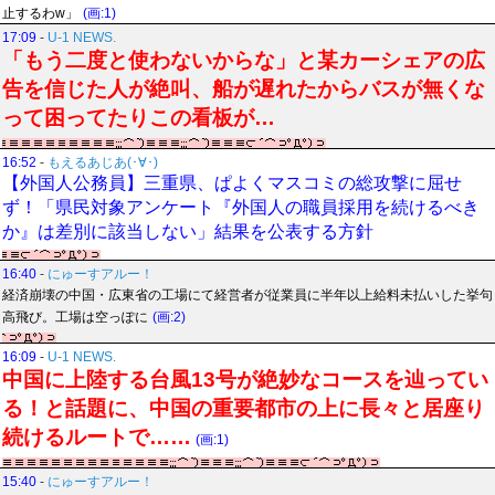
止するわw」
(画:1)
17:09
-
U-1 NEWS.
「もう二度と使わないからな」と某カーシェアの広
告を信じた人が絶叫、船が遅れたからバスが無くな
って困ってたりこの看板が…
16:52
-
もえるあじあ(･∀･)
【外国人公務員】三重県、ぱよくマスコミの総攻撃に屈せ
ず！「県民対象アンケート『外国人の職員採用を続けるべき
か』は差別に該当しない」結果を公表する方針
16:40
-
にゅーすアルー！
経済崩壊の中国・広東省の工場にて経営者が従業員に半年以上給料未払いした挙句
高飛び。工場は空っぽに
(画:2)
16:09
-
U-1 NEWS.
中国に上陸する台風13号が絶妙なコースを辿ってい
る！と話題に、中国の重要都市の上に長々と居座り
続けるルートで……
(画:1)
15:40
-
にゅーすアルー！