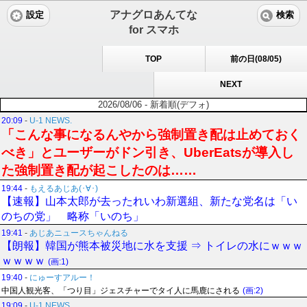
アナグロあんてな
設定
検索
for スマホ
TOP
前の日(08/05)
NEXT
2026/08/06 - 新着順(デフォ)
20:09
-
U-1 NEWS.
「こんな事になるんやから強制置き配は止めておく
べき」とユーザーがドン引き、UberEatsが導入し
た強制置き配が起こしたのは……
19:44
-
もえるあじあ(･∀･)
【速報】山本太郎が去ったれいわ新選組、新たな党名は「い
のちの党」 略称「いのち」
19:41
-
あじあニュースちゃんねる
【朗報】韓国が熊本被災地に水を支援 ⇒ トイレの水にｗｗｗ
ｗｗｗｗ
(画:1)
19:40
-
にゅーすアルー！
中国人観光客、「つり目」ジェスチャーでタイ人に馬鹿にされる
(画:2)
19:09
-
U-1 NEWS.