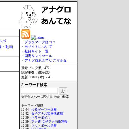
スポ
・
ブックマークはココ
像・動画
・
当サイトについて
・
登録サイト一覧
・
固定リンクツール
・
アナグロあんてな スマホ版
登録ブログ数 : 472
総記事数 : 8803636
更新 : 08/06(木)12:41
キーワード検索
※半角スペース区切りでAND検索
キーワード履歴
12:44 :
ゆるゲーマー遅報
12:42 :
女子アナお宝画像速報
12:39 :
ネラーボイス
12:39 :
アナ速‐女子アナ画像速報
12:38 :
フットボール速報