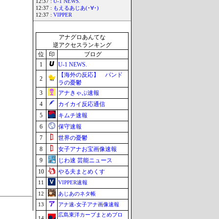
12:37 :
U-1 NEWS.
12:37 :
もえるあじあ(･∀･)
12:37 :
VIPPER
アナグロあんてな
逆アクセスランキング
位
印
ブログ
1
U-1 NEWS.
【海外の反応】 パンド
2
ラの憂鬱
3
アナきゃぷ速報
4
カイカイ反応通信
5
キムチ速報
6
保守速報
7
世界の憂鬱
8
女子アナお宝画像速報
9
じわ速 芸能ニュース
10
やる夫まとめくす
11
VIPPER速報
12
あじあのネタ帳
13
アナ速‐女子アナ画像速報
広島東洋カープまとめブロ
14