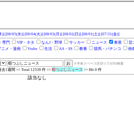
木)]
[08/05(水)]
[08/04(火)]
[08/03(月)]
[08/02(日)]
[08/01(土)]
[07/31(金)]
・専門
VIP・ネタ
なんJ・野球
サッカー
ニュース
東亜
芸
アニメ・漫画
Vtube
生活
AA・SS
教養
競馬・パチンコ
画
※半角スペース区切りでAND検索
1週間 >> Total 12539 件 >>
暇つぶしニュース
>> Hit 0 件
該当なし