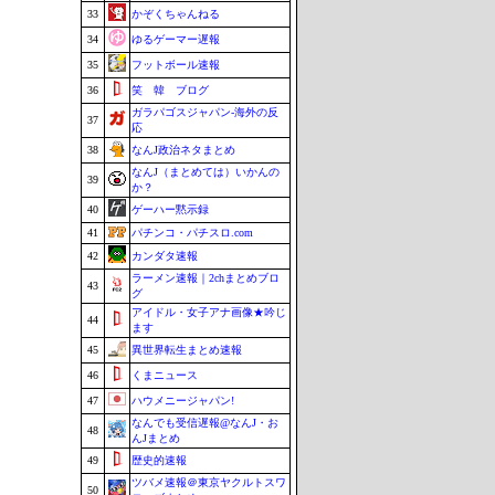
33
かぞくちゃんねる
34
ゆるゲーマー遅報
35
フットボール速報
36
笑 韓 ブログ
ガラパゴスジャパン-海外の反
37
応
38
なんJ政治ネタまとめ
なんJ（まとめては）いかんの
39
か？
40
ゲーハー黙示録
41
パチンコ・パチスロ.com
42
カンダタ速報
ラーメン速報｜2chまとめブロ
43
グ
アイドル・女子アナ画像★吟じ
44
ます
45
異世界転生まとめ速報
46
くまニュース
47
ハウメニージャパン!
なんでも受信遅報@なんJ・お
48
んJまとめ
49
歴史的速報
ツバメ速報＠東京ヤクルトスワ
50