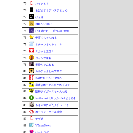
70
バイクと！
70
もばます｜デレステまとめ
72
げぇ速
72
BREAK TIME
74
ひま速(°∀°) -暇つぶし速報-
75
子育てちゃんねる
75
Ｚチャンネル＠ＶＩＰ
75
スカッと王国！
78
ジャンプ速報
78
黄昏ちゃんねる
80
カルチョまとめブログ
81
BABYMETAL TIMES
82
鷹速@ホークスまとめブログ
82
阪神タイガースちゃんねる
84
footballnet【サッカー5chまとめ】
85
もきゅ速(*´ω`*)人(´･ェ･｀)
86
ポーランドボール 翻訳
87
チゲ速
88
VTuberNews
89
はーとログ