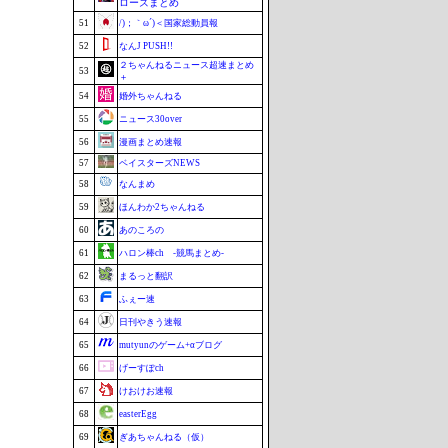
ローズまとめ
51
/)；｀ω´)＜国家総動員報
52
なんJ PUSH!!
２ちゃんねるニュース超速まとめ
53
＋
54
婚外ちゃんねる
55
ニュース30over
56
漫画まとめ速報
57
ベイスターズNEWS
58
なんまめ
59
ほんわか2ちゃんねる
60
あのころの
61
ハロン棒ch -競馬まとめ-
62
まるっと翻訳
63
ふぇー速
64
日刊やきう速報
65
mutyunのゲーム+αブログ
66
げーすぽch
67
けおけお速報
68
easterEgg
69
ぎあちゃんねる（仮）