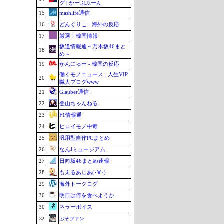
グ | かーぷぶーん
15
mashlife通信
16
どんぐりこ - 海外の反応
17
厳選！韓国情報
坂道情報通～乃木坂46まと
18
め～
19
かんにゅー - 韓国の反応
働くモノニュース : 人生VIP
20
職人ブログwww
21
Glauber通信
22
登山ちゃんねる
23
F1情報通
24
ヒロイモノ中毒
25
汎用型自作PCまとめ
26
なんJミュージアム
27
日向坂46まとめ速報
28
もえるあじあ(･∀･)
29
海外トークログ
30
明日は何を食べようか
30
ネラーボイス
32
ぷそファン