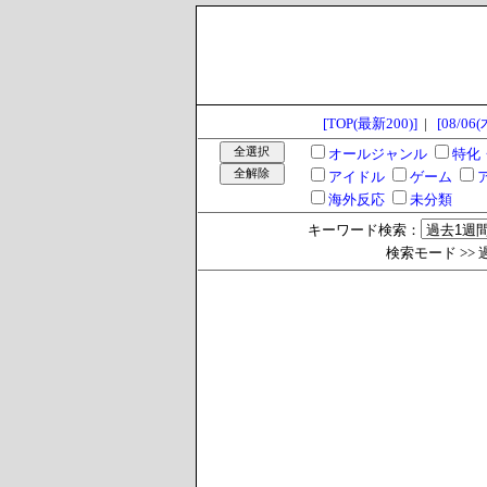
[TOP(最新200)]
|
[08/06(
オールジャンル
特化
アイドル
ゲーム
海外反応
未分類
キーワード検索：
検索モード >> 過去