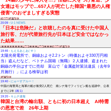
女達はモップで…657人が死亡した韓国“最悪の人権
侵害”のおぞましすぎる実態
20:09
-
U-1 NEWS.
「日本は危険だ」と吹聴したのを真に受けた中国人
旅行客、だが代替旅行先が日本ほど安全ではなかっ
た結果……
19:46
-
もえるあじあ(･∀･)
太陽光発電所で、銅線およそ2.2トン（時価およそ330万円相
当）盗んだなど、ベトナム国籍（無職）２人逮捕、盗まれた
銅線の半分はすでに売却 富山で「金属盗対策法違反（去年9
月施行）」による検挙は初
19:40
-
にゅーすアルー！
中国の海警局と海軍の船が衝突2人死亡 南シナ海でフィリピン船を追跡中、公表
までに1年
(画:1)
19:20
-
キムチ速報
韓国と台湾の輸出額、ともに初の日本超え AI特需
の恩恵で差 26年上期