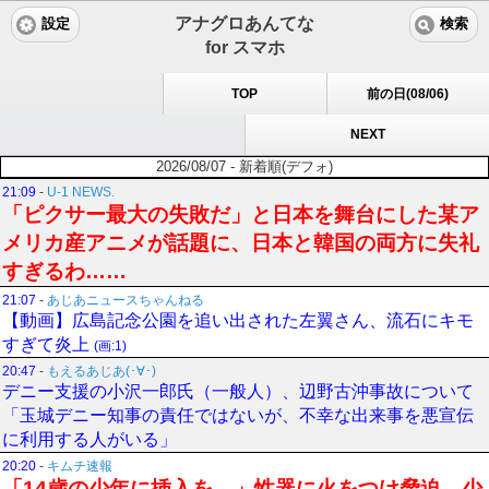
アナグロあんてな
設定
検索
for スマホ
TOP
前の日(08/06)
NEXT
2026/08/07 - 新着順(デフォ)
21:09
-
U-1 NEWS.
「ピクサー最大の失敗だ」と日本を舞台にした某ア
メリカ産アニメが話題に、日本と韓国の両方に失礼
すぎるわ……
21:07
-
あじあニュースちゃんねる
【動画】広島記念公園を追い出された左翼さん、流石にキモ
すぎて炎上
(画:1)
20:47
-
もえるあじあ(･∀･)
デニー支援の小沢一郎氏（一般人）、辺野古沖事故について
「玉城デニー知事の責任ではないが、不幸な出来事を悪宣伝
に利用する人がいる」
20:20
-
キムチ速報
「14歳の少年に挿入を…」性器に火をつけ脅迫、少