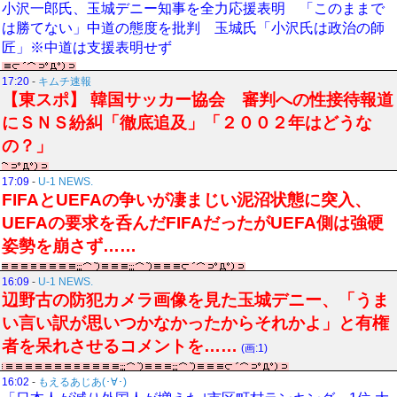
小沢一郎氏、玉城デニー知事を全力応援表明 「このままで
は勝てない」中道の態度を批判 玉城氏「小沢氏は政治の師
匠」※中道は支援表明せず
17:20
-
キムチ速報
【東スポ】 韓国サッカー協会 審判への性接待報道
にＳＮＳ紛糾「徹底追及」「２００２年はどうな
の？」
17:09
-
U-1 NEWS.
FIFAとUEFAの争いが凄まじい泥沼状態に突入、
UEFAの要求を呑んだFIFAだったがUEFA側は強硬
姿勢を崩さず……
16:09
-
U-1 NEWS.
辺野古の防犯カメラ画像を見た玉城デニー、「うま
い言い訳が思いつかなかったからそれかよ」と有権
者を呆れさせるコメントを……
(画:1)
16:02
-
もえるあじあ(･∀･)