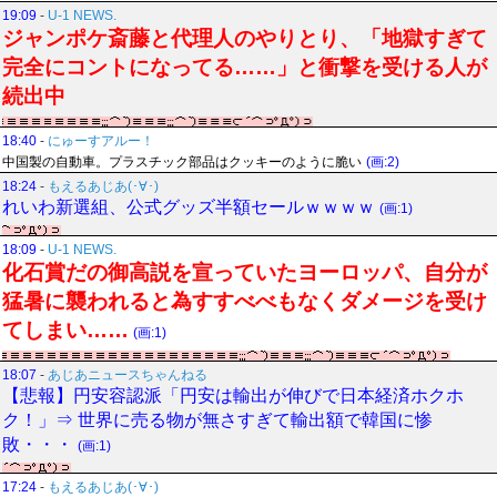
19:09
-
U-1 NEWS.
ジャンポケ斎藤と代理人のやりとり、「地獄すぎて
完全にコントになってる……」と衝撃を受ける人が
続出中
18:40
-
にゅーすアルー！
中国製の自動車。プラスチック部品はクッキーのように脆い
(画:2)
18:24
-
もえるあじあ(･∀･)
れいわ新選組、公式グッズ半額セールｗｗｗｗ
(画:1)
18:09
-
U-1 NEWS.
化石賞だの御高説を宣っていたヨーロッパ、自分が
猛暑に襲われると為すすべべもなくダメージを受け
てしまい……
(画:1)
18:07
-
あじあニュースちゃんねる
【悲報】円安容認派「円安は輸出が伸びで日本経済ホクホ
ク！」⇒ 世界に売る物が無さすぎて輸出額で韓国に惨
敗・・・
(画:1)
17:24
-
もえるあじあ(･∀･)