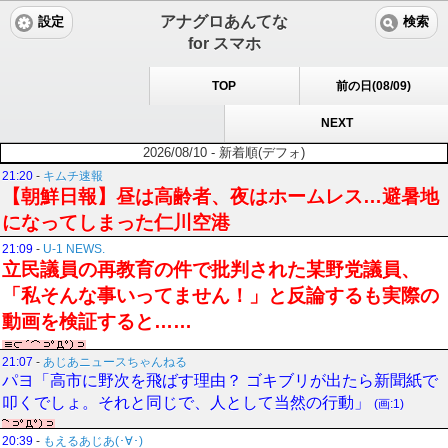
アナグロあんてな
設定
検索
for スマホ
TOP
前の日(08/09)
NEXT
2026/08/10 - 新着順(デフォ)
21:20
-
キムチ速報
【朝鮮日報】昼は高齢者、夜はホームレス…避暑地
になってしまった仁川空港
21:09
-
U-1 NEWS.
立民議員の再教育の件で批判された某野党議員、
「私そんな事いってません！」と反論するも実際の
動画を検証すると……
21:07
-
あじあニュースちゃんねる
パヨ「高市に野次を飛ばす理由？ ゴキブリが出たら新聞紙で
叩くでしょ。それと同じで、人として当然の行動」
(画:1)
20:39
-
もえるあじあ(･∀･)