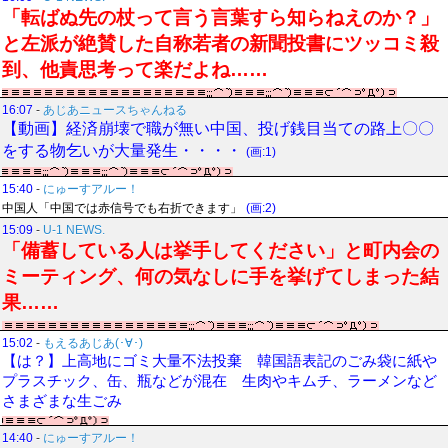
「転ばぬ先の杖って言う言葉すら知らねえのか？」
と左派が絶賛した自称若者の新聞投書にツッコミ殺
到、他責思考って楽だよね……
16:07
-
あじあニュースちゃんねる
【動画】経済崩壊で職が無い中国、投げ銭目当ての路上〇〇
をする物乞いが大量発生・・・・
(画:1)
15:40
-
にゅーすアルー！
中国人「中国では赤信号でも右折できます」
(画:2)
15:09
-
U-1 NEWS.
「備蓄している人は挙手してください」と町内会の
ミーティング、何の気なしに手を挙げてしまった結
果……
15:02
-
もえるあじあ(･∀･)
【は？】上高地にゴミ大量不法投棄 韓国語表記のごみ袋に紙や
プラスチック、缶、瓶などが混在 生肉やキムチ、ラーメンなど
さまざまな生ごみ
14:40
-
にゅーすアルー！