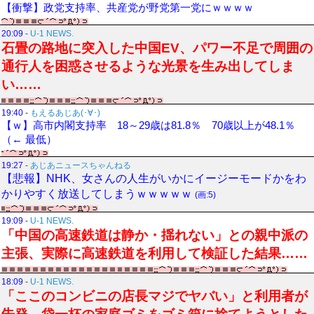
【衝撃】政党支持率、共産党が野党第一党にｗｗｗｗ
20:09
-
U-1 NEWS.
石畳の路地に突入した中国EV、パワー不足で周囲の
通行人を困惑させるような光景を生み出してしま
い……
19:40
-
もえるあじあ(･∀･)
【ｗ】高市内閣支持率 18～29歳は81.8％ 70歳以上が48.1％
（← 最低）
19:27
-
あじあニュースちゃんねる
【悲報】NHK、女さんの人生がいかにイージーモードかをわ
かりやすく放送してしまうｗｗｗｗｗ
(画:5)
19:09
-
U-1 NEWS.
「中国の高速鉄道は静か・揺れない」との親中派の
主張、実際に高速鉄道を利用して検証した結果……
18:09
-
U-1 NEWS.
「ここのコンビニの店長マジでヤバい」と利用者が