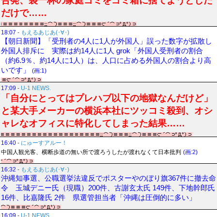
告発、袋一杯の家庭ゴミをゴミ箱に捨てようとした
だけで……
18:07
-
もえるあじあ(･∀･)
【朝日新聞】「受刑者の4人に1人が外国人」誤った数字が拡散し
外国人排斥に 実際は約14人に1人 grok「外国人受刑者の割合
（約6.9％、約14人に1人）は、人口に占める外国人の割合より高
いです」
(画:1)
17:09
-
U-1 NEWS.
「自分にとってはプレハブ以下の地獄なんだけど」
と某大手メーカーの横浜本社にツッコミ殺到、オシ
ャレなオフィスに特化してしまった結果……
16:40
-
にゅーすアルー！
中国人観光客、横断歩道の無い所で渡ろうしたが渡れなくて日本批判
(画:2)
16:32
-
もえるあじあ(･∀･)
沖縄知事選、公職選挙法違反でポスターやのぼり旗367件に撤去命
令 玉城デニー氏（現職）200件、古謝玄太氏 149件、下地幹郎氏
16件、比嘉隆氏 2件 県選管担当者「沖縄は圧倒的に多い」
16:09
-
U-1 NEWS.