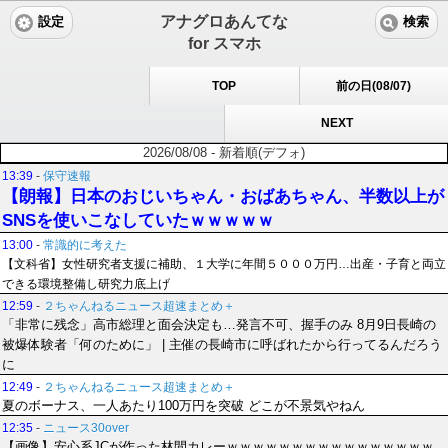
アナグロあんてな
設定
検索
for スマホ
TOP
前の日(08/07)
NEXT
2026/08/08 - 新着順(デフォ)
13:39
-
保守速報
【朗報】日本のおじいちゃん・おばあちゃん、半数以上が
SNSを使いこなしていたｗｗｗｗｗ
13:00
-
常識的に考えた
【文科省】女性研究者支援に補助、１大学に年間５０００万円…出産・子育と両立
できる環境整備し研究力底上げ
12:59
-
２ちゃんねるニュース超速まとめ＋
「非常に残念」高市総理と面会決定も…発言不可、握手のみ 8月9日長崎の
被爆体験者「何のために」 | 主催の長崎市に呼ばれたから行ってるんだろう
に
12:49
-
２ちゃんねるニュース超速まとめ＋
夏のボーナス、一人あたり100万円を突破 どこが不景気やねん
12:35
-
ニュース30over
【画像】安心系JCが作った林間カレーｗｗｗｗｗｗｗｗｗｗｗｗｗｗｗｗ