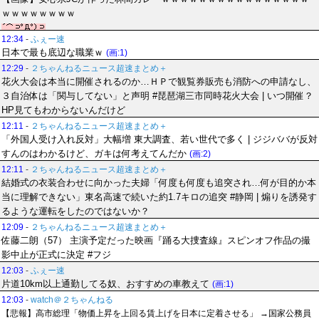
ｗｗｗｗｗｗｗｗ
12:34
-
ふぇー速
日本で最も底辺な職業ｗ
(画:1)
12:29
-
２ちゃんねるニュース超速まとめ＋
花火大会は本当に開催されるのか…ＨＰで観覧券販売も消防への申請なし、
３自治体は「関与してない」と声明 #琵琶湖三市同時花火大会 | いつ開催？
HP見てもわからないんだけど
12:11
-
２ちゃんねるニュース超速まとめ＋
「外国人受け入れ反対」大幅増 東大調査、若い世代で多く | ジジババが反対
すんのはわかるけど、ガキは何考えてんだか
(画:2)
12:11
-
２ちゃんねるニュース超速まとめ＋
結婚式の衣装合わせに向かった夫婦「何度も何度も追突され…何が目的か本
当に理解できない」東名高速で続いた約1.7キロの追突 #静岡 | 煽りを誘発す
るような運転をしたのではないか？
12:09
-
２ちゃんねるニュース超速まとめ＋
佐藤二朗（57） 主演予定だった映画『踊る大捜査線』スピンオフ作品の撮
影中止が正式に決定 #フジ
12:03
-
ふぇー速
片道10km以上通勤してる奴、おすすめの車教えて
(画:1)
12:03
-
watch＠２ちゃんねる
【悲報】高市総理「物価上昇を上回る賃上げを日本に定着させる」 →国家公務員