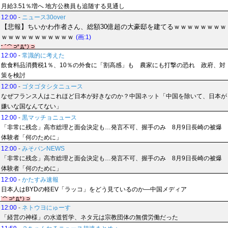
月給3.51％増へ 地方公務員も追随する見通し
12:00
-
ニュース30over
【悲報】ちいかわ作者さん、総額30億超の大豪邸を建てるｗｗｗｗｗｗｗｗ
ｗｗｗｗｗｗｗｗｗｗｗ
(画:1)
12:00
-
常識的に考えた
飲食料品消費税1％、10％の外食に「割高感」も 農家にも打撃の恐れ 政府、対
策を検討
12:00
-
ゴタゴタシタニュース
なぜフランス人はこれほど日本が好きなのか？中国ネット「中国を除いて、日本が
嫌いな国なんてない」
12:00
-
黒マッチョニュース
「非常に残念」高市総理と面会決定も…発言不可、握手のみ 8月9日長崎の被爆
体験者「何のために」
12:00
-
みそパンNEWS
「非常に残念」高市総理と面会決定も…発言不可、握手のみ 8月9日長崎の被爆
体験者「何のために」
12:00
-
かたすみ速報
日本人はBYDの軽EV「ラッコ」をどう見ているのか―中国メディア
12:00
-
ネトウヨにゅーす
「経営の神様」の水道哲学、ネタ元は宗教団体の無償労働だった