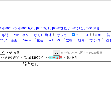
木)]
[08/05(水)]
[08/04(火)]
[08/03(月)]
[08/02(日)]
[08/01(土)]
[07/31(金)]
・専門
VIP・ネタ
なんJ・野球
サッカー
ニュース
東亜
芸
アニメ・漫画
Vtube
生活
AA・SS
教養
競馬・パチンコ
画
※半角スペース区切りでAND検索
 過去1週間 >> Total 12976 件 >>
やきゅ速
>> Hit 0 件
該当なし