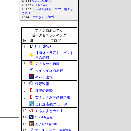
17:18 :
なんJ PUSH!!
17:17 :
U-1 NEWS
17:17 :
２ちゃんねるニュース超速ま
とめ＋
17:14 :
アナきゃぷ速報
アナグロあんてな
逆アクセスランキング
位
印
ブログ
1
U-1 NEWS.
【海外の反応】 パンド
2
ラの憂鬱
3
アナきゃぷ速報
4
カイカイ反応通信
5
キムチ速報
6
保守速報
7
世界の憂鬱
8
女子アナお宝画像速報
9
じわ速 芸能ニュース
10
やる夫まとめくす
11
VIPPER速報
12
あじあのネタ帳
13
アナ速‐女子アナ画像速報