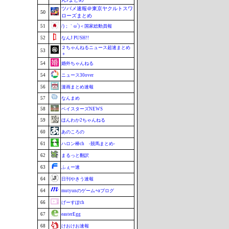
ツバメ速報＠東京ヤクルトスワ
50
ローズまとめ
51
/)；｀ω´)＜国家総動員報
52
なんJ PUSH!!
２ちゃんねるニュース超速まとめ
53
＋
54
婚外ちゃんねる
54
ニュース30over
56
漫画まとめ速報
57
なんまめ
58
ベイスターズNEWS
59
ほんわか2ちゃんねる
60
あのころの
61
ハロン棒ch -競馬まとめ-
62
まるっと翻訳
63
ふぇー速
64
日刊やきう速報
64
mutyunのゲーム+αブログ
66
げーすぽch
67
easterEgg
68
けおけお速報