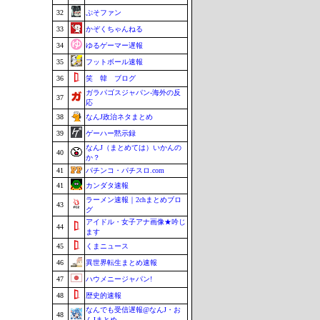
32
ぷそファン
33
かぞくちゃんねる
34
ゆるゲーマー遅報
35
フットボール速報
36
笑 韓 ブログ
ガラパゴスジャパン-海外の反
37
応
38
なんJ政治ネタまとめ
39
ゲーハー黙示録
なんJ（まとめては）いかんの
40
か？
41
パチンコ・パチスロ.com
41
カンダタ速報
ラーメン速報｜2chまとめブロ
43
グ
アイドル・女子アナ画像★吟じ
44
ます
45
くまニュース
46
異世界転生まとめ速報
47
ハウメニージャパン!
48
歴史的速報
なんでも受信遅報@なんJ・お
48
んJまとめ