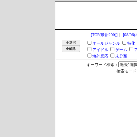
[TOP(最新200)]
|
[08/06(
オールジャンル
特化
アイドル
ゲーム
海外反応
未分類
キーワード検索：
検索モード >>