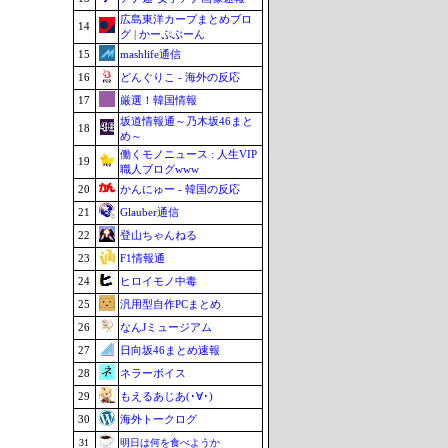
広島東洋カープまとめブロ
14
グ | かーぷぶーん
15
mashlife通信
16
どんぐりこ - 海外の反応
17
厳選！韓国情報
坂道情報通～乃木坂46まと
18
め～
働くモノニュース : 人生VIP
19
職人ブログwww
20
かんにゅー - 韓国の反応
21
Glauber通信
22
登山ちゃんねる
23
F1情報通
24
ヒロイモノ中毒
25
汎用型自作PCまとめ
26
なんJミュージアム
27
日向坂46まとめ速報
28
ネラーボイス
29
もえるあじあ(･∀･)
30
海外トークログ
31
明日は何を食べようか