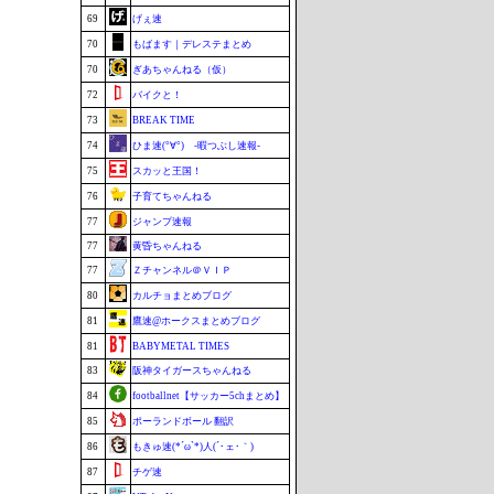
69
げぇ速
70
もばます｜デレステまとめ
70
ぎあちゃんねる（仮）
72
バイクと！
73
BREAK TIME
74
ひま速(°∀°) -暇つぶし速報-
75
スカッと王国！
76
子育てちゃんねる
77
ジャンプ速報
77
黄昏ちゃんねる
77
Ｚチャンネル＠ＶＩＰ
80
カルチョまとめブログ
81
鷹速@ホークスまとめブログ
81
BABYMETAL TIMES
83
阪神タイガースちゃんねる
84
footballnet【サッカー5chまとめ】
85
ポーランドボール 翻訳
86
もきゅ速(*´ω`*)人(´･ェ･｀)
87
チゲ速