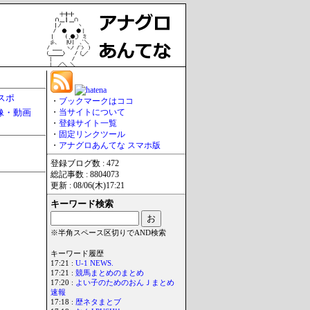
スポ
・
ブックマークはココ
像・動画
・
当サイトについて
・
登録サイト一覧
・
固定リンクツール
・
アナグロあんてな スマホ版
登録ブログ数 : 472
総記事数 : 8804073
更新 : 08/06(木)17:21
キーワード検索
※半角スペース区切りでAND検索
キーワード履歴
17:21 :
U-1 NEWS.
17:21 :
競馬まとめのまとめ
17:20 :
よい子のためのおんＪまとめ
速報
17:18 :
歴ネタまとブ