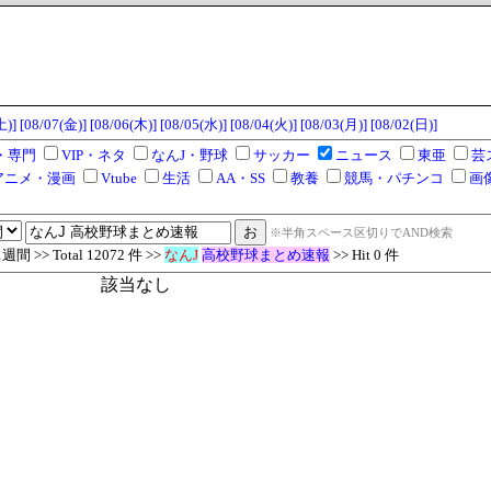
土)]
[08/07(金)]
[08/06(木)]
[08/05(水)]
[08/04(火)]
[08/03(月)]
[08/02(日)]
・専門
VIP・ネタ
なんJ・野球
サッカー
ニュース
東亜
芸
アニメ・漫画
Vtube
生活
AA・SS
教養
競馬・パチンコ
画
※半角スペース区切りでAND検索
 >> Total 12072 件 >>
なんJ
高校野球まとめ速報
>> Hit 0 件
該当なし