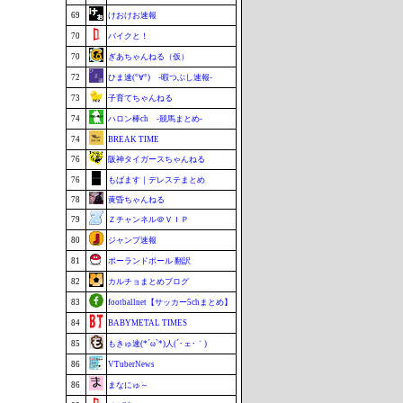
69
けおけお速報
70
バイクと！
70
ぎあちゃんねる（仮）
72
ひま速(°∀°) -暇つぶし速報-
73
子育てちゃんねる
74
ハロン棒ch -競馬まとめ-
74
BREAK TIME
76
阪神タイガースちゃんねる
76
もばます｜デレステまとめ
78
黄昏ちゃんねる
79
Ｚチャンネル＠ＶＩＰ
80
ジャンプ速報
81
ポーランドボール 翻訳
82
カルチョまとめブログ
83
footballnet【サッカー5chまとめ】
84
BABYMETAL TIMES
85
もきゅ速(*´ω`*)人(´･ェ･｀)
86
VTuberNews
86
まなにゅ～