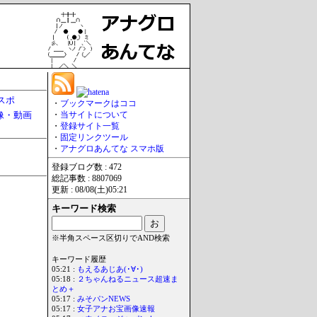
スポ
・
ブックマークはココ
像・動画
・
当サイトについて
・
登録サイト一覧
・
固定リンクツール
・
アナグロあんてな スマホ版
登録ブログ数 : 472
総記事数 : 8807069
更新 : 08/08(土)05:21
キーワード検索
※半角スペース区切りでAND検索
キーワード履歴
05:21 :
もえるあじあ(･∀･)
05:18 :
２ちゃんねるニュース超速ま
とめ＋
05:17 :
みそパンNEWS
05:17 :
女子アナお宝画像速報