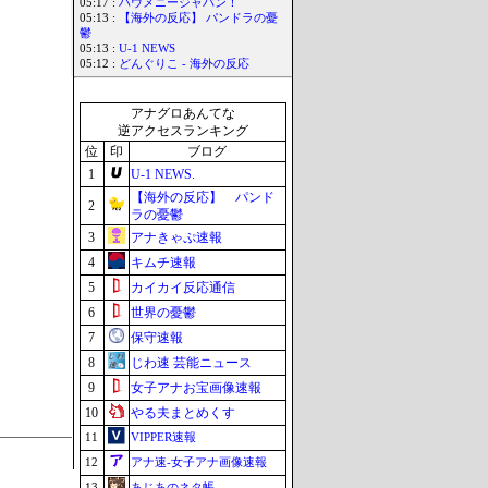
05:17 :
ハウメニージャパン！
05:13 :
【海外の反応】 パンドラの憂
鬱
05:13 :
U-1 NEWS
05:12 :
どんぐりこ - 海外の反応
アナグロあんてな
逆アクセスランキング
位
印
ブログ
1
U-1 NEWS.
【海外の反応】 パンド
2
ラの憂鬱
3
アナきゃぷ速報
4
キムチ速報
5
カイカイ反応通信
6
世界の憂鬱
7
保守速報
8
じわ速 芸能ニュース
9
女子アナお宝画像速報
10
やる夫まとめくす
11
VIPPER速報
12
アナ速‐女子アナ画像速報
13
あじあのネタ帳