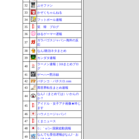
32
ぷそファン
33
かぞくちゃんねる
34
フットボール速報
35
笑 韓 ブログ
36
ゆるゲーマー遅報
ガラパゴスジャパン-海外の反
37
応
38
なんJ政治ネタまとめ
39
カンダタ速報
ラーメン速報｜2chまとめブロ
40
グ
41
ゲーハー黙示録
42
パチンコ・パチスロ.com
43
異世界転生まとめ速報
なんJ（まとめては）いかんの
44
か？
アイドル・女子アナ画像★吟じ
45
ます
46
ハウメニージャパン!
47
くまニュース
48
/)；｀ω´)＜国家総動員報
なんでも受信遅報@なんJ・お
49
んJまとめ