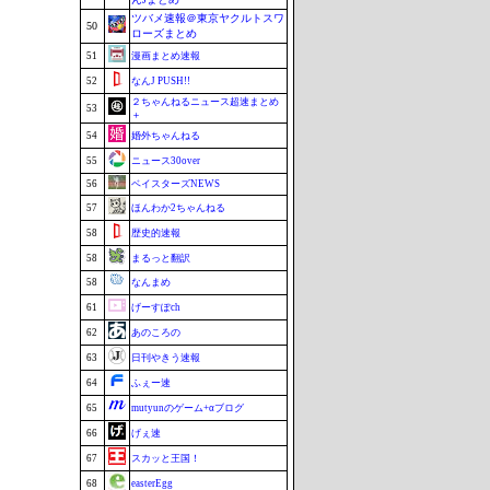
ツバメ速報＠東京ヤクルトスワ
50
ローズまとめ
51
漫画まとめ速報
52
なんJ PUSH!!
２ちゃんねるニュース超速まとめ
53
＋
54
婚外ちゃんねる
55
ニュース30over
56
ベイスターズNEWS
57
ほんわか2ちゃんねる
58
歴史的速報
58
まるっと翻訳
58
なんまめ
61
げーすぽch
62
あのころの
63
日刊やきう速報
64
ふぇー速
65
mutyunのゲーム+αブログ
66
げぇ速
67
スカッと王国！
68
easterEgg