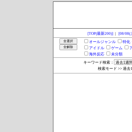
[TOP(最新200)]
|
[08/08(
オールジャンル
特化
アイドル
ゲーム
海外反応
未分類
キーワード検索：
検索モード >> 過去1週間