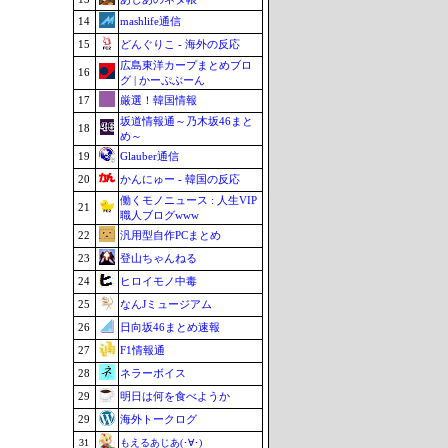
14
mashlife通信
15
どんぐりこ - 海外の反応
広島東洋カープまとめブロ
16
グ | かーぷぶーん
17
厳選！韓国情報
坂道情報通～乃木坂46まと
18
め～
19
Glauber通信
20
かんにゅー - 韓国の反応
働くモノニュース : 人生VIP
21
職人ブログwww
22
汎用型自作PCまとめ
23
登山ちゃんねる
24
ヒロイモノ中毒
25
なんJミュージアム
26
日向坂46まとめ速報
27
F1情報通
28
ネラーボイス
29
明日は何を食べようか
29
海外トークログ
31
もえるあじあ(･∀･)