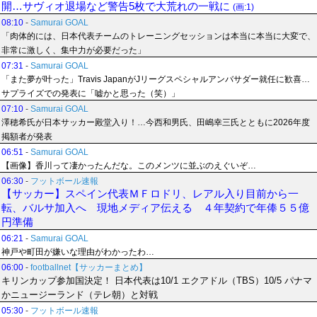
開…サヴィオ退場など警告5枚で大荒れの一戦に
(画:1)
08:10
-
Samurai GOAL
「肉体的には、日本代表チームのトレーニングセッションは本当に本当に大変で、
非常に激しく、集中力が必要だった」
07:31
-
Samurai GOAL
「また夢が叶った」Travis JapanがJリーグスペシャルアンバサダー就任に歓喜…
サプライズでの発表に「嘘かと思った（笑）」
07:10
-
Samurai GOAL
澤穂希氏が日本サッカー殿堂入り！…今西和男氏、田嶋幸三氏とともに2026年度
掲額者が発表
06:51
-
Samurai GOAL
【画像】香川って凄かったんだな。このメンツに並ぶのえぐいぞ…
06:30
-
フットボール速報
【サッカー】スペイン代表ＭＦロドリ、レアル入り目前から一
転、バルサ加入へ 現地メディア伝える ４年契約で年俸５５億
円準備
06:21
-
Samurai GOAL
神戸や町田が嫌いな理由がわかったわ…
06:00
-
footballnet【サッカーまとめ】
キリンカップ参加国決定！ 日本代表は10/1 エクアドル（TBS）10/5 パナマ
かニュージーランド（テレ朝）と対戦
05:30
-
フットボール速報