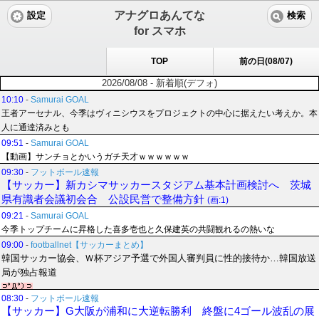
アナグロあんてな
設定
検索
for スマホ
TOP
前の日(08/07)
2026/08/08 - 新着順(デフォ)
10:10
-
Samurai GOAL
王者アーセナル、今季はヴィニシウスをプロジェクトの中心に据えたい考えか。本
人に通達済みとも
09:51
-
Samurai GOAL
【動画】サンチョとかいうガチ天才ｗｗｗｗｗｗ
09:30
-
フットボール速報
【サッカー】新カシマサッカースタジアム基本計画検討へ 茨城
県有識者会議初会合 公設民営で整備方針
(画:1)
09:21
-
Samurai GOAL
今季トップチームに昇格した喜多壱也と久保建英の共闘観れるの熱いな
09:00
-
footballnet【サッカーまとめ】
韓国サッカー協会、Ｗ杯アジア予選で外国人審判員に性的接待か…韓国放送
局が独占報道
08:30
-
フットボール速報
【サッカー】G大阪が浦和に大逆転勝利 終盤に4ゴール波乱の展