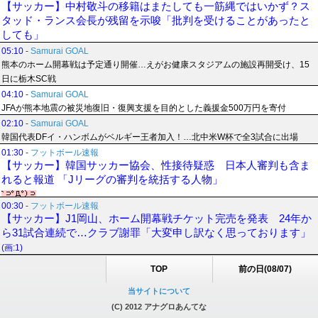
【サッカー】中村敬斗の移籍はまたしても一筋縄ではいかず？ス
タッド・ランス会長が残留を示唆「批判を受けることがあったと
しても」
05:10
-
Samurai GOAL
熊本のホーム開幕戦は予定通り開催…えがお健康スタジアムの施設再開受け、15
日に栃木SC戦
04:10
-
Samurai GOAL
JFAが熊本地震の被災地復旧・復興支援を目的とした義援金500万円を寄付
02:10
-
Samurai GOAL
韓国代表DFイ・ハンボムがベルギー王者加入！…北中米W杯で全3試合に出場
01:30
-
フットボール速報
【サッカー】韓国サッカー協会、性接待疑惑 日本人審判も含ま
れると報道 「Jリーグの審判を統括する人物」
00:30
-
フットボール速報
【サッカー】J1岡山、ホーム開幕戦チケット完売を発表 24年か
ら31試合連続で…クラブ謝罪「大変申し訳なく思っております」
(画:1)
TOP
前の日(08/07)
当サイトについて
(C) 2012 アナグロあんてな