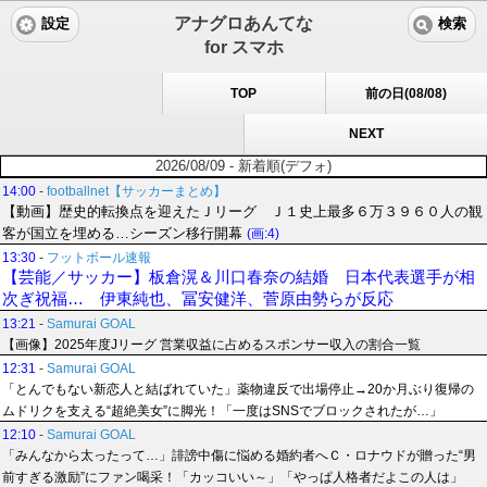
アナグロあんてな
設定
検索
for スマホ
TOP
前の日(08/08)
NEXT
2026/08/09 - 新着順(デフォ)
14:00
-
footballnet【サッカーまとめ】
【動画】歴史的転換点を迎えたＪリーグ Ｊ１史上最多６万３９６０人の観
客が国立を埋める…シーズン移行開幕
(画:4)
13:30
-
フットボール速報
【芸能／サッカー】板倉滉＆川口春奈の結婚 日本代表選手が相
次ぎ祝福… 伊東純也、冨安健洋、菅原由勢らが反応
13:21
-
Samurai GOAL
【画像】2025年度Jリーグ 営業収益に占めるスポンサー収入の割合一覧
12:31
-
Samurai GOAL
「とんでもない新恋人と結ばれていた」薬物違反で出場停止→20か月ぶり復帰の
ムドリクを支える“超絶美女”に脚光！「一度はSNSでブロックされたが…」
12:10
-
Samurai GOAL
「みんなから太ったって…」誹謗中傷に悩める婚約者へＣ・ロナウドが贈った“男
前すぎる激励”にファン喝采！「カッコいい～」「やっぱ人格者だよこの人は」