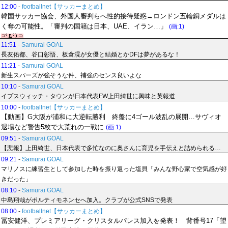
12:00
-
footballnet【サッカーまとめ】
韓国サッカー協会、外国人審判らへ性的接待疑惑→ロンドン五輪銅メダルは
く奪の可能性。「審判の国籍は日本、UAE、イラン…」
(画:1)
11:51
-
Samurai GOAL
長友佑都、谷口彰悟、板倉滉が女優と結婚とかDFは夢があるな！
11:21
-
Samurai GOAL
新生スパーズが強そうな件、補強のセンス良いよな
10:10
-
Samurai GOAL
イプスウィッチ・タウンが日本代表FW上田綺世に興味と英報道
10:00
-
footballnet【サッカーまとめ】
【動画】G大阪が浦和に大逆転勝利 終盤に4ゴール波乱の展開…サヴィオ
退場など警告5枚で大荒れの一戦に
(画:1)
09:51
-
Samurai GOAL
【悲報】上田綺世、日本代表で多忙なのに奥さんに育児を手伝えと詰められる…
09:21
-
Samurai GOAL
マリノスに練習生として参加した時を振り返った塩貝「みんな野心家で空気感が好
きだった」
08:10
-
Samurai GOAL
中島翔哉がポルティモネンセへ加入。クラブが公式SNSで発表
08:00
-
footballnet【サッカーまとめ】
冨安健洋、プレミアリーグ・クリスタルパレス加入を発表！ 背番号17「望