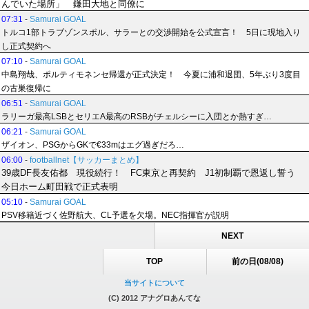
んでいた場所」 鎌田大地と同僚に
07:31
-
Samurai GOAL
トルコ1部トラブゾンスポル、サラーとの交渉開始を公式宣言！ 5日に現地入り
し正式契約へ
07:10
-
Samurai GOAL
中島翔哉、ポルティモネンセ帰還が正式決定！ 今夏に浦和退団、5年ぶり3度目
の古巣復帰に
06:51
-
Samurai GOAL
ラリーガ最高LSBとセリエA最高のRSBがチェルシーに入団とか熱すぎ…
06:21
-
Samurai GOAL
ザイオン、PSGからGKで€33mはエグ過ぎだろ…
06:00
-
footballnet【サッカーまとめ】
39歳DF長友佑都 現役続行！ FC東京と再契約 J1初制覇で恩返し誓う
今日ホーム町田戦で正式表明
05:10
-
Samurai GOAL
PSV移籍近づく佐野航大、CL予選を欠場。NEC指揮官が説明
NEXT
TOP
前の日(08/08)
当サイトについて
(C) 2012 アナグロあんてな