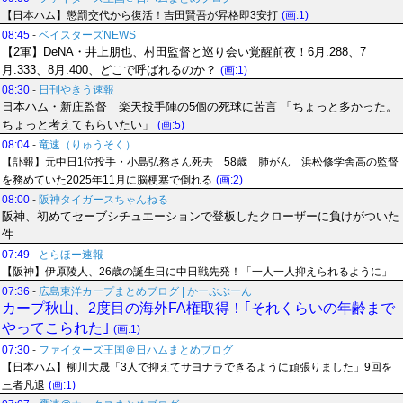
【日本ハム】懲罰交代から復活！吉田賢吾が昇格即3安打
(画:1)
08:45
-
ベイスターズNEWS
【2軍】DeNA・井上朋也、村田監督と巡り会い覚醒前夜！6月.288、7
月.333、8月.400、どこで呼ばれるのか？
(画:1)
08:30
-
日刊やきう速報
日本ハム・新庄監督 楽天投手陣の5個の死球に苦言 「ちょっと多かった。
ちょっと考えてもらいたい」
(画:5)
08:04
-
竜速（りゅうそく）
【訃報】元中日1位投手・小島弘務さん死去 58歳 肺がん 浜松修学舎高の監督
を務めていた2025年11月に脳梗塞で倒れる
(画:2)
08:00
-
阪神タイガースちゃんねる
阪神、初めてセーブシチュエーションで登板したクローザーに負けがついた
件
07:49
-
とらほー速報
【阪神】伊原陵人、26歳の誕生日に中日戦先発！「一人一人抑えられるように」
07:36
-
広島東洋カープまとめブログ | かーぷぶーん
カープ秋山、2度目の海外FA権取得！｢それくらいの年齢まで
やってこられた｣
(画:1)
07:30
-
ファイターズ王国＠日ハムまとめブログ
【日本ハム】柳川大晟「3人で抑えてサヨナラできるように頑張りました」9回を
三者凡退
(画:1)