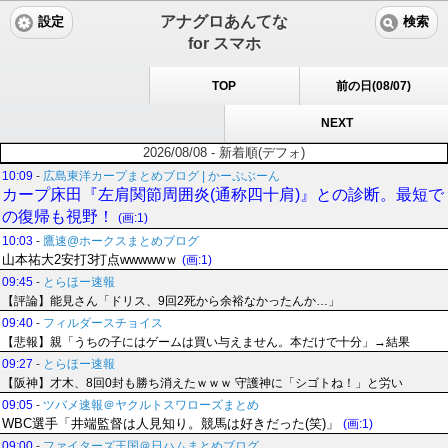
アナグロあんてな
設定
検索
for スマホ
TOP
前の日(08/07)
NEXT
2026/08/08 - 新着順(デフォ)
10:09
-
広島東洋カープまとめブログ | かーぷぶーん
カープ床田『左肩関節周囲炎(通称四十肩)』との診断。最短で
の復帰も視野！
(画:1)
10:03
-
鷹速@ホークスまとめブログ
山本祐大2安打3打点wwwwwｗ
(画:1)
09:45
-
とらほー速報
【評論】能見さん「ドリス、9回2死から余裕なかったんか…」
09:40
-
フィルダースチョイス
【悲報】親「うちの子にはゲームは買い与えません。本だけで十分」→結果
09:27
-
とらほー速報
【阪神】才木、8回0封も勝ち消えたｗｗｗ 守護神に「シゴトね！」と労い
09:05
-
ツバメ速報＠ヤクルトスワローズまとめ
WBC選手「井端監督は人見知り。競馬は好きだった(笑)」
(画:1)
09:00
-
ファイターズ王国＠日ハムまとめブログ