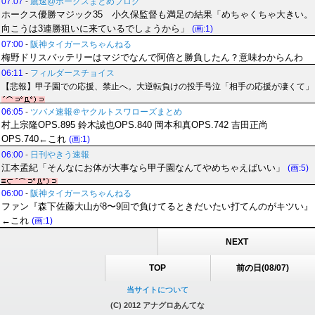
07:07
-
鷹速@ホークスまとめブログ
ホークス優勝マジック35 小久保監督も満足の結果「めちゃくちゃ大きい。
向こうは3連勝狙いに来ているでしょうから」
(画:1)
07:00
-
阪神タイガースちゃんねる
梅野ドリスバッテリーはマジでなんで阿倍と勝負したん？意味わからんわ
06:11
-
フィルダースチョイス
【悲報】甲子園での応援、禁止へ。大逆転負けの投手号泣「相手の応援が凄くて」
06:05
-
ツバメ速報＠ヤクルトスワローズまとめ
村上宗隆OPS.895 鈴木誠也OPS.840 岡本和真OPS.742 吉田正尚
OPS.740←これ
(画:1)
06:00
-
日刊やきう速報
江本孟紀「そんなにお体が大事なら甲子園なんてやめちゃえばいい」
(画:5)
06:00
-
阪神タイガースちゃんねる
ファン『森下佐藤大山が8〜9回で負けてるときだいたい打てんのがキツい』
←これ
(画:1)
NEXT
TOP
前の日(08/07)
当サイトについて
(C) 2012 アナグロあんてな