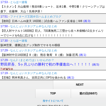
17:53
-
とらほー速報
【スタメン】大山復帰！熊谷8番ショート、近本1番、中野2番！クリーンアップは
森下、佐藤輝、大山！先発伊原！
17:51
-
ファイターズ王国＠日ハムまとめブログ
【敗戦】日本ハムvs楽天 18回戦｜試合後ハムファン反省会｜8/8
(画:3)
17:50
-
なんじぇいスタジアム＠なんJまとめ
【巨人対ヤクルト18回戦】巨人、7回裏無死二三塁から佐々木俊輔の2点タイムリ
ーでリードを6点に広げる！！！！！！！！！！！！！！
17:30
-
とらほー速報
阪神営業、優勝記念グッズ制作でヤキモキ模様
17:29
-
なんじぇいスタジアム＠なんJまとめ
【阪神対中日18回戦】8（遊） 熊谷 敬宥 8（捕） 加藤 匠馬
(画:1)
17:29
-
なんJ（まとめては）いかんのか？
野田昇吾、5ヶ月ぶりの勝利で初の準優進出へ！！！！！
(画:5)
17:19
-
なんじぇいスタジアム＠なんJまとめ
【悲報】岡本和真さん、吉田正尚にOPSを抜かれる
(画:1)
NEXT
TOP
前の日(08/07)
当サイトについて
(C) 2012 アナグロあんてな