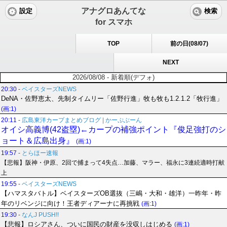
アナグロあんてな
設定
検索
for スマホ
TOP
前の日(08/07)
NEXT
2026/08/08 - 新着順(デフォ)
20:30
-
ベイスターズNEWS
DeNA・佐野恵太、先制タイムリー「佐野行進」牧も牧も1.2.1.2「牧行進」
(画:1)
20:11
-
広島東洋カープまとめブログ | かーぷぶーん
オイシ高義博(42盗塁)←カープの補強ポイント『俊足強打のシ
ョート＆広島出身』
(画:1)
19:57
-
とらほー速報
【悲報】阪神・伊原、2回で捕まって4失点…加藤、マラー、福永に3連続適時打献
上
19:55
-
ベイスターズNEWS
【ハマスタバトル】ベイスターズOB選抜（三嶋・大和・雄洋）一昨年・昨
年のリベンジに向け！王者ディアーナに再挑戦
(画:1)
19:30
-
なんJ PUSH!!
【悲報】ロシアさん、ついに国民の財産を没収しはじめる
(画:1)