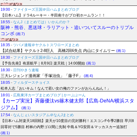
19:00
-
ファイターズ王国＠日ハムまとめブログ
【日本ハム】ドラ4ルーキー・半田南十がプロ初ホームラン！！
18:55
-
なんJ（まとめては）いかんのか？
阪神・熊谷、悪送球・ラリアット・追いついてスルーのトリプル
コンボ
(画:7)
18:35
-
ツバメ速報＠ヤクルトスワローズまとめ
【試合結果】ヤクルト2-8巨人 高橋2回6失点 内山にタイムリー
(画:1)
18:30
-
ファイターズ王国＠日ハムまとめブログ
【予告先発】有原航平｜8月9日 楽天戦｜14:00開始
(画:1)
18:30
-
日刊やきう速報
三大レジェンド漫画家「手塚治虫」「藤子F」
(画:4)
18:05
-
フィルダースチョイス
松本人志「おいキム！なんで若い女の俺のファンがおらんねん！」
18:01
-
広島東洋カープまとめブログ | かーぷぶーん
【カープ実況】斉藤優汰vs篠木健太郎【広島-DeNA/横浜スタ
ジアム】
(画:1)
17:54
-
なんじぇいスタジアム＠なんJまとめ
【日本ハム対楽天18回戦】楽天が10度目の完封勝利！エスコンF今季2勝目 早川8
回零封で5勝目 村林の内野ゴロ間に先制 中島＆YG安田＆マッカスカー追加打
(画:1)