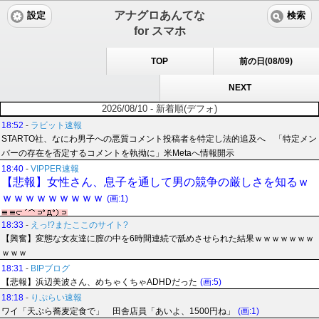
アナグロあんてな
設定
検索
for スマホ
TOP
前の日(08/09)
NEXT
2026/08/10 - 新着順(デフォ)
18:52
-
ラビット速報
STARTO社、なにわ男子への悪質コメント投稿者を特定し法的追及へ 「特定メン
バーの存在を否定するコメントを執拗に」米Metaへ情報開示
18:40
-
VIPPER速報
【悲報】女性さん、息子を通して男の競争の厳しさを知るｗ
ｗｗｗｗｗｗｗｗｗ
(画:1)
18:33
-
えっ!?またここのサイト?
【興奮】変態な女友達に膣の中を6時間連続で舐めさせられた結果ｗｗｗｗｗｗｗ
ｗｗｗ
18:31
-
BIPブログ
【悲報】浜辺美波さん、めちゃくちゃADHDだった
(画:5)
18:18
-
りぷらい速報
ワイ「天ぷら蕎麦定食で」 田舎店員「あいよ、1500円ね」
(画:1)