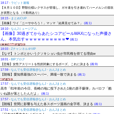
18:17
-
ラビット速報
【８月１０日】野獣仕様レクサスが登場し、ガキ達を引き連れてハーメルンの笛吹
き状態となる （※動画あり）
18:15
-
まとめCUP
【画像】ワイ「ニーサやろう！」マッマ「結果見せてみ？」
(画:1)
18:10
-
なんJミュージアム
【画像】30過ぎてからあたシコアピールMAXになった声優さ
ん、本気出すｗｗｗｗｗｗｗｗｗｗ❤
(画:1)
18:03
-
Zチャンネル＠VIP
【なぞ】トンボとかいうクソキショい虫が市民権を得てる理由w
18:01
-
BIPブログ
【悲報】女性アスリートを性的対象にするポーズ、これに決まる
(画:9)
17:59
-
なんでも受信遅報@なんJ・おんJまとめ
【朗報】愛知県最強のスーパー、満場一致で決まる
(画:1)
17:57
-
なんでも受信遅報@なんJ・おんJまとめ
高市「81年前の今日、長崎の地に投下された1発の原子爆弾」カバロフ「酷
いね誰が落としたんだよ」
(画:1)
17:57
-
なんでも受信遅報@なんJ・おんJまとめ
【朗報】世間に影響を与えた各スポーツ漫画の金字塔、決まる
(画:1)
17:51
-
なんでも受信遅報@なんJ・おんJまとめ