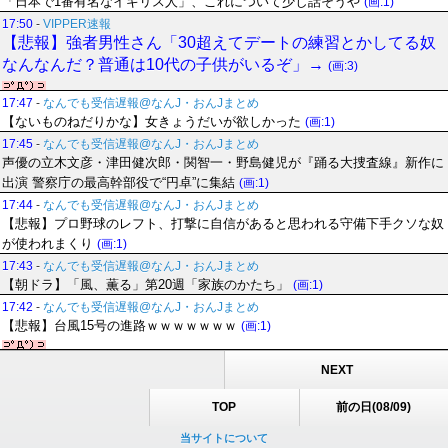
「日本で1番有名なイギリス人」、これについて少し話そうや
(画:1)
17:50
-
VIPPER速報
【悲報】強者男性さん「30超えてデートの練習とかしてる奴
なんなんだ？普通は10代の子供がいるぞ」→
(画:3)
17:47
-
なんでも受信遅報@なんJ・おんJまとめ
【ないものねだりかな】女きょうだいが欲しかった
(画:1)
17:45
-
なんでも受信遅報@なんJ・おんJまとめ
声優の立木文彦・津田健次郎・関智一・野島健児が『踊る大捜査線』新作に
出演 警察庁の最高幹部役で“円卓”に集結
(画:1)
17:44
-
なんでも受信遅報@なんJ・おんJまとめ
【悲報】プロ野球のレフト、打撃に自信があると思われる守備下手クソな奴
が使われまくり
(画:1)
17:43
-
なんでも受信遅報@なんJ・おんJまとめ
【朝ドラ】「風、薫る」第20週「家族のかたち」
(画:1)
17:42
-
なんでも受信遅報@なんJ・おんJまとめ
【悲報】台風15号の進路ｗｗｗｗｗｗｗ
(画:1)
NEXT
TOP
前の日(08/09)
当サイトについて