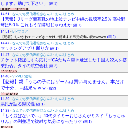
します。助けて下さい」
(画:1)
14:51
-
なんでも受信遅報@なんJ・おんJまとめ
【悲報】Jリーグ開幕戦の地上波テレビ中継の視聴率2.5％ 高校野
球は5.0％ これもう閉幕戦じゃねえか
(画:1)
14:51
-
BIPブログ
【朗報】ちいかわモモンガきっかけで精通する男児続出の夏wwwww
(画:2)
14:47
-
なんでも受信遅報@なんJ・おんJまとめ
マッチングアプリ 断り方
(画:1)
14:47
-
なんでも受信遅報@なんJ・おんJまとめ
チケット確認にすら応じずCAたちを突き飛ばした中国人22人を搭
乗拒否。タイの航空会社
(画:2)
14:40
-
VIPPER速報
【悲報】親「うちの子にはゲームは買い与えません。本だけ
で十分」→結果ｗｗｗ
(画:2)
14:39
-
なんでも受信遅報@なんJ・おんJまとめ
県民が語る県民性
(画:1)
14:38
-
なんでも受信遅報@なんJ・おんJまとめ
「もう並ばないで…」40代タイミーおじさんがミスド「もっちゅ
りん」の列整理で複雑な気分になったワケ
(画:1)