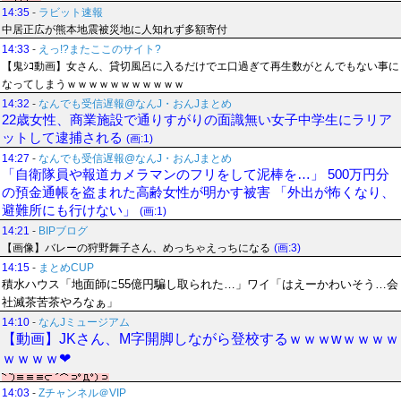
14:35
-
ラビット速報
中居正広が熊本地震被災地に人知れず多額寄付
14:33
-
えっ!?またここのサイト?
【鬼ｼｺ動画】女さん、貸切風呂に入るだけでエ口過ぎて再生数がとんでもない事に
なってしまうｗｗｗｗｗｗｗｗｗｗｗ
14:32
-
なんでも受信遅報@なんJ・おんJまとめ
22歳女性、商業施設で通りすがりの面識無い女子中学生にラリア
ットして逮捕される
(画:1)
14:27
-
なんでも受信遅報@なんJ・おんJまとめ
「自衛隊員や報道カメラマンのフリをして泥棒を…」 500万円分
の預金通帳を盗まれた高齢女性が明かす被害 「外出が怖くなり、
避難所にも行けない」
(画:1)
14:21
-
BIPブログ
【画像】バレーの狩野舞子さん、めっちゃえっちになる
(画:3)
14:15
-
まとめCUP
積水ハウス「地面師に55億円騙し取られた…」ワイ「はえーかわいそう…会
社滅茶苦茶やろなぁ」
14:10
-
なんJミュージアム
【動画】JKさん、M字開脚しながら登校するｗｗｗwｗｗｗｗ
ｗｗｗｗ❤
14:03
-
Zチャンネル＠VIP