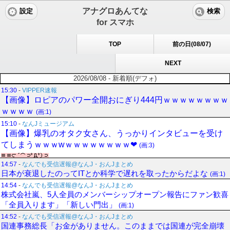
アナグロあんてな
設定
検索
for スマホ
TOP
前の日(08/07)
NEXT
2026/08/08 - 新着順(デフォ)
15:30
-
VIPPER速報
【画像】ロピアのパワー全開おにぎり444円ｗｗｗｗｗｗｗｗ
ｗｗｗｗ
(画:1)
15:10
-
なんJミュージアム
【画像】爆乳のオタク女さん、うっかりインタビューを受け
てしまうｗｗｗwｗｗｗｗｗｗｗｗ❤
(画:3)
14:57
-
なんでも受信遅報@なんJ・おんJまとめ
日本が衰退したのってITとか科学で遅れを取ったからだよな
(画:1)
14:54
-
なんでも受信遅報@なんJ・おんJまとめ
株式会社嵐、5人全員のメンバーシップオープン報告にファン歓喜
「全員入ります」「新しい門出」
(画:1)
14:52
-
なんでも受信遅報@なんJ・おんJまとめ
国連事務総長「お金がありません。このままでは国連が完全崩壊