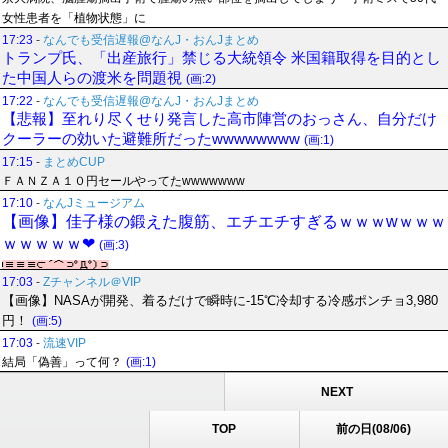
女性患者を「植物状態」に
17:23
-
なんでも受信遅報@なんJ・おんJまとめ
トランプ氏、「出産旅行」禁じる大統領令 米国籍取得を目的とし
た中国人らの渡米を問題視
(画:2)
17:22
-
なんでも受信遅報@なんJ・おんJまとめ
【悲報】至れり尽くせり発言した高市陣営のおっさん、自分だけ
クーラーの効いた避難所だったwwwwwwww
(画:1)
17:15
-
まとめCUP
ＦＡＮＺＡ１０円セールやってたwwwwwww
17:10
-
なんJミュージアム
【画像】佳子様の鍛えた腹筋、エチエチすぎるｗｗｗwｗｗｗ
ｗｗｗｗｗ❤
(画:3)
17:03
-
Zチャンネル＠VIP
【画像】NASAが開発、着るだけで瞬時に-15℃冷却する冷感ポンチョ3,980
円！
(画:5)
17:03
-
流速VIP
結局「偽善」って何？
(画:1)
NEXT
TOP
前の日(08/06)