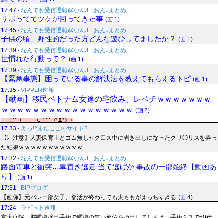
17:47
-
なんでも受信遅報@なんJ・おんJまとめ
サボっててツケが回ってきた事
(画:1)
17:45
-
なんでも受信遅報@なんJ・おんJまとめ
子供の頃、野性的だった方どんな遊びしてましたか？
(画:1)
17:39
-
なんでも受信遅報@なんJ・おんJまとめ
世慣れた行動って？
(画:1)
17:39
-
なんでも受信遅報@なんJ・おんJまとめ
【緊急事態】困っている事の解決法を教えてもらえるトピ
(画:1)
17:35
-
VIPPER速報
【動画】移民ベトナム女達の宅飲み、レベチｗｗｗｗｗｗｗ
ｗｗｗｗｗｗｗｗｗｗｗｗｗｗｗｗｗ
(画:2)
17:33
-
えっ!?またここのサイト?
【ｼｺ注意】人妻保育士とゴム無しセク口ス中に剥き出しになったクリ◯リスを弄っ
た結果ｗｗｗｗｗｗｗｗｗｗｗ
17:32
-
なんでも受信遅報@なんJ・おんJまとめ
路面電車と衝突…車置き逃走 当て逃げか 事故の一部始終【動画あ
り】
(画:1)
17:31
-
BIPブログ
【画像】元バレー部女子、部活が終わっても太ももがえっちすぎる
(画:4)
17:24
-
ラビット速報
京大病院、脳腫瘍摘出手術で腫瘍の無い部位を摘出してしまう 手術ミスで50代