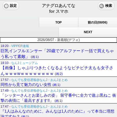
アナグロあんてな
設定
検索
for スマホ
TOP
前の日(08/06)
NEXT
2026/08/07 - 新着順(デフォ)
18:20
-
VIPPER速報
巨乳インフルエンサー「20歳でアルファード一括で買えちゃ
う私って素敵」
(画:1)
18:10
-
なんJミュージアム
【画像】しゃぶりつきたくなるようなピチピチ太もも女子さ
んｗｗｗwｗｗｗｗｗｗｗｗ
(画:2)
17:57
-
なんでも受信遅報@なんJ・おんJまとめ
同性から見て魅力のない女性
(画:1)
17:49
-
なんでも受信遅報@なんJ・おんJまとめ
「シッターさんとお楽しみの姿」 留守番中に全力で遊ぶ黒ねこ 衝
撃の表情に「最高すぎます!!」
(画:1)
17:47
-
なんでも受信遅報@なんJ・おんJまとめ
『1人はみんなのために、みんなは1人のために』って本当に理想
論ですか？
(画:1)