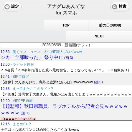
アナグロあんてな
設定
検索
for スマホ
TOP
前の日(08/08)
NEXT
2026/08/09 - 新着順(デフォ)
12:53
-
働くモノニュース : 人生VIP職人ブログwww
シカ「全部喰った」 祭り中止
(画:3)
12:50
-
ラビット速報
PTA会長「PTA参加拒否した親へ最終警告。こうなってもいい？」 （※画像あり）
12:41
-
BIPブログ
【画像】のんさん(32)、意外と豊満なおっぱいwwwwwww
(画:8)
12:33
-
えっ!?またここのサイト?
【ｼｺ画像】爆乳女子大生さん、乳輪がはみ出してしまうｗｗｗｗｗｗｗｗｗｗｗｗ
12:20
-
VIPPER速報
【超悲報】秋田県職員、ラブホテルから記者会見ｗｗｗｗｗ
ｗｗｗｗ
(画:1)
12:15
-
まとめCUP
十年以上も嫁のマンコ舐め続けたらこうなるwww