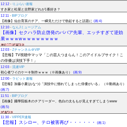
12:12
-
りぷらい速報
すき家と松屋と吉野家どれが1番好き？
12:11
-
BIPブログ
【画像】仙台育英のチア、一瞬見ただけで勃起すると話題に
(画:4)
12:10
-
なんJミュージアム
【画像】セクハラ防止啓発のババア先輩、エッチすぎて逆効
果ｗｗｗwｗｗｗｗｗｗｗｗ
12:03
-
Zチャンネル＠VIP
【悲報】TV視聴中マッマ「この芸人つまらん！このアイドルブサイク！こ
の俳優は演技下手！」
12:03
-
流速VIP
初心者ワイのケーキ制作ｗｗｗ（※画像あり）
(画:9)
12:00
-
ラビット速報
【悲報】加藤小夏(おなつ)「演技中に惚れてしまった俳優がいる」 （※動画あり）
(画:7)
11:51
-
BIPブログ
【画像】國學院栃木のチアリーダー、色白の太ももが見えすぎてしまうwww
(画:5)
11:30
-
VIPPER速報
【悲報】スシロー、テロ被害再び・・・・・・
(画:1)