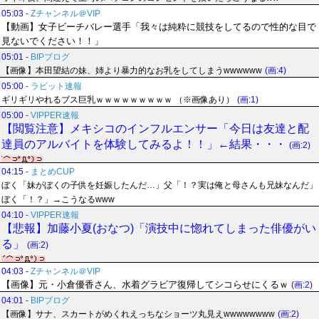
05:03
-
Zチャンネル＠VIP
【動画】女子ビーチバレー選手「我々は純粋に競技をしてるので性的な目で
見ないでください！！」
05:01
-
BIPブログ
【画像】本田望結の妹、姉より暴力的なお乳をしてしまうwwwwww
(画:4)
05:00
-
ラビット速報
ギリギリやれるブス巨乳ｗｗｗｗｗｗｗｗｗ （※画像あり）
(画:1)
05:00
-
VIPPER速報
【閲覧注意】メキシコのインフルエンサー「今日は友達と配
達員のアルバイトを体験してみるよ！！」←結果・・・
(画:2)
04:15
-
まとめCUP
ぼく「妹がぼくの子供を妊娠したんだ…」父「！？実は俺と母さんも兄妹なんだ」
ぼく「！？」→こうなるwww
04:10
-
VIPPER速報
【悲報】加藤小夏(おなつ)「演技中に惚れてしまった俳優がい
る」
(画:2)
04:03
-
Zチャンネル＠VIP
【画像】元・小倉優香さん、水着グラビア復帰してシコらせにくるｗ
(画:2)
04:01
-
BIPブログ
【画像】サナ、スカートがめくれえっちなショーツ丸見えwwwwwwww
(画:2)