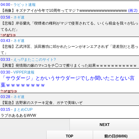
04:00
-
ラビット速報
【画像】キズナアイが今年で10周年ってマジ？wwwwwwwwwwwwwwwww
(画:2)
03:58
-
ネギ速
【悲報】岸谷蘭丸「喫煙者の権利がマジで侵害されてる。いくら税金を我々が払っ
てるんだ」
03:43
-
ネギ速
【悲報】乙武洋匡、浜田雅功に叩かれたシーンがオンエアされず「逆差別だと思っ
て」
03:33
-
えっ!?またここのサイト?
【興奮】発情期の嫁のマ○コをチ◯コで擦りまくった結果ｗｗｗｗｗｗｗｗｗｗｗ
03:30
-
VIPPER速報
「サウダージ」とかいうサウダージでしか聞いたことない言
葉ｗｗｗｗｗｗｗｗ
03:28
-
ネギ速
【緊急】吉野家のステーキ定食、ガチで美味いぞ
03:15
-
まとめCUP
ラブホあるあるWVW
NEXT
TOP
前の日(08/06)