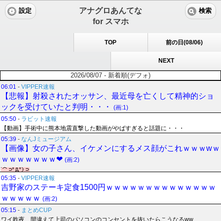
アナグロあんてな
設定
検索
for スマホ
TOP
前の日(08/06)
NEXT
2026/08/07 - 新着順(デフォ)
06:01
-
VIPPER速報
【悲報】射殺されたオッサン、最近母を亡くして精神的ショ
ックを受けていたと判明・・・
(画:1)
05:50
-
ラビット速報
【動画】手術中に熊本地震直撃した動画がやばすぎると話題に・・・
05:39
-
なんJミュージアム
【画像】女の子さん、イケメンにするメス顔がこれｗｗｗwｗ
ｗｗｗｗｗｗｗ❤
(画:2)
05:35
-
VIPPER速報
吉野家のステーキ定食1500円ｗｗｗｗｗｗｗｗｗｗｗｗｗｗ
ｗｗｗｗｗ
(画:2)
05:15
-
まとめCUP
ワイ昨夜、間違えて上司のパソコンのコンセントを抜いたらこうなるww