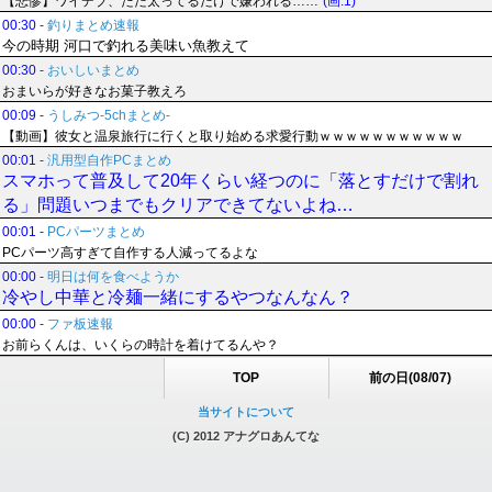
【悲惨】ワイデブ、ただ太ってるだけで嫌われる……
(画:1)
00:30
-
釣りまとめ速報
今の時期 河口で釣れる美味い魚教えて
00:30
-
おいしいまとめ
おまいらが好きなお菓子教えろ
00:09
-
うしみつ-5chまとめ-
【動画】彼女と温泉旅行に行くと取り始める求愛行動ｗｗｗｗｗｗｗｗｗｗｗ
00:01
-
汎用型自作PCまとめ
スマホって普及して20年くらい経つのに「落とすだけで割れ
る」問題いつまでもクリアできてないよね…
00:01
-
PCパーツまとめ
PCパーツ高すぎて自作する人減ってるよな
00:00
-
明日は何を食べようか
冷やし中華と冷麺一緒にするやつなんなん？
00:00
-
ファ板速報
お前らくんは、いくらの時計を着けてるんや？
TOP
前の日(08/07)
当サイトについて
(C) 2012 アナグロあんてな