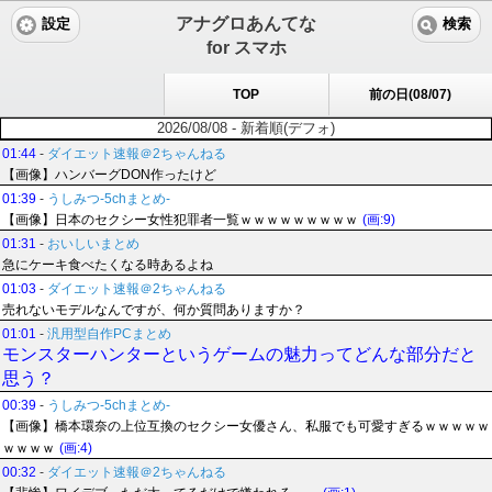
アナグロあんてな
設定
検索
for スマホ
TOP
前の日(08/07)
2026/08/08 - 新着順(デフォ)
01:44
-
ダイエット速報＠2ちゃんねる
【画像】ハンバーグDON作ったけど
01:39
-
うしみつ-5chまとめ-
【画像】日本のセクシー女性犯罪者一覧ｗｗｗｗｗｗｗｗｗ
(画:9)
01:31
-
おいしいまとめ
急にケーキ食べたくなる時あるよね
01:03
-
ダイエット速報＠2ちゃんねる
売れないモデルなんですが、何か質問ありますか？
01:01
-
汎用型自作PCまとめ
モンスターハンターというゲームの魅力ってどんな部分だと
思う？
00:39
-
うしみつ-5chまとめ-
【画像】橋本環奈の上位互換のセクシー女優さん、私服でも可愛すぎるｗｗｗｗｗ
ｗｗｗｗ
(画:4)
00:32
-
ダイエット速報＠2ちゃんねる