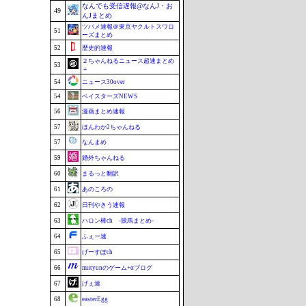
なんでも受信遅報@なんJ・お
49
んJまとめ
ツバメ速報＠東京ヤクルトスワロ
51
ーズまとめ
52
歴史的速報
２ちゃんねるニュース超速まとめ
53
＋
54
ニュース30over
54
ベイスターズNEWS
56
漫画まとめ速報
57
ほんわか2ちゃんねる
57
なんまめ
59
婚外ちゃんねる
60
まるっと翻訳
61
あのころの
62
日刊やきう速報
63
ハロン棒ch -競馬まとめ-
64
ふぇー速
65
げーすぽch
66
mutyunのゲーム+αブログ
67
げぇ速
68
easterEgg