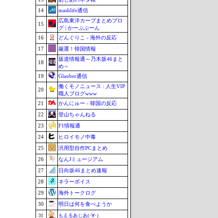
14
mashlife通信
広島東洋カープまとめブロ
15
グ | かーぷぶーん
16
どんぐりこ - 海外の反応
17
厳選！韓国情報
坂道情報通～乃木坂46まと
18
め～
19
Glauber通信
働くモノニュース : 人生VIP
20
職人ブログwww
21
かんにゅー - 韓国の反応
22
登山ちゃんねる
23
F1情報通
24
ヒロイモノ中毒
25
汎用型自作PCまとめ
26
なんJミュージアム
27
日向坂46まとめ速報
28
ネラーボイス
29
海外トークログ
30
明日は何を食べようか
31
もえるあじあ(･∀･)