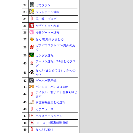
32
ぷそファン
33
フットボール速報
34
笑 韓 ブログ
35
かぞくちゃんねる
36
ゆるゲーマー遅報
37
なんJ政治ネタまとめ
ガラパゴスジャパン-海外の反
38
応
39
カンダタ速報
ラーメン速報｜2chまとめブロ
40
グ
なんJ（まとめては）いかんの
41
か？
42
ゲーハー黙示録
43
パチンコ・パチスロ.com
アイドル・女子アナ画像★吟じ
44
ます
45
異世界転生まとめ速報
46
くまニュース
47
ハウメニージャパン!
48
/)；｀ω´)＜国家総動員報
49
なんJ PUSH!!