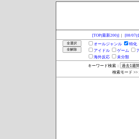
[TOP(最新200)]
|
[08/07(
オールジャンル
特化
アイドル
ゲーム
海外反応
未分類
キーワード検索：
検索モード >> 過去