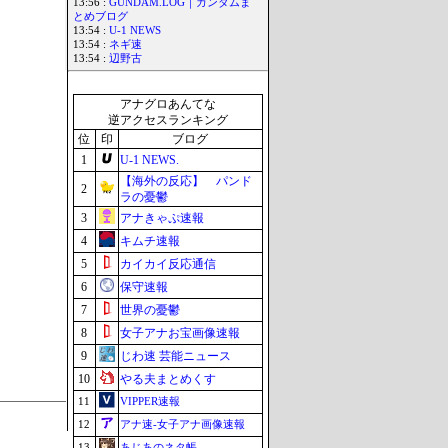
13:56 :
GUNDAM.LOG｜ガンダムま
とめブログ
13:54 :
U-1 NEWS
13:54 :
ネギ速
13:54 :
辺野古
アナグロあんてな
逆アクセスランキング
位
印
ブログ
1
U-1 NEWS.
【海外の反応】 パンド
2
ラの憂鬱
3
アナきゃぷ速報
4
キムチ速報
5
カイカイ反応通信
6
保守速報
7
世界の憂鬱
8
女子アナお宝画像速報
9
じわ速 芸能ニュース
10
やる夫まとめくす
11
VIPPER速報
12
アナ速‐女子アナ画像速報
13
あじあのネタ帳