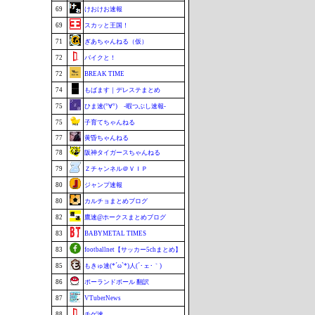
69
けおけお速報
69
スカッと王国！
71
ぎあちゃんねる（仮）
72
バイクと！
72
BREAK TIME
74
もばます｜デレステまとめ
75
ひま速(°∀°) -暇つぶし速報-
75
子育てちゃんねる
77
黄昏ちゃんねる
78
阪神タイガースちゃんねる
79
Ｚチャンネル＠ＶＩＰ
80
ジャンプ速報
80
カルチョまとめブログ
82
鷹速@ホークスまとめブログ
83
BABYMETAL TIMES
83
footballnet【サッカー5chまとめ】
85
もきゅ速(*´ω`*)人(´･ェ･｀)
86
ポーランドボール 翻訳
87
VTuberNews
88
チゲ速