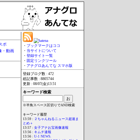
スポ
・
ブックマークはココ
像・動画
・
当サイトについて
・
登録サイト一覧
・
固定リンクツール
・
アナグロあんてな スマホ版
登録ブログ数 : 472
総記事数 : 8805744
更新 : 08/07(金)13:51
キーワード検索
※半角スペース区切りでAND検索
キーワード履歴
13:59 :
２ちゃんねるニュース超速ま
とめ＋
13:57 :
女子アナお宝画像速報
13:56 :
キムチ速報
13:56 :
U-1 NEWS.