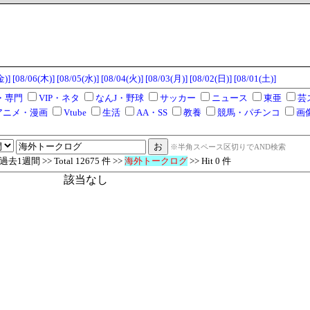
金)]
[08/06(木)]
[08/05(水)]
[08/04(火)]
[08/03(月)]
[08/02(日)]
[08/01(土)]
・専門
VIP・ネタ
なんJ・野球
サッカー
ニュース
東亜
芸
アニメ・漫画
Vtube
生活
AA・SS
教養
競馬・パチンコ
画
※半角スペース区切りでAND検索
1週間 >> Total 12675 件 >>
海外トークログ
>> Hit 0 件
該当なし