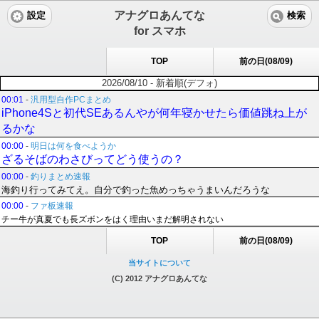
アナグロあんてな
設定
検索
for スマホ
TOP
前の日(08/09)
2026/08/10 - 新着順(デフォ)
00:01
-
汎用型自作PCまとめ
iPhone4Sと初代SEあるんやが何年寝かせたら価値跳ね上が
るかな
00:00
-
明日は何を食べようか
ざるそばのわさびってどう使うの？
00:00
-
釣りまとめ速報
海釣り行ってみてえ。自分で釣った魚めっちゃうまいんだろうな
00:00
-
ファ板速報
チー牛が真夏でも長ズボンをはく理由いまだ解明されない
TOP
前の日(08/09)
当サイトについて
(C) 2012 アナグロあんてな