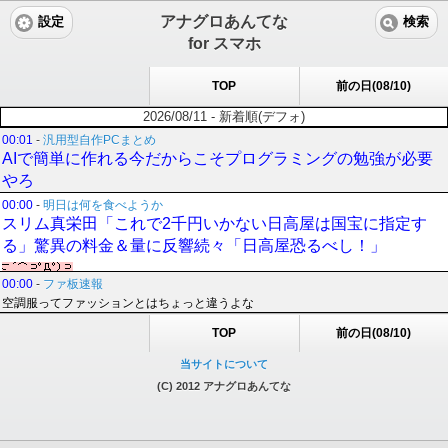
アナグロあんてな
設定
検索
for スマホ
TOP
前の日(08/10)
2026/08/11 - 新着順(デフォ)
00:01
-
汎用型自作PCまとめ
AIで簡単に作れる今だからこそプログラミングの勉強が必要
やろ
00:00
-
明日は何を食べようか
スリム真栄田「これで2千円いかない日高屋は国宝に指定す
る」驚異の料金＆量に反響続々「日高屋恐るべし！」
00:00
-
ファ板速報
空調服ってファッションとはちょっと違うよな
TOP
前の日(08/10)
当サイトについて
(C) 2012 アナグロあんてな