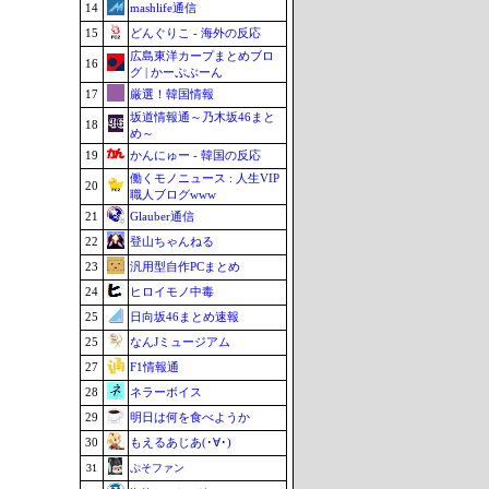
14
mashlife通信
15
どんぐりこ - 海外の反応
広島東洋カープまとめブロ
16
グ | かーぷぶーん
17
厳選！韓国情報
坂道情報通～乃木坂46まと
18
め～
19
かんにゅー - 韓国の反応
働くモノニュース : 人生VIP
20
職人ブログwww
21
Glauber通信
22
登山ちゃんねる
23
汎用型自作PCまとめ
24
ヒロイモノ中毒
25
日向坂46まとめ速報
25
なんJミュージアム
27
F1情報通
28
ネラーボイス
29
明日は何を食べようか
30
もえるあじあ(･∀･)
31
ぷそファン