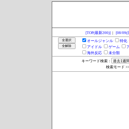
[TOP(最新200)]
|
[08/09(
オールジャンル
特化
アイドル
ゲーム
海外反応
未分類
キーワード検索：
検索モード >> 過