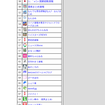
50
/)；｀ω´)＜国家総動員報
50
漫画まとめ速報
なんでも受信遅報@なんJ・おんJま
52
とめ
53
なんまめ
ツバメ速報＠東京ヤクルトスワロ
54
ーズまとめ
55
ほんわか2ちゃんねる
55
ベイスターズNEWS
57
歴史的速報
57
ニュース30over
57
まるっと翻訳
60
婚外ちゃんねる
61
日刊やきう速報
62
あのころの
63
mutyunのゲーム+αブログ
64
げーすぽch
65
ふぇー速
65
easterEgg
67
バイクと！
68
ハロン棒ch -競馬まとめ-
69
スカッと王国！