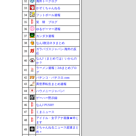
32
海外トークログ
33
かぞくちゃんねる
34
フットボール速報
35
笑 韓 ブログ
36
ゆるゲーマー遅報
37
カンダタ速報
38
なんJ政治ネタまとめ
ガラパゴスジャパン-海外の反
39
応
なんJ（まとめては）いかんの
40
か？
ラーメン速報｜2chまとめブロ
41
グ
42
パチンコ・パチスロ.com
43
異世界転生まとめ速報
44
ハウメニージャパン!
45
ゲーハー黙示録
46
なんJ PUSH!!
47
くまニュース
アイドル・女子アナ画像★吟じ
48
ます
２ちゃんねるニュース超速まと
49
め＋