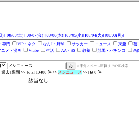
日)]
[08/08(土)]
[08/07(金)]
[08/06(木)]
[08/05(水)]
[08/04(火)]
[08/03(月)]
・専門
VIP・ネタ
なんJ・野球
サッカー
ニュース
東亜
芸
アニメ・漫画
Vtube
生活
AA・SS
教養
競馬・パチンコ
画
※半角スペース区切りでAND検索
去1週間 >> Total 13480 件 >>
メシニュース
>> Hit 0 件
該当なし