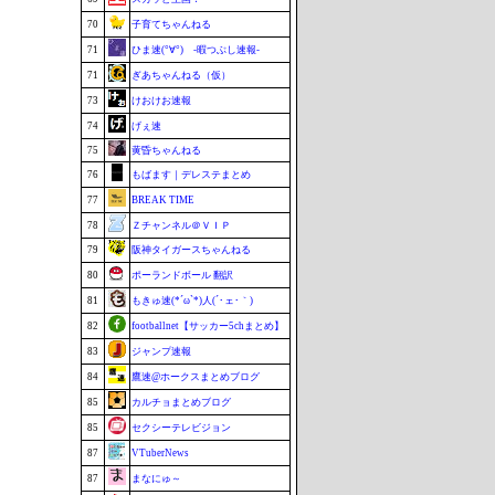
70
子育てちゃんねる
71
ひま速(°∀°) -暇つぶし速報-
71
ぎあちゃんねる（仮）
73
けおけお速報
74
げぇ速
75
黄昏ちゃんねる
76
もばます｜デレステまとめ
77
BREAK TIME
78
Ｚチャンネル＠ＶＩＰ
79
阪神タイガースちゃんねる
80
ポーランドボール 翻訳
81
もきゅ速(*´ω`*)人(´･ェ･｀)
82
footballnet【サッカー5chまとめ】
83
ジャンプ速報
84
鷹速@ホークスまとめブログ
85
カルチョまとめブログ
85
セクシーテレビジョン
87
VTuberNews
87
まなにゅ～