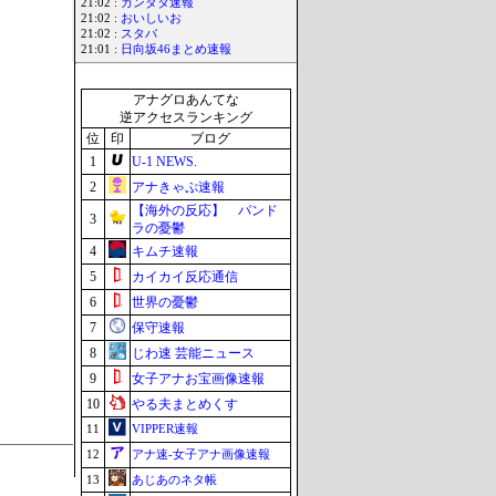
21:02 :
カンダタ速報
21:02 :
おいしいお
21:02 :
スタバ
21:01 :
日向坂46まとめ速報
アナグロあんてな
逆アクセスランキング
位
印
ブログ
1
U-1 NEWS.
2
アナきゃぷ速報
【海外の反応】 パンド
3
ラの憂鬱
4
キムチ速報
5
カイカイ反応通信
6
世界の憂鬱
7
保守速報
8
じわ速 芸能ニュース
9
女子アナお宝画像速報
10
やる夫まとめくす
11
VIPPER速報
12
アナ速‐女子アナ画像速報
13
あじあのネタ帳