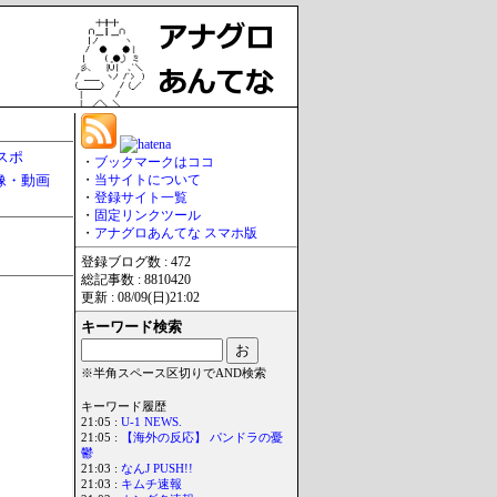
スポ
・
ブックマークはココ
像・動画
・
当サイトについて
・
登録サイト一覧
・
固定リンクツール
・
アナグロあんてな スマホ版
登録ブログ数 : 472
総記事数 : 8810420
更新 : 08/09(日)21:02
キーワード検索
※半角スペース区切りでAND検索
キーワード履歴
21:05 :
U-1 NEWS.
21:05 :
【海外の反応】 パンドラの憂
鬱
21:03 :
なんJ PUSH!!
21:03 :
キムチ速報