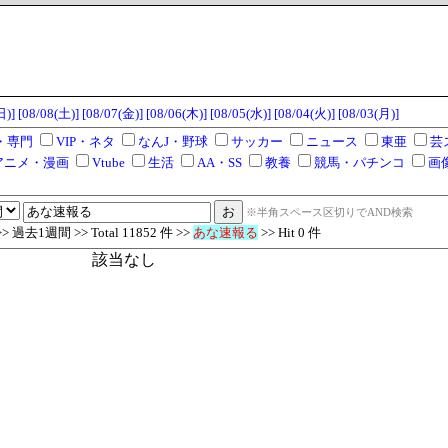
日)]
[08/08(土)]
[08/07(金)]
[08/06(木)]
[08/05(水)]
[08/04(火)]
[08/03(月)]
・専門
VIP・ネタ
なんJ・野球
サッカー
ニュース
東亜
芸
アニメ・漫画
Vtube
生活
AA・SS
教養
競馬・パチンコ
画
※半角スペース区切りでAND検索
過去1週間 >> Total 11852 件 >>
あな速報る
>> Hit 0 件
該当なし