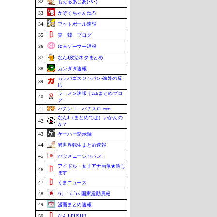
32
もえるあじあ(･∀･)
33
かぞくちゃんねる
34
フットボール速報
35
笑 韓 ブログ
36
ゆるゲーマー遅報
37
なんJ政治ネタまとめ
38
カンダタ速報
ガラパゴスジャパン-海外の反
39
応
ラーメン速報｜2chまとめブロ
40
グ
41
パチンコ・パチスロ.com
なんJ（まとめては）いかんの
42
か？
43
ゲーハー黙示録
44
異世界転生まとめ速報
45
ハウメニージャパン!
アイドル・女子アナ画像★吟じ
46
ます
47
くまニュース
48
/)；｀ω´)＜国家総動員報
49
漫画まとめ速報
50
なんJ PUSH!!