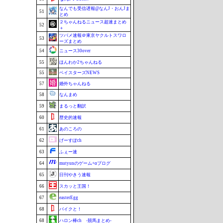
なんでも受信遅報@なんJ・おんJま
51
とめ
２ちゃんねるニュース超速まとめ
52
＋
ツバメ速報＠東京ヤクルトスワロ
53
ーズまとめ
54
ニュース30over
55
ほんわか2ちゃんねる
55
ベイスターズNEWS
57
婚外ちゃんねる
58
なんまめ
59
まるっと翻訳
60
歴史的速報
61
あのころの
62
げーすぽch
63
ふぇー速
64
mutyunのゲーム+αブログ
65
日刊やきう速報
66
スカッと王国！
67
easterEgg
68
バイクと！
68
ハロン棒ch -競馬まとめ-