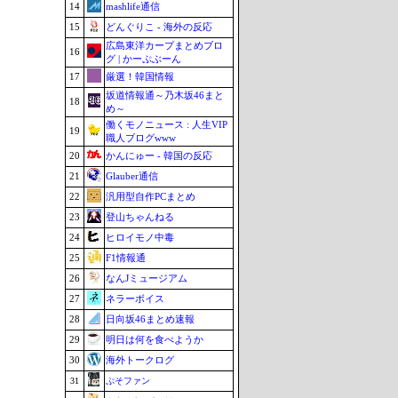
14
mashlife通信
15
どんぐりこ - 海外の反応
広島東洋カープまとめブロ
16
グ | かーぷぶーん
17
厳選！韓国情報
坂道情報通～乃木坂46まと
18
め～
働くモノニュース : 人生VIP
19
職人ブログwww
20
かんにゅー - 韓国の反応
21
Glauber通信
22
汎用型自作PCまとめ
23
登山ちゃんねる
24
ヒロイモノ中毒
25
F1情報通
26
なんJミュージアム
27
ネラーボイス
28
日向坂46まとめ速報
29
明日は何を食べようか
30
海外トークログ
31
ぷそファン