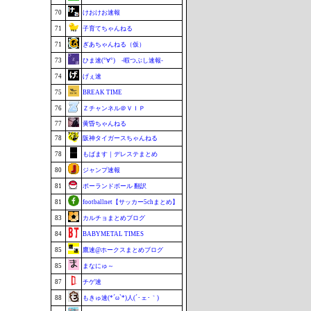
70
けおけお速報
71
子育てちゃんねる
71
ぎあちゃんねる（仮）
73
ひま速(°∀°) -暇つぶし速報-
74
げぇ速
75
BREAK TIME
76
Ｚチャンネル＠ＶＩＰ
77
黄昏ちゃんねる
78
阪神タイガースちゃんねる
78
もばます｜デレステまとめ
80
ジャンプ速報
81
ポーランドボール 翻訳
81
footballnet【サッカー5chまとめ】
83
カルチョまとめブログ
84
BABYMETAL TIMES
85
鷹速@ホークスまとめブログ
85
まなにゅ～
87
チゲ速
88
もきゅ速(*´ω`*)人(´･ェ･｀)