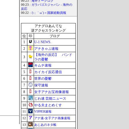
00:23 :
海外トークログ
00:23 :
ガラパゴスジャパン - 海外の
反応
00:22 :
/)；｀ω´)＜国家総動員報
アナグロあんてな
逆アクセスランキング
位
印
ブログ
1
U-1 NEWS.
2
アナきゃぷ速報
【海外の反応】 パンド
3
ラの憂鬱
4
キムチ速報
5
カイカイ反応通信
6
世界の憂鬱
7
保守速報
8
女子アナお宝画像速報
9
じわ速 芸能ニュース
10
やる夫まとめくす
11
VIPPER速報
12
アナ速‐女子アナ画像速報
13
あじあのネタ帳