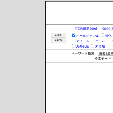
[TOP(最新200)]
|
[08/09(
オールジャンル
特化
アイドル
ゲーム
海外反応
未分類
キーワード検索：
検索モード >> 