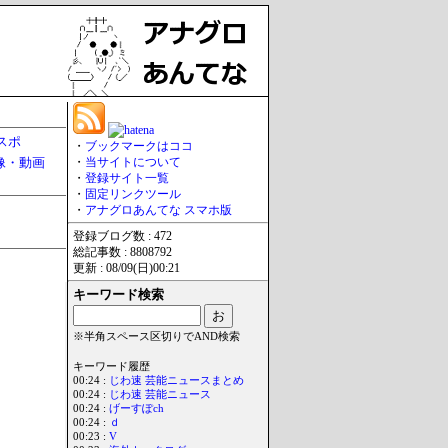
スポ
・
ブックマークはココ
像・動画
・
当サイトについて
・
登録サイト一覧
・
固定リンクツール
・
アナグロあんてな スマホ版
登録ブログ数 : 472
総記事数 : 8808792
更新 : 08/09(日)00:21
キーワード検索
※半角スペース区切りでAND検索
キーワード履歴
00:24 :
じわ速 芸能ニュースまとめ
00:24 :
じわ速 芸能ニュース
00:24 :
げーすぽch
00:24 :
ｄ
00:23 :
V