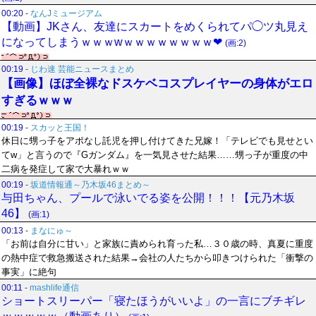
00:20
-
なんJミュージアム
【動画】JKさん、友達にスカートをめくられてパ◯ツ丸見え
になってしまうｗｗｗwｗｗｗｗｗｗｗｗ❤
(画:2)
00:19
-
じわ速 芸能ニュースまとめ
【画像】ほぼ全裸なドスケベコスプレイヤーの身体がエロ
すぎるｗｗｗ
00:19
-
スカッと王国！
休日に甥っ子をアポなし託児を押し付けてきた兄嫁！「テレビでも見せとい
てw」と言うので『Gガンダム』を一気見させた結果……甥っ子が重度の中
二病を発症して家で大暴れｗｗ
00:19
-
坂道情報通～乃木坂46まとめ～
与田ちゃん、プールで泳いでる姿を公開！！！【元乃木坂
46】
(画:1)
00:13
-
まなにゅ～
「お前は自分に甘い」と家族に責められ育った私…３０歳の時、真夏に重度
の熱中症で救急搬送された結果→会社の人たちから叩きつけられた「衝撃の
事実」に絶句
00:11
-
mashlife通信
ショートスリーパー「寝たほうがいいよ」の一言にブチギレ