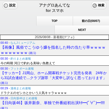
アナグロあんてな
設定
検索
for スマホ
TOP
前の日(08/07)
NEXT
2026/08/08 - 新着順(デフォ)
00:40
-
なんJミュージアム
【画像】風俗でこうゆう嬢を指名した時の当たり率ｗｗｗｗ
ｗｗｗｗｗｗｗ
(画:1)
00:30
-
釣りまとめ速報
今の時期 河口で釣れる美味い魚教えて
00:30
-
フットボール速報
【サッカー】J1岡山、ホーム開幕戦チケット完売を発表 24年か
ら31試合連続で…クラブ謝罪「大変申し訳なく思っております」
(画:1)
00:29
-
漫画まとめ速報
ドラクエのゼシカとかいう人気キャラｗｗｗｗ
00:26
-
日向坂46まとめ速報
【日向坂46】坂井新奈、単独で外番組初出演ｷﾀ━(ﾟ∀ﾟ)━!!!!
(画:1)