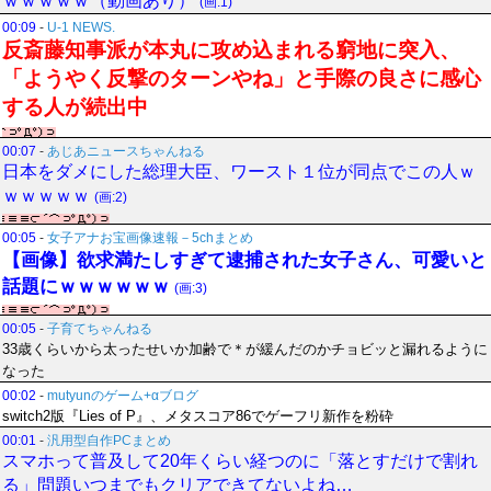
ｗｗｗｗｗ（動画あり）
(画:1)
00:09
-
U-1 NEWS.
反斎藤知事派が本丸に攻め込まれる窮地に突入、
「ようやく反撃のターンやね」と手際の良さに感心
する人が続出中
00:07
-
あじあニュースちゃんねる
日本をダメにした総理大臣、ワースト１位が同点でこの人ｗ
ｗｗｗｗｗ
(画:2)
00:05
-
女子アナお宝画像速報－5chまとめ
【画像】欲求満たしすぎて逮捕された女子さん、可愛いと
話題にｗｗｗｗｗｗ
(画:3)
00:05
-
子育てちゃんねる
33歳くらいから太ったせいか加齢で＊が緩んだのかチョビッと漏れるように
なった
00:02
-
mutyunのゲーム+αブログ
switch2版『Lies of P』、メタスコア86でゲーフリ新作を粉砕
00:01
-
汎用型自作PCまとめ
スマホって普及して20年くらい経つのに「落とすだけで割れ
る」問題いつまでもクリアできてないよね…