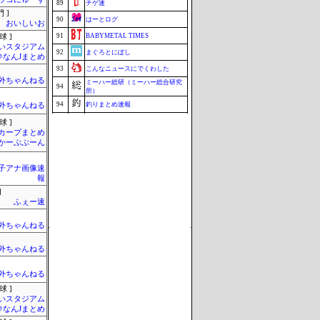
89
チゲ速
 ]
90
はーとログ
おいしいお
91
BABYMETAL TIMES
球 ]
いスタジアム
92
まぐろとにぼし
＠なんJまとめ
93
こんなニュースにでくわした
外ちゃんねる
ミーハー総研（ミーハー総合研究
94
所）
94
釣りまとめ速報
外ちゃんねる
96
マラソン速報
球 ]
カープまとめ
97
ねこのあまやどり
| かーぷぶーん
映画.net -ネタバレ|感想|評判 2chま
97
とめブログ-
女子アナ画像速
99
ブラウザゲーム速報
報
100
究極のまとめ.com
]
ふぇー速
Update 08/09 22:38
外ちゃんねる
外ちゃんねる
外ちゃんねる
球 ]
いスタジアム
＠なんJまとめ