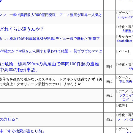
ｗ
[ ゲーム ]
ン、一瞬で興行収入2000億円突破…アニメ漫画が世界一人気と
mutyun
[ 特化・専門
どれくらい違うんや？
汎用型
[ サッカー 
…」横浜FMの16歳超逸材が開幕Jデビュー戦で魅せた“衝撃プ
footbal
56確のかぐや様をぶん回すも吸われて絶望 ← 初ヴヴヴのママは
[ Vtube ]
は危険…標高599ｍの高尾山で年間100件超の遭難
[ 特化・専門
画:1
登
中高年の転倒事故」
[ ゲーム ]
型落ちを改めて引かないとスキルカードスキンが獲得できず（偶
画:2
本田未央
に大炎上！クオリアーツ最新作のホロドリやろうや
[ アニメ・漫
画:2
ラブライ
ログ 
[ 教養 ]
[ 特化・専門
の許せる？
画:2
ラーメン速
[ ゲーム ]
中「すぐ検索が当たり前」