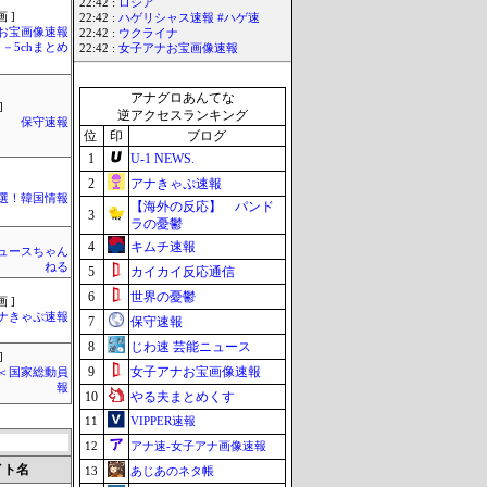
22:42 :
ロシア
 ]
22:42 :
ハゲリシャス速報 #ハゲ速
お宝画像速報
22:42 :
ウクライナ
－5chまとめ
22:42 :
女子アナお宝画像速報
アナグロあんてな
]
逆アクセスランキング
保守速報
位
印
ブログ
1
U-1 NEWS.
2
アナきゃぷ速報
選！韓国情報
【海外の反応】 パンド
3
ラの憂鬱
4
キムチ速報
ュースちゃん
ねる
5
カイカイ反応通信
6
世界の憂鬱
 ]
ナきゃぷ速報
7
保守速報
8
じわ速 芸能ニュース
]
9
女子アナお宝画像速報
´)＜国家総動員
報
10
やる夫まとめくす
11
VIPPER速報
12
アナ速‐女子アナ画像速報
イト名
13
あじあのネタ帳