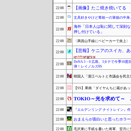
【画像】たこ焼き焼いてる
22:00
22:00
文具好きやけど青統一の筆箱の中身
海外「日本人は恥に関して深刻な
22:00
押し付けている」
22:00
〈満員山手線にベビーカーで炎上〉
【悲報】ケニアのスイカ、あ
22:00
DeNA 3－0 広島、3タテで今季1
22:00
弾！レイノルズ8S
22:00
韓国人「漢江ベルトと市議会を民主
22:00
【SS】果南「ダイヤんちに蔵があっ
TOKIO～光を求めて～
22:00
22:00
『エルデンリング ナイトレイン』
おまえらが面白いと思ったホラー
22:00
22:00
毛沢東に手紙を書いた将軍、翌月に