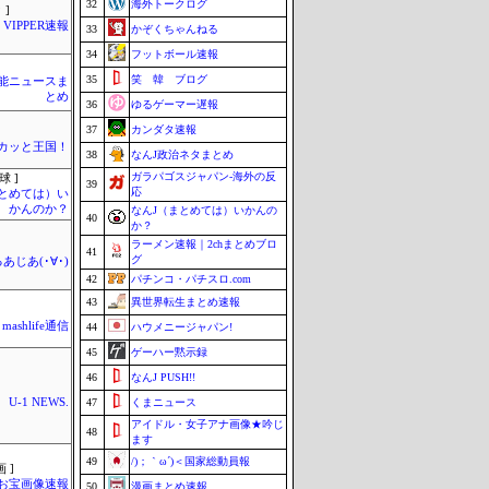
32
海外トークログ
 ]
VIPPER速報
33
かぞくちゃんねる
34
フットボール速報
35
笑 韓 ブログ
芸能ニュースま
とめ
36
ゆるゲーマー遅報
37
カンダタ速報
カッと王国！
38
なんJ政治ネタまとめ
ガラパゴスジャパン-海外の反
球 ]
39
応
まとめては）い
かんのか？
なんJ（まとめては）いかんの
40
か？
ラーメン速報｜2chまとめブロ
41
グ
あじあ(･∀･)
42
パチンコ・パチスロ.com
43
異世界転生まとめ速報
mashlife通信
44
ハウメニージャパン!
45
ゲーハー黙示録
46
なんJ PUSH!!
U-1 NEWS.
47
くまニュース
アイドル・女子アナ画像★吟じ
48
ます
49
/)；｀ω´)＜国家総動員報
 ]
お宝画像速報
50
漫画まとめ速報