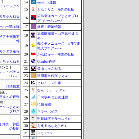
 ]
14
mashlife通信
Jミュージアム
15
どんぐりこ - 海外の反応
広島東洋カープまとめブロ
てちゃんねる
16
グ | かーぷぶーん
ーハー黙示録
17
厳選！韓国情報
坂道情報通～乃木坂46まと
18
女子アナ画像速
め～
報
働くモノニュース : 人生VIP
19
職人ブログwww
カンダタ速報
20
かんにゅー - 韓国の反応
21
Glauber通信
くちゃんねる
チンコ ]
22
登山ちゃんねる
ンコ・パチス
23
汎用型自作PCまとめ
ロ.com
24
ヒロイモノ中毒
F1情報通
25
なんJミュージアム
画 ]
画まとめ速報
26
日向坂46まとめ速報
球 ]
27
F1情報通
ークスまとめ
ブログ
28
ネラーボイス
29
明日は何を食べようか
]
鬱 海外・韓国
30
もえるあじあ(･∀･)
の反応
31
ぷそファン