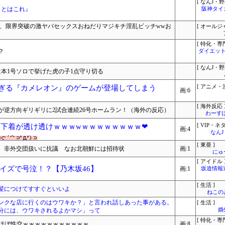
[ なんJ・野
ことはこれ』
阪神タイ
変、限界突破の激ヤバセックスおねだりマジキチ淫乱ビッチwwお
[ オールジ
[ 特化・専門
？
ダイエット
[ なんJ・野
本1号ソロで挙げた虎の子1点守り切る
ロすぎる『カメレオン』のゲームが登場してしまう
[ アニメ・漫
画:6
[ 海外反応 
が逆方向ギリギリに2試合連続26号ホームラン！（海外の反応）
わーす
、下着が透け透けｗｗｗwｗｗｗｗｗｗｗｗ❤
[ VIP・ネタ
画:4
なん
[ 東亜 ]
、非外交団扱いに抗議 なお北朝鮮には招待状
画:1
にゅ
[ アイドル 
イズで号泣！？【乃木坂46】
画:1
坂道情報
[ 生活 ]
髪につけてすすぐといいよ
ねこ
ンクな店に行くのはウワキか？」と言われ話しあった事がある。
[ 生活 ]
分には、ウワキされるよかマシ」って
婚
[ 特化・専門
、ほぼ性交ｗｗｗｗｗｗｗｗｗｗｗ
画:8