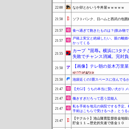
22:00
なか卯とかいう牛丼屋ｗｗｗｗｗ
21:58
ソフトバンク、日ハムと西武の包囲網
21:57
食べ過ぎて飽きたものは？(飲み物で
戸籍上実父と絶縁したい。親の離婚
21:57
かってくる
カープ〝屈辱〟横浜に3タテ
21:55
失敗でチャンス消滅。完封負けで
【画像】テレ朝の並木万里菜
21:50
21:50
池袋近くの1畳スペースに住んでる
21:47
【犬GJ】うちの本当に賢い犬がトメ
21:47
働きすぎだろって思う芸能人
私を手術を地元の病院でする予定。
21:47
手術はこちらで受けるべき」とうる
【ヤクルト】池山隆寛監督借金地獄
21:47
貯金１１→歴史的失速で借金１０