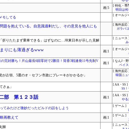
ゆる
[ 特化・専門
画:5
明日は何
[ オールジ
メモしてる
[ 海外反応 
問題を抱えている。自意識過剰だし、その意見を他人にも
ガラパゴ
[ ニュース 
「折りたたまず乗車できる」はずなのに…JR東日本が示した見解
み
まりにも薄過ぎるwww
[ オールジ
画:1
0度目の完封勝ち！片山最長6回零封で2勝目！筒香3戦連発11号先制V
[ なんJ・野
画:1
ベイス
[ 海外反応 
党が占領、5選のオ・セフン市政にブレーキがかかるか」
韓国ニュ
[ AA・SS ]
てさぁ」
SS
[ AA・SS ]
 二部 第１２３話
画:1
やる
[ ゲーム ]
作ってみたけど微妙だったビルドの話をしよう
[ ゲーム ]
映画教えて
画:1
[ ニュース 
失脚
ネト