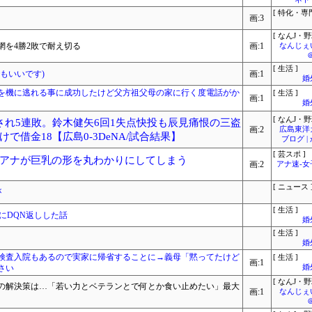
[ 特化・専門
画:3
[ なんJ・野
を4勝2敗で耐え切る
画:1
なんじぇ
[ 生活 ]
もいいです)
画:1
婚
を機に逃れる事に成功したけど父方祖父母の家に行く度電話がか
[ 生活 ]
画:1
婚
[ なんJ・野
され5連敗。鈴木健矢6回1失点快投も辰見痛恨の三盗
画:2
広島東洋
借金18【広島0-3DeNA/試合結果】
ブログ 
[ 芸スポ ]
アナが巨乳の形を丸わかりにしてしまう
画:2
アナ速‐
[ ニュース 
が
[ 生活 ]
にDQN返しした話
婚
[ 生活 ]
婚
検査入院もあるので実家に帰省することに→義母「黙ってたけど
[ 生活 ]
画:1
さい
婚
[ なんJ・野
の解決策は…「若い力とベテランとで何とか食い止めたい」最大
画:1
なんじぇ