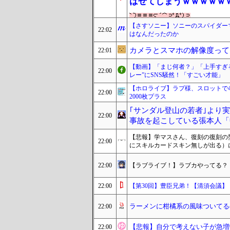
ばせてしまうｗｗｗｗｗ
【さすソニー】ソニーのスパイダーマ
22:02
はなんだったのか
カメラとスマホの解像度って
22:01
【動画】「まじ何者？」「上手すぎる
22:00
レー”にSNS騒然！「すごい才能」
【ホロライブ】ラプ様、スロットで4
22:00
2000枚プラス
｢サンダル登山の若者｣より実
22:00
事故を起こしている張本人「
【悲報】学マスさん、復刻の復刻の
22:00
にスキルカードスキン無しが出る）
22:00
【ラブライブ！】ラブカやってる？
22:00
【第30回】豊臣兄弟！【清須会議】
ラーメンに柑橘系の風味ついてる
22:00
【悲報】自分で考えない子が急増
22:00