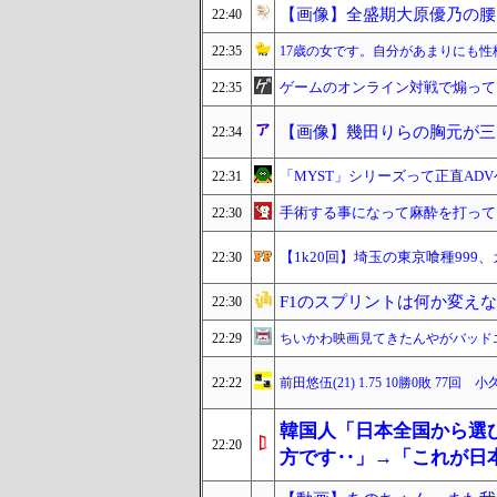
【画像】全盛期大原優乃の腰
22:40
22:35
17歳の女です。自分があまりにも
ゲームのオンライン対戦で煽って
22:35
【画像】幾田りらの胸元が三
22:34
「MYST」シリーズって正直AD
22:31
手術する事になって麻酔を打っても
22:30
【1k20回】埼玉の東京喰種999
22:30
F1のスプリントは何か変え
22:30
22:29
ちいかわ映画見てきたんやがバッド
22:22
前田悠伍(21) 1.75 10勝0敗 
韓国人「日本全国から選
22:20
方です‥」→「これが日