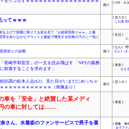
々をシコらすｗｗｗｗｗｗｗｗｗｗｗｗｗｗｗｗｗ
[ VIP・ネタ
画:1
[ 芸スポ ]
乳ってｗｗｗ
じわ速 
裾を上げて慎重に降りてる姿を見て「お姫様気取りｗｗ」と爆
[ 生活 ]
背景を知りながらマウントと嫉妬で嘲笑する性根の汚さに一気に
ス
[ なんJ・野
底骨折との診断
画:3
なんJ（
「長崎平和宣言」の一文を読み飛ばす 「NPTの義務
[ 東亜 ]
に前進することを求めます」
もえる
絶好調の松本人志(62)、見た目がいまだにめっちゃ
[ 芸スポ ]
画:6
ｗｗｗｗｗｗｗｗｗｗｗｗ（画像あり）
の車を「安全」と絶賛した某メディ
[ 東亜 ]
円の車に対しては……
環奈さん、水着姿のファンサービスで男子を喜
[ 画像・動画
女子アナ