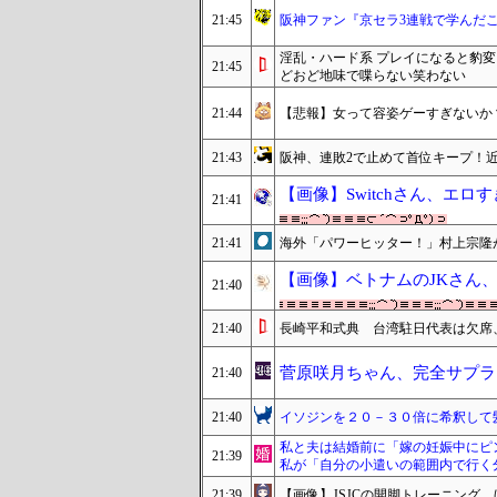
21:45
阪神ファン『京セラ3連戦で学んだ
淫乱・ハード系 プレイになると豹
21:45
どおど地味で喋らない笑わない
21:44
【悲報】女って容姿ゲーすぎないか
21:43
阪神、連敗2で止めて首位キープ！近
【画像】Switchさん、エ
21:41
21:41
海外「パワーヒッター！」村上宗隆
【画像】ベトナムのJKさん
21:40
21:40
長崎平和式典 台湾駐日代表は欠席
菅原咲月ちゃん、完全サプラ
21:40
21:40
イソジンを２０－３０倍に希釈して
私と夫は結婚前に「嫁の妊娠中にピ
21:39
私が「自分の小遣いの範囲内で行く
21:39
【画像】JSJCの開脚トレーニング