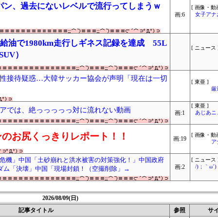
パン、過去にないレベルで流行ってしまうｗ
[ 画像・動画
画:6
女子アナ
無給油で1980km走行しギネス記録を達成 55L
[ ニュース 
SUV）
性接待疑惑…大韓サッカー協会が声明「現在は一切
[ 東亜 ]
厳
[ 東亜 ]
アでは、絶っっっっっ対に流れない動画
画:1
あじあニ
ンのお尻くっきりレポート！！
[ 画像・動画
画:19
ア
危機」中国「土砂崩れと洪水被害の対策強化！」中国政府
[ ニュース 
画:2
/)；｀ω
国ダム「決壊」中国「現場封鎖！（空撮削除」→
2026/08/09(日)
記事タイトル
参照
サ