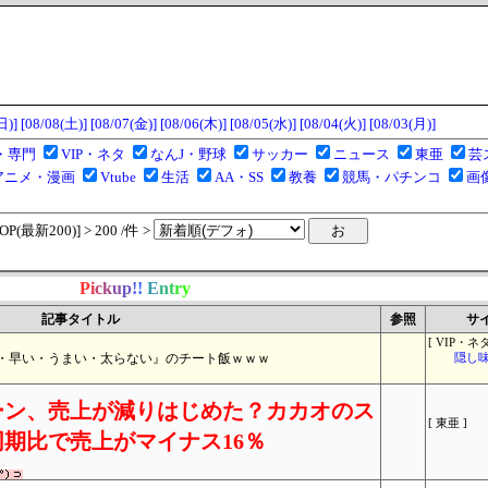
日)]
[08/08(土)]
[08/07(金)]
[08/06(木)]
[08/05(水)]
[08/04(火)]
[08/03(月)]
・専門
VIP・ネタ
なんJ・野球
サッカー
ニュース
東亜
芸
アニメ・漫画
Vtube
生活
AA・SS
教養
競馬・パチンコ
画
(最新200)] > 200 /件 >
P
i
c
k
u
p
!
!
E
n
t
r
y
記事タイトル
参照
サ
[ VIP・ネタ
・早い・うまい・太らない』のチート飯ｗｗｗ
隠し味
ーン、売上が減りはじめた？カカオのス
[ 東亜 ]
期比で売上がマイナス16％