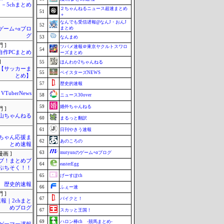
－5chまとめ
２ちゃんねるニュース超速まとめ
51
＋
なんでも受信遅報@なんJ・おんJ
52
まとめ
のゲーム+αブロ
グ
53
なんまめ
 ]
ツバメ速報＠東京ヤクルトスワロ
54
自作PCまとめ
ーズまとめ
]
55
ほんわか2ちゃんねる
lnet【サッカーま
55
ベイスターズNEWS
とめ】
57
歴史的速報
VTuberNews
58
ニュース30over
59
婚外ちゃんねる
 ]
山ちゃんねる
60
まるっと翻訳
61
日刊やきう速報
ちゃん応援ま
62
あのころの
とめ速報
63
mutyunのゲーム+αブログ
画 ]
ブ！まとめブ
64
easterEgg
ぷちそく！！
65
げーすぽch
歴史的速報
66
ふぇー速
 ]
67
バイクと！
報｜2chまと
めブログ
67
スカッと王国！
69
ハロン棒ch -競馬まとめ-