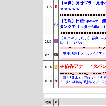
【画像】見せブラ・見せ
11:05
ｗｗｗｗｗ
【朗報】日産e-power、
19:07
タンクでリッター36km（
【今はやってない】審判への
23:43
発生していない」
【熊本地震】オールドメディ
08:07
林佑香アナ ピタパ
08:00
中国「大洪水！」三峡ダム「決壊
05:28
「三峡ﾀﾞﾑ周辺を重点強化」中
時刻
直