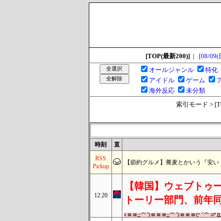
[TOP(最新200)]
|
[08/09(
オールジャンル
特化
アイドル
ゲーム
海外反応
未分類
索引モード > [TOP
時刻
直
RSS
【節約グルメ】蕎麦とかいう『安い
Pickup
【韓国】ウェブトゥ
12:20
トーリー部門、前年同