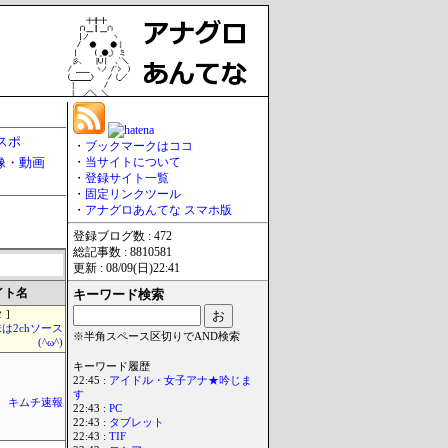
スポ
・
ブックマークはココ
像・動画
・
当サイトについて
・
登録サイト一覧
・
固定リンクツール
・
アナグロあんてな スマホ版
登録ブログ数 : 472
総記事数 : 8810581
更新 : 08/09(日)22:41
イト名
キーワード検索
 ]
は2chソース
※半角スペース区切りでAND検索
(^ω^)
キーワード履歴
22:45 :
アイドル・女子アナ★吟じま
す
キムチ速報
22:43 :
PC
22:43 :
タブレット
22:43 :
TIF