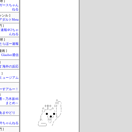
球 ]
ガースちゃん
ねる
ャンル ]
アダルトMeta
 ]
速報＠2ちゃ
んねる
球 ]
とらほー速報
画 ]
Glauber通信
]
ぽ 海外の反応
 ]
Jミュージアム
ーすアルー！
]
通～乃木坂46
まとめ～
のあまやどり
外ちゃんねる
 ]