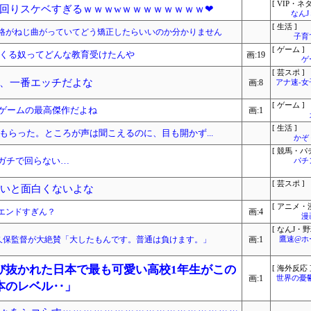
[ VIP・ネタ
回りスケベすぎるｗｗｗwｗｗｗｗｗｗｗｗ❤
なん
[ 生活 ]
性格がねじ曲がっていてどう矯正したらいいのか分かりません
子育
[ ゲーム ]
くる奴ってどんな教育受けたんや
画:19
ゲ
[ 芸スポ ]
、一番エッチだよな
画:8
アナ速‐
[ ゲーム ]
Vゲームの最高傑作だよね
画:1
[ 生活 ]
らった。ところが声は聞こえるのに、目も開かず...
かぞ
[ 競馬・パ
、ガチで回らない…
パチ
[ 芸スポ ]
ないと面白くないよな
[ アニメ・漫
エンドすぎん？
画:4
漫
[ なんJ・野
77回 小久保監督が大絶賛「大したもんです。普通は負けます。」
画:1
鷹速@ホ
び抜かれた日本で最も可愛い高校1年生がこの
[ 海外反応 
画:1
世界の憂
本のレベル‥」