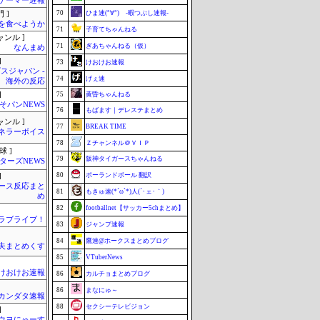
ゲーマー遅報
70
ひま速(°∀°) -暇つぶし速報-
 ]
を食べようか
71
子育てちゃんねる
ャンル ]
71
ぎあちゃんねる（仮）
なんまめ
]
73
けおけお速報
スジャパン -
74
げぇ速
海外の反応
]
75
黄昏ちゃんねる
そパンNEWS
76
もばます｜デレステまとめ
ャンル ]
77
BREAK TIME
ネラーボイス
78
Ｚチャンネル＠ＶＩＰ
球 ]
79
阪神タイガースちゃんねる
ターズNEWS
80
ポーランドボール 翻訳
]
ース反応まと
81
もきゅ速(*´ω`*)人(´･ェ･｀)
め
82
footballnet【サッカー5chまとめ】
！ラブライブ！
83
ジャンプ速報
84
鷹速@ホークスまとめブログ
夫まとめくす
85
VTuberNews
けおけお速報
86
カルチョまとめブログ
86
まなにゅ～
カンダタ速報
88
セクシーテレビジョン
]
ウヨにゅーす