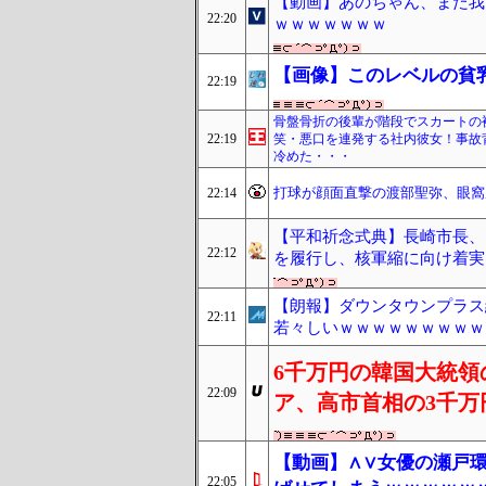
【動画】あのちゃん、また我
22:20
ｗｗｗｗｗｗｗ
【画像】このレベルの貧
22:19
骨盤骨折の後輩が階段でスカートの
22:19
笑・悪口を連発する社内彼女！事故
冷めた・・・
打球が顔面直撃の渡部聖弥、眼窩
22:14
【平和祈念式典】長崎市長、
22:12
を履行し、核軍縮に向け着実
【朗報】ダウンタウンプラス
22:11
若々しいｗｗｗｗｗｗｗｗｗ
6千万円の韓国大統領
22:09
ア、高市首相の3千万
【動画】∧∨女優の瀬戸
22:05