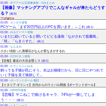
01:05
-
女子アナお宝画像速報－5chまとめ
【画像】マッチングアプリでこんなギャルが来たらどうす
る？
(画:8)
01:05
-
カンダタ速報
PCゲーム「まず20万円以上のPCを買います」←これ
(画:1)
01:00
-
ゆるゲーマー遅報
いまだに続いていると聞いてビビる漫画「ながされて藍蘭島」
「咲」「らき☆すた」
(画:1)
01:00
-
なんまめ
小さい頃拾った黒曜石がなんか変なきがするわ
01:00
-
日刊やきう速報
【悲報】最近の大谷走塁ミス
(画:5)
01:00
-
かぞくちゃんねる
飼ってる子猫が氏にそう。夫はお猫様だから、日に日にやつれて
いく子猫を見て狼狽して...
01:00
-
ポーランドボール 翻訳
【イタリア-ギリシャ】古代からのライバル関係【ポーランドボール】
01:00
-
VIPPER速報
【悲報】ヤニねこで抜けるキャラ、74%が一致してしま
う・・・
(画:2)
01:00
-
くまニュース