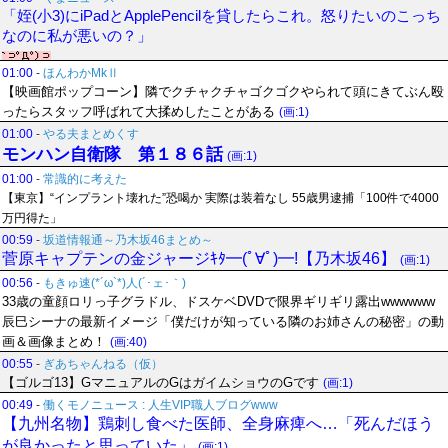
「姪(小3)にiPadとApplePencilを貸したらこれ。怒りたいのこっち
なのに私が悪いの？」
01:00
-
ほんわかMkⅡ
【映画館ポップコーン】隣でクチャクチャゴクゴクやられて頭にきてぶん殴
ったらスタッフ呼ばれて大揉めしたことがある
(画:1)
01:00
-
やる夫まとめくす
モンハン自衛隊 第１８６話
(画:1)
01:00
-
常識的に考えた
【東京】“インプラント壊れた”恐喝か 実際は装着なし 55歳男逮捕「100件で4000
万円得た」
00:59
-
坂道情報通～乃木坂46まとめ～
菅原キャプテンの金ジャージｷﾀ━(ﾟ∀ﾟ)━!【乃木坂46】
(画:1)
00:56
-
もきゅ速(*´ω`*)人(´･ェ･｀)
33歳の童顔ロリっ子グラドル、ドスケベDVDで限界ギリギリ露出wwwwww
辰巳シーナの最新イメージ「僕だけが知っている隣のお姉さんの秘密」の動
画＆画像まとめ！
(画:40)
00:55
-
ぎあちゃんねる（仮）
【ゴルゴ13】GマニュアルのGはガイムショウのGです
(画:1)
00:49
-
働くモノニュース : 人生VIP職人ブログwww
【九州名物】鶏刺し食べた医師、全身麻痺へ…「死んだほう
が良かったと思っていた」
(画:1)