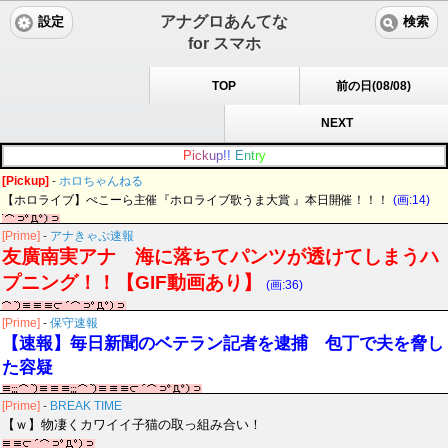
アナグロあんてな
設定
検索
for スマホ
TOP
前の日(08/08)
NEXT
P
i
c
k
u
p
!
!
E
n
t
r
y
[Pickup]
-
ホロちゃんねる
【ホロライブ】ぺこーら主催『ホロライブ歌うま大賞 』本日開催！！！
(画:14)
[Prime]
-
アナきゃぷ速報
友廣南実アナ 海に落ちてパンツが透けてしまうハ
プニング！！【GIF動画あり】
(画:36)
[Prime]
-
保守速報
【速報】毎日新聞のベテラン記者を逮捕 包丁で夫を脅し
た容疑
[Prime]
-
BREAK TIME
【ｗ】物凄くカワイイ子猫の取っ組み合い！