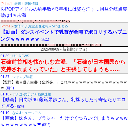
[Prime]
-
厳選！韓国情報
K-POPアイドルの約半数が3年後には姿を消す…損益分岐点突
破は4％未満
[Prime]
-
女子アナお宝画像速報－5chまとめ
【動画】ダンスイベントで乳首が全開でポロリするハプニ
ングｗｗｗｗｗｗ
(画:1)
2026/08/09 - 新着順(デフォ)
01:39
-
U-1 NEWS.
石破前首相を懐かしむ左派、「石破が日本国民から
支持されまくっていた」と主張してしまうも……
01:37
-
ジャンプ速報
【驚愕】幽☆遊☆白書（全19巻）←これｗｗｗｗｗｗｗｗｗｗｗｗｗｗｗｗ
ｗ
(画:1)
01:18
-
アナ速‐女子アナ画像速報
【動画】日向坂46 藤嶌果歩さん、乳揺らしたり寄せたりエロ
すぎる
(画:4)
01:10
-
なんJミュージアム
【画像】妹さん、ブラジャーだけでくつろいでしまうｗｗｗw
ｗｗｗｗｗｗｗｗ❤
(画:2)