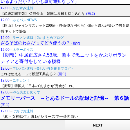
いるようだが？しかも事前通知なし？」
12:00
-
かたすみ速報
【産経新聞主張】 佐渡金山 韓国は反日を持ち込むな
(画:2)
12:00
-
みそパンNEWS
【岡山】シャインマスカット200房（時価40万円相当）畑から盗んだ疑いで男を逮
捕 ネットで販売
12:00
-
ラーメン速報｜2chまとめブログ
ざるそばのわさびってどう使うの？
(画:2)
12:00
-
ネラーボイス
【朗報】中居正広さん53歳、熊本で黒ニットをかぶりボラン
ティアと寄付をしている模様
12:00
-
プレバン速報 ~楽しい時を創るブログ~
これは使える…って模型工具ある？
(画:1)
12:00
-
ニチカン！
【衝撃】韓国人「日本の“おまかせ”定食がこれ」
12:00
-
やる夫まとめくす
メモリーバース ～とあるドールの記録と記憶～ 第６話
(画:1)
12:00
-
けおけお速報
『真・女神転生』真1がシリーズで一番面白い
NEXT