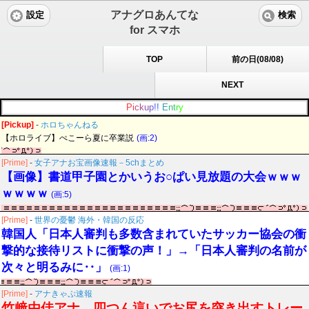
アナグロあんてな
設定
検索
for スマホ
TOP
前の日(08/08)
NEXT
P
i
c
k
u
p
!
!
E
n
t
r
y
[Pickup]
-
ホロちゃんねる
【ホロライブ】ぺこーら夏に卒業説
(画:2)
[Prime]
-
女子アナお宝画像速報－5chまとめ
【画像】書道甲子園とかいうお○ぱい見放題の大会ｗｗｗ
ｗｗｗｗ
(画:5)
[Prime]
-
世界の憂鬱 海外・韓国の反応
韓国人「日本人審判も多数含まれていたサッカー協会の衝
撃的な接待リストに衝撃の声！」→「日本人審判の名前が
次々と明るみに‥」
(画:1)
[Prime]
-
アナきゃぷ速報
竹﨑由佳アナ 四つん這いでお尻を突き出すトレー