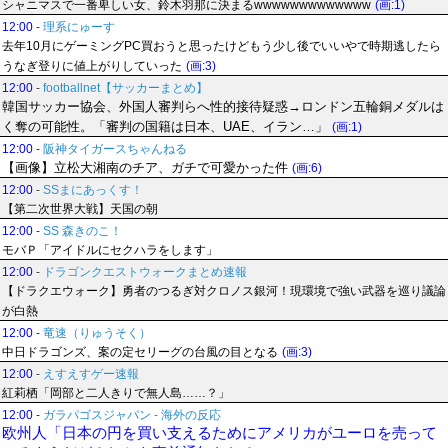
シャニマスで一番卑しい女、鈴木羽那に決まるwwwwwwwwwwwww
(画:1)
12:00
-
理系にゅーす
去年10月にゲーミングPC買おうと思ったけどもう少し後でいいやで時期逃したら
うなぎ登りに値上がりしていった
(画:3)
12:00
-
footballnet【サッカーまとめ】
韓国サッカー協会、外国人審判らへ性的接待疑惑→ロンドン五輪銅メダルは
く奪の可能性。「審判の国籍は日本、UAE、イラン…」
(画:1)
12:00
-
阪神タイガースちゃんねる
【画像】立松大湘南のチア、ガチで可愛かった件
(画:6)
12:00
-
SSまにあっくす！
【第二次世界大戦】天国の朝
12:00
-
SS 森きのこ！
モバＰ「アイドルにセクハラをします」
12:00
-
ドラゴンクエストウォークまとめ速報
【ドラクエウォーク】勇者のつるぎ対クロノス銀河！現環境で強い武器を巡り議論
が白熱
12:00
-
竜速（りゅうそく）
中日ドラゴンズ、案の定セリーグの台風の目となる
(画:3)
12:00
-
えすえすゲー速報
紅莉栖「岡部と二人きりで無人島……？」
12:00
-
ガラパゴスジャパン - 海外の反応
欧州人「日本の円を買い支えるためにアメリカがユーロを売って