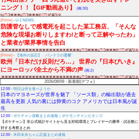
ニング！！【GIF動画あり】
(画:30)
[Prime]
-
U-1 NEWS.
防護管なしで感電死を起こした某工務店、「そんな
危険な現場お断りしますわ!と断って正解やったわ」
と業者が業界事情を告白
[Prime]
-
【海外の反応】 パンドラの憂鬱
欧州「日本だけ反則だろ…」 世界の『日本びいき』
にヨーロッパ全土から不満の声
(画:2)
2026/08/09 - 新着順(デフォ)
12:00
-
明日は何を食べようか
日本のマヨネーズが世界を魅了 「ソース類」の輸出額が過去
最高を更新 人気の裏には卵黄のコク アメリカでは日本風が誕
生
12:00
-
ポケチャン攻略まとめ速報｜ポケモンチャンピオンズ
【ポケチャン】非公式統計サイトから見る対戦環境とプレイヤーの勝率・試合数に
対する考察まとめ
12:00
-
本田未央ちゃん応援まとめ速報