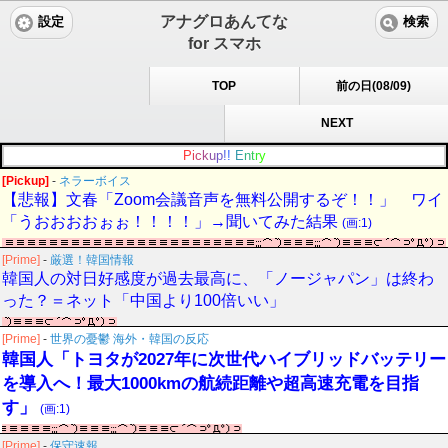
アナグロあんてな
設定
検索
for スマホ
TOP
前の日(08/09)
NEXT
P
i
c
k
u
p
!
!
E
n
t
r
y
[Pickup]
-
ネラーボイス
【悲報】文春「Zoom会議音声を無料公開するぞ！！」 ワイ
「うおおおおぉぉ！！！！」→聞いてみた結果
(画:1)
[Prime]
-
厳選！韓国情報
韓国人の対日好感度が過去最高に、「ノージャパン」は終わ
った？＝ネット「中国より100倍いい」
[Prime]
-
世界の憂鬱 海外・韓国の反応
韓国人「トヨタが2027年に次世代ハイブリッドバッテリー
を導入へ！最大1000kmの航続距離や超高速充電を目指
す」
(画:1)
[Prime]
-
保守速報