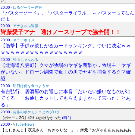
い」
20:00
-
ゆるゲーマー遅報
「バスターソード」、「バスターライフル」 ← バスターってなん
だよ
20:00
-
アナきゃぷ速報
皆藤愛子アナ 透けノースリーブで脇全開！！
20:00
-
ネラーボイス
【衝撃】子供が欲しがるカードランキング、ついに決定ｗｗ
ｗｗｗｗｗｗｗｗｗｗｗｗｗｗｗｗｗ
20:00
-
登山ちゃんねる
【北海道八雲町】クマが牧場のヤギを襲撃か…牧場主「ヤギ
がいない」ドローン調査で近くの川でヤギを捕食するクマ確
認
20:00
-
明日は何を食べようか
有吉弘行、居酒屋のお通しに本音「だいたい嫌いなものが出
てくる」「お通しカットしてもらえますかって言ったことあ
る」
20:00
-
徒歩のポケモンまとめブログ
【ポケモンGO】42キロ歩けなかった
(画:1)
20:00
-
VTuberNews
【にじさんじ】夜見さん「おぎゃりな！」→ 舞元「おぎゃあああああああ