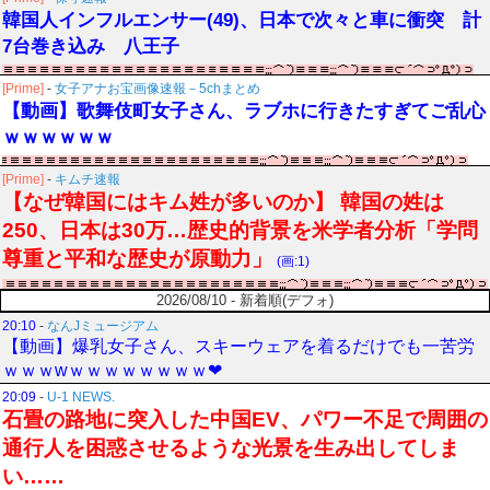
韓国人インフルエンサー(49)、日本で次々と車に衝突 計
7台巻き込み 八王子
[Prime]
-
女子アナお宝画像速報－5chまとめ
【動画】歌舞伎町女子さん、ラブホに行きたすぎてご乱心
ｗｗｗｗｗｗ
[Prime]
-
キムチ速報
【なぜ韓国にはキム姓が多いのか】 韓国の姓は
250、日本は30万…歴史的背景を米学者分析「学問
尊重と平和な歴史が原動力」
(画:1)
2026/08/10 - 新着順(デフォ)
20:10
-
なんJミュージアム
【動画】爆乳女子さん、スキーウェアを着るだけでも一苦労
ｗｗｗwｗｗｗｗｗｗｗｗ❤
20:09
-
U-1 NEWS.
石畳の路地に突入した中国EV、パワー不足で周囲の
通行人を困惑させるような光景を生み出してしま
い……