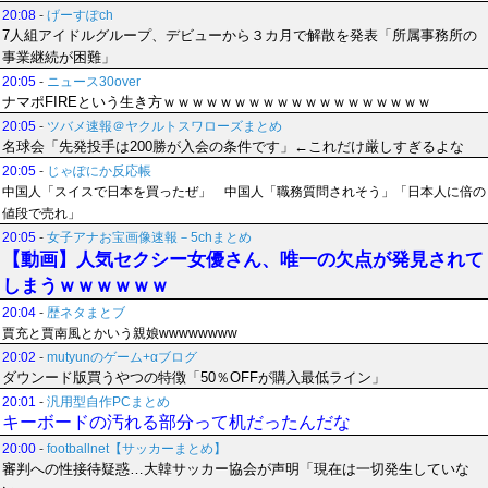
20:08
-
げーすぽch
7人組アイドルグループ、デビューから３カ月で解散を発表「所属事務所の
事業継続が困難」
20:05
-
ニュース30over
ナマポFIREという生き方ｗｗｗｗｗｗｗｗｗｗｗｗｗｗｗｗｗｗｗ
20:05
-
ツバメ速報＠ヤクルトスワローズまとめ
名球会「先発投手は200勝が入会の条件です」←これだけ厳しすぎるよな
20:05
-
じゃぽにか反応帳
中国人「スイスで日本を買ったぜ」 中国人「職務質問されそう」「日本人に倍の
値段で売れ」
20:05
-
女子アナお宝画像速報－5chまとめ
【動画】人気セクシー女優さん、唯一の欠点が発見されて
しまうｗｗｗｗｗｗ
20:04
-
歴ネタまとブ
賈充と賈南風とかいう親娘wwwwwwww
20:02
-
mutyunのゲーム+αブログ
ダウンード版買うやつの特徴「50％OFFが購入最低ライン」
20:01
-
汎用型自作PCまとめ
キーボードの汚れる部分って机だったんだな
20:00
-
footballnet【サッカーまとめ】
審判への性接待疑惑…大韓サッカー協会が声明「現在は一切発生していな