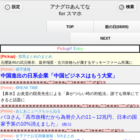
アナグロあんてな
設定
検索
for スマホ
TOP
前の日(08/09)
NEXT
P
i
c
k
u
p
!
!
E
n
t
r
y
[Pickup]
-
競馬まとめのまとめ
元櫻坂46の武元唯衣、坂井瑠星・古川奈穂らが属するザッキーファーム所属に
[Prime]
-
保守速報
中国進出の日系企業「中国ビジネスはもう大変」
[Prime]
-
BREAK TIME
【鼻水】お灸堂の院長先生による「鼻がつらい時の対処法」誰でも簡単にで
きると話題に
[Prime]
-
あじあニュースちゃんねる
パヨさん「高市政権だから為替介入の11～12兆円、日本の国
家予算の10%消えました」
(画:1)
[Prime]
-
女子アナお宝画像速報－5chまとめ