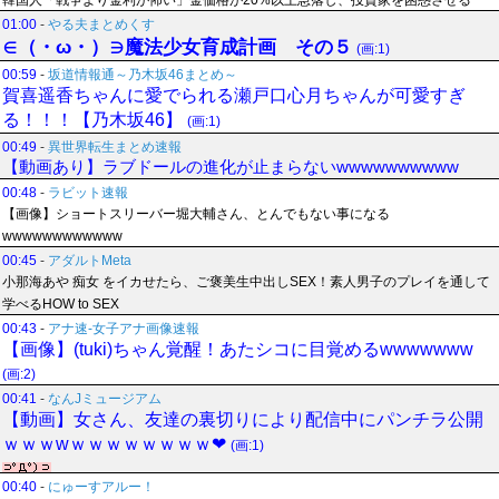
韓国人「戦争より金利が怖い」金価格が20%以上急落し、投資家を困惑させる
01:00
-
やる夫まとめくす
∈（・ω・）∋魔法少女育成計画 その５
(画:1)
00:59
-
坂道情報通～乃木坂46まとめ～
賀喜遥香ちゃんに愛でられる瀬戸口心月ちゃんが可愛すぎ
る！！！【乃木坂46】
(画:1)
00:49
-
異世界転生まとめ速報
【動画あり】ラブドールの進化が止まらないwwwwwwwwww
00:48
-
ラビット速報
【画像】ショートスリーバー堀大輔さん、とんでもない事になる
wwwwwwwwwwww
00:45
-
アダルトMeta
小那海あや 痴女 をイカせたら、ご褒美生中出しSEX！素人男子のプレイを通して
学べるHOW to SEX
00:43
-
アナ速‐女子アナ画像速報
【画像】(tuki)ちゃん覚醒！あたシコに目覚めるwwwwwww
(画:2)
00:41
-
なんJミュージアム
【動画】女さん、友達の裏切りにより配信中にパンチラ公開
ｗｗｗwｗｗｗｗｗｗｗｗ❤
(画:1)
00:40
-
にゅーすアルー！