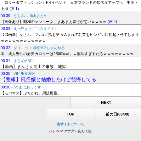
「ロリータファッション」PRイベント 日本ブランドの知名度アップへ 中国・
上海
(画:1)
00:39
-
うしみつ-5chまとめ-
【画像あり】昭和のヤンキー女、まあまあ素行が悪いｗｗｗｗ
(画:4)
00:33
-
えっ!?またここのサイト?
【ｼｺ画像】女さん、マ○コに指を突っ込まれて乳首をビンビンに勃起させてしまう
ｗｗｗｗｗｗｗｗｗｗｗｗ
00:32
-
ダイエット速報＠2ちゃんねる
国「成人男性の必要カロリーは2500kcal」←無理すぎるだろｗｗｗｗｗｗｗｗ
00:31
-
まとめABC
【動画】まんさん同士の事故、地獄
00:30
-
VIPPER速報
【悲報】風俗嬢と結婚したけど後悔してる
00:30
-
SSまにあっくす！
【モバマス】ぷちかれ、用法用量。
NEXT
TOP
前の日(08/09)
当サイトについて
(C) 2012 アナグロあんてな