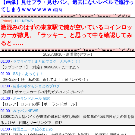
【画像】見せブラ・見せパン、過去にないレベルで流行っ
てしまうｗｗｗｗｗｗ
(画:6)
[Prime]
-
U-1 NEWS.
激混みのはずの東京駅で鍵が空いているコインロッ
カーが散見、「ラッキー」と思って中を確認してみ
ると……
2026/08/10 - 新着順(デフォ)
01:00
-
ラブライブ！まとめブログ ぷちそく！！
【ラブライブ！】（推定）90/90/90←だーれだ？
01:00
-
SSまにあっくす！
【咲-Saki-】咲「私の体、返してよ！」泉「いやや！」
01:00
-
徒歩のポケモンまとめブログ
【動画】ポケモンカードの行列ガチのマジでレベチ
01:00
-
ポーランドボール 翻訳
【ロシア】ロシアの夢【ポーランドボール】
01:00
-
みそパンNEWS
1300CCの大型バイクが道路の縁石に衝突し転倒 愛知県の45歳男性が足の骨を折
る大けが 仲間とツーリング中 長野
01:00
-
韓国ニュース反応まとめ