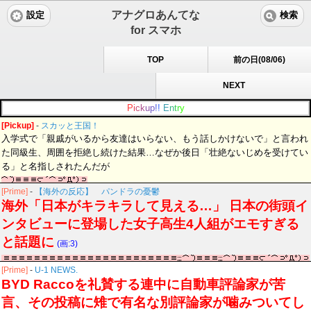
アナグロあんてな
設定
検索
for スマホ
TOP
前の日(08/06)
NEXT
P
i
c
k
u
p
!
!
E
n
t
r
y
[Pickup]
-
スカッと王国！
入学式で「親戚がいるから友達はいらない、もう話しかけないで」と言われ
た同級生、周囲を拒絶し続けた結果…なぜか後日「壮絶ないじめを受けてい
る」と名指しされたんだが
[Prime]
-
【海外の反応】 パンドラの憂鬱
海外「日本がキラキラして見える…」 日本の街頭イ
ンタビューに登場した女子高生4人組がエモすぎる
と話題に
(画:3)
[Prime]
-
U-1 NEWS.
BYD Raccoを礼賛する連中に自動車評論家が苦
言、その投稿に雉で有名な別評論家が噛みついてし