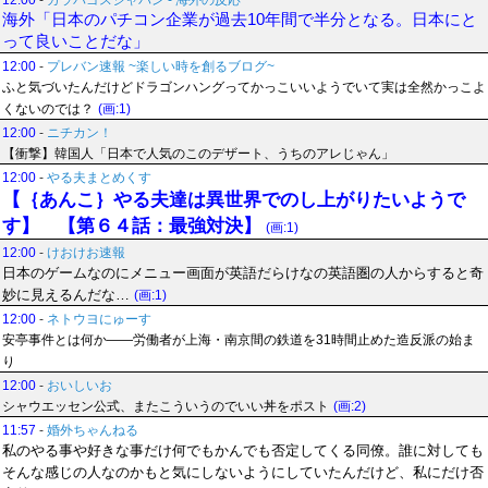
12:00
-
ガラパゴスジャパン - 海外の反応
海外「日本のパチコン企業が過去10年間で半分となる。日本にと
って良いことだな」
12:00
-
プレバン速報 ~楽しい時を創るブログ~
ふと気づいたんだけどドラゴンハングってかっこいいようでいて実は全然かっこよ
くないのでは？
(画:1)
12:00
-
ニチカン！
【衝撃】韓国人「日本で人気のこのデザート、うちのアレじゃん」
12:00
-
やる夫まとめくす
【｛あんこ｝やる夫達は異世界でのし上がりたいようで
す】 【第６４話：最強対決】
(画:1)
12:00
-
けおけお速報
日本のゲームなのにメニュー画面が英語だらけなの英語圏の人からすると奇
妙に見えるんだな…
(画:1)
12:00
-
ネトウヨにゅーす
安亭事件とは何か——労働者が上海・南京間の鉄道を31時間止めた造反派の始ま
り
12:00
-
おいしいお
シャウエッセン公式、またこういうのでいい丼をポスト
(画:2)
11:57
-
婚外ちゃんねる
私のやる事や好きな事だけ何でもかんでも否定してくる同僚。誰に対しても
そんな感じの人なのかもと気にしないようにしていたんだけど、私にだけ否