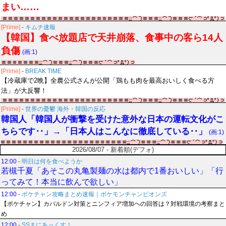
まい……
[Prime]
-
キムチ速報
【韓国】食べ放題店で天井崩落、食事中の客ら14人
負傷
(画:1)
[Prime]
-
BREAK TIME
【冷蔵庫で2晩】全農公式さんが公開「鶏もも肉を最高おいしく食べる方
法」が大反響！
[Prime]
-
世界の憂鬱 海外・韓国の反応
韓国人「韓国人が衝撃を受けた意外な日本の運転文化がこ
ちらです‥」→「日本人はこんなに徹底している‥」
(画:1)
2026/08/07 - 新着順(デフォ)
12:00
-
明日は何を食べようか
若槻千夏「あそこの丸亀製麺の水は都内で1番おいしい」「行
ってみて！本当に飲んで欲しい」
12:00
-
ポケチャン攻略まとめ速報｜ポケモンチャンピオンズ
【ポケチャン】カバルドン対策とニンフィア増加への回答は？対戦環境の考察まと
め
12:00
-
SSまにあっくす！