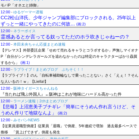
モバP「オネエと姉御」
12:00
-
ゆるゲーマー遅報
CC2松山洋氏、少年ジャンプ編集部にブロックされる。25年以上
ずっと一緒にやってきたのに何故…
(画:2)
12:00
-
ネラーボイス
霊感あるとか言ってる奴ってただのホラ吹きじゃねーの？
12:00
-
本田未央ちゃん応援まとめ速報
【デレマス】外部委託企業「せめて売れるキャラとコラボするか」声無しマイオナ
P「自分がシンデレラガールズを追わなかったのは特定のキャラクターばかり贔屓
するから」
(画:1)
12:00
-
ラブライブ！まとめブログ ぷちそく！！
【ラブライブ！】のん「自転車補助輪なしで乗ったことない」さく「えぇ！？そん
な人いるの！ｗ」【Liella!】
12:00
-
阪神タイガースちゃんねる
『当たれば飛ぶ外国人』←阪神はこれが地味にハードル高かった件
12:00
-
ラーメン速報｜2chまとめブログ
【悲報】上沼恵美子ブチギレ「簡単にそうめん作れ言うけど、そ
うめん作りて地獄なんよ」
(画:2)
12:00
-
みそパンNEWS
【従業員退職型倒産】従業員「退職」で倒産、5年連続で増加 過去最多ペースで
推移 「賃上げできず」倒産も発生