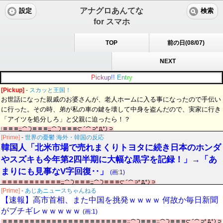
アナグロあんてな
設定
検索
for スマホ
TOP
前の日(08/07)
NEXT
P
i
c
k
u
p
!
!
E
n
t
r
y
[Pickup]
-
スカッと王国！
お世話になった親戚のお婆さんが、老人ホームに入る事になったので手伝い
に行った。その時、弟が私の車の鍵を壊して中身を盗んだので、実家に行き
「アイツを処分しろ」と父親に迫ったら！？
[Prime]
-
世界の憂鬱 海外・韓国の反応
韓国人「北米市場で売れまくりトヨタに続き日本のホンダ
やスズキも今年第2四半期に大幅な黒字を記録！」→「あ
まりにも見事なV字回復‥」
(画:1)
[Prime]
-
あじあニュースちゃんねる
【速報】高市首相、また中国を挑発ｗｗｗｗ 何故か毎日新聞
がブチギレｗｗｗｗｗ
(画:1)