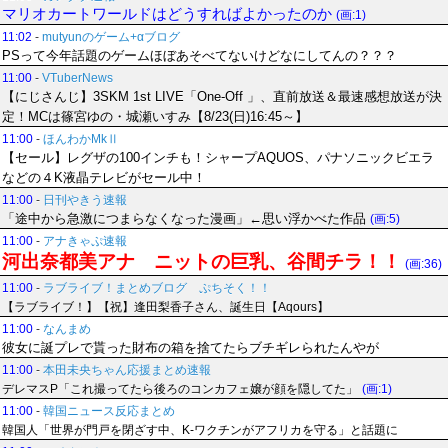
マリオカートワールドはどうすればよかったのか
(画:1)
11:02
-
mutyunのゲーム+αブログ
PSって今年話題のゲームほぼあそべてないけどなにしてんの？？？
11:00
-
VTuberNews
【にじさんじ】3SKM 1st LIVE「One-Off 」、直前放送＆最速感想放送が決
定！MCは篠宮ゆの・城瀬いすみ【8/23(日)16:45～】
11:00
-
ほんわかMkⅡ
【セール】レグザの100インチも！シャープAQUOS、パナソニックビエラ
などの４K液晶テレビがセール中！
11:00
-
日刊やきう速報
「途中から急激につまらなくなった漫画」←思い浮かべた作品
(画:5)
11:00
-
アナきゃぷ速報
河出奈都美アナ ニットの巨乳、谷間チラ！！
(画:36)
11:00
-
ラブライブ！まとめブログ ぷちそく！！
【ラブライブ！】【祝】逢田梨香子さん、誕生日【Aqours】
11:00
-
なんまめ
彼女に誕プレで貰った財布の箱を捨てたらブチギレられたんやが
11:00
-
本田未央ちゃん応援まとめ速報
デレマスP「これ撮ってたら後ろのコンカフェ嬢が顔を隠してた」
(画:1)
11:00
-
韓国ニュース反応まとめ
韓国人「世界が門戸を閉ざす中、K-ワクチンがアフリカを守る」と話題に