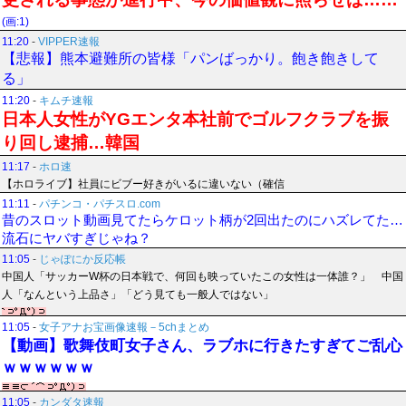
(画:1)
11:20
-
VIPPER速報
【悲報】熊本避難所の皆様「パンばっかり。飽き飽きして
る」
11:20
-
キムチ速報
日本人女性がYGエンタ本社前でゴルフクラブを振
り回し逮捕…韓国
11:17
-
ホロ速
【ホロライブ】社員にビブー好きがいるに違いない（確信
11:11
-
パチンコ・パチスロ.com
昔のスロット動画見てたらケロット柄が2回出たのにハズレてた…
流石にヤバすぎじゃね？
11:05
-
じゃぽにか反応帳
中国人「サッカーW杯の日本戦で、何回も映っていたこの女性は一体誰？」 中国
人「なんという上品さ」「どう見ても一般人ではない」
11:05
-
女子アナお宝画像速報－5chまとめ
【動画】歌舞伎町女子さん、ラブホに行きたすぎてご乱心
ｗｗｗｗｗｗ
11:05
-
カンダタ速報