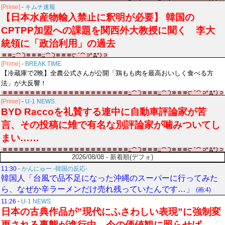
[Prime]
-
キムチ速報
【日本水産物輸入禁止に釈明が必要】 韓国の
CPTPP加盟への課題を関西外大教授に聞く 李大
統領に「政治利用」の過去
[Prime]
-
BREAK TIME
【冷蔵庫で2晩】全農公式さんが公開「鶏もも肉を最高おいしく食べる方
法」が大反響！
[Prime]
-
U-1 NEWS.
BYD Raccoを礼賛する連中に自動車評論家が苦
言、その投稿に雉で有名な別評論家が噛みついてし
まい……
2026/08/08 - 新着順(デフォ)
11:30
-
かんにゅー -韓国の反応-
韓国人「台風で品不足になった沖縄のスーパーに行ってみた
ら、なぜか辛ラーメンだけ売れ残っていたんです…」
(画:4)
11:26
-
U-1 NEWS.
日本の古典作品が”現代にふさわしい表現”に強制変
更される事態が進行中、今の価値観に照らせば……