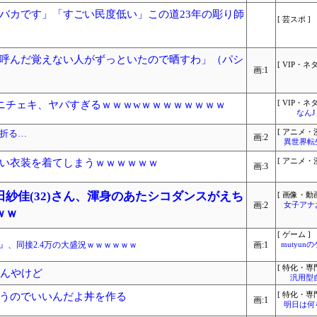
バカです」「すごい民度低い」この道23年の彫り師
[ 芸スポ ]
呼んだ覚えない人がずっといたので晒すわ」（パシ
[ VIP・ネタ
画:1
ニチェキ、ヤバすぎるｗｗｗwｗｗｗｗｗｗｗｗ
[ VIP・ネタ
なん
を折る…
[ アニメ・漫
画:2
異世界転
い衣装を着てしまうｗｗｗｗｗｗ
[ アニメ・漫
画:3
紗佳(32)さん、渾身のあたシコダンスがえち
[ 画像・動画
画:2
女子アナ
ｗｗ
[ ゲーム ]
』、同接2.4万の大盛況ｗｗｗｗｗｗ
画:1
mutyun
[ 特化・専門
るんやけど
汎用型
うのでいいんだよ丼を作る
[ 特化・専門
画:1
明日は何