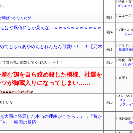
[ 特化・専門
？」
ダイエット
[ ニュース 
が嘘ばっかなんだが
画:1
、もはや風俗にしか見えないｗｗｗwｗｗｗｗｗｗｗ
[ VIP・ネタ
画:4
なん
[ アイドル 
めてもらうあやめんとれんたん可愛い！！！【乃木
画:1
坂道情報
[ 特化・専門
いで誰も私と結婚してくれない」⇒！！
画:5
うしみつ
を産む鶏を自ら絞め殺した模様、社運を
[ 東亜 ]
ンツが御蔵入りになってしまい……
[ AA・SS ]
スクドル
美しいな
画:5
ラブライ
光大国に発展した本当の理由がこちら…」→「昔か
[ 海外反応 
ﾌﾞﾙ」＝韓国の反応
海