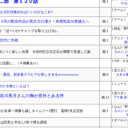
 二部 第１２０話
画:1
やる
[ ゲーム ]
えず討伐進めればいいのかなこれ?
[ ゲーム ]
オ、8月の配信作品が異次元の凄さ！体感気温50度越えへ
画:1
[ 特化・専門
「ほーい(ケチャップを取り上げる)」
画:1
[ アニメ・漫
交代に失敗
画:1
漫
[ なんJ・野
路につく寂しい光景 ８回代打立石正広が満塁で見逃し三振
画:1
なんじぇ
[ VIP・ネタ
と話題に…（※画像あり）
[ 芸スポ ]
・愛花、初水着グラビアが美しすぎるwwwwwwww
画:9
もきゅ速(
[ ニュース 
分かる物といえば？
[ 芸スポ ]
谷川美月さんの胸が意外とある件
画:13
アナ速‐
[ なんJ・野
・松原が走者一掃勝ち越しタイムリー2塁打、冨岡1失点完投
画:1
なんじぇ
[ オールジ
んは巨乳と中出しOKで僕を誘惑