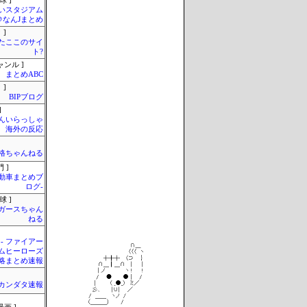
球 ]
いスタジアム
＠なんJまとめ
 ]
またここのサイ
ト?
ャンル ]
まとめABC
 ]
BIPブログ
]
んいらっしゃ
 海外の反応
格ちゃんねる
 ]
自動車まとめブ
ログ-
球 ]
ガースちゃん
ねる
 - ファイアー
ムヒーローズ
略まとめ速報
カンダタ速報