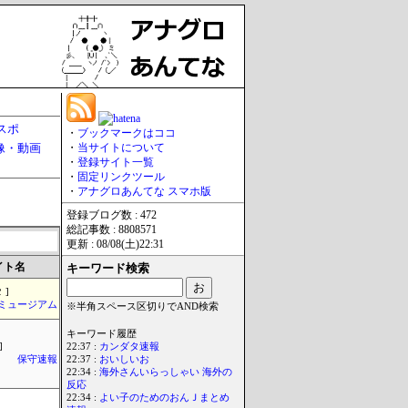
スポ
・
ブックマークはココ
像・動画
・
当サイトについて
・
登録サイト一覧
・
固定リンクツール
・
アナグロあんてな スマホ版
登録ブログ数 : 472
総記事数 : 8808571
更新 : 08/08(土)22:31
イト名
キーワード検索
 ]
Jミュージアム
※半角スペース区切りでAND検索
キーワード履歴
]
22:37 :
カンダタ速報
保守速報
22:37 :
おいしいお
22:34 :
海外さんいらっしゃい 海外の
反応
22:34 :
よい子のためのおんＪまとめ