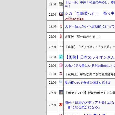
【セール】牛丼！松屋の牛めし、豚
22:00
中！
シカ「全部喰った」 祭り中
22:00
天下一品とかいう定期的に行って
22:00
22:00
犬養毅「話せばわかる！」
22:00
【速報】『プリコネ』×『ウマ娘』
【画像】日本のライオンさん、
22:00
スタバで大量にいるMacBook
22:00
22:00
【花騎士】叡智な顔つきで魔性さを
22:00
夏の夜なので奇妙な体験を話すよ
22:00
【ポケモンGO】新規のポケモン実
海外「日本のメディアを楽しめな
22:00
一部になる気分になる」