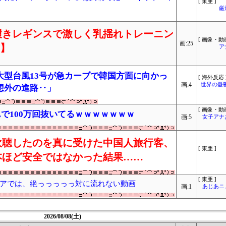
[ 東亜 ]
厳
履きレギンスで激しく乳揺れトレーニン
[ 画像・動画
画:25
り】
ア
大型台風13号が急カーブで韓国方面に向かっ
[ 海外反応 
画:4
世界の憂
想外の進路‥」
[ 画像・動画
で100万回抜いてるｗｗｗｗｗｗｗ
画:5
女子アナ
吹聴したのを真に受けた中国人旅行客、
[ 東亜 ]
本ほど安全ではなかった結果……
[ 東亜 ]
アでは、絶っっっっっ対に流れない動画
画:1
あじあニ
2026/08/08(土)