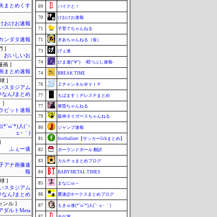
夫まとめくす
69
バイクと！
70
けおけお速報
けおけお速報
71
子育てちゃんねる
カンダタ速報
71
ぎあちゃんねる（仮）
 ]
73
げぇ速
おいしいお
74
ひま速(°∀°) -暇つぶし速報-
画 ]
画まとめ速報
74
BREAK TIME
球 ]
76
Ｚチャンネル＠ＶＩＰ
いスタジアム
＠なんJまとめ
77
もばます｜デレステまとめ
 ]
77
黄昏ちゃんねる
ラビット速報
79
阪神タイガースちゃんねる
*´ω`*)人(´･
80
ジャンプ速報
ェ･｀)
81
footballnet【サッカー5chまとめ】
]
ふぇー速
82
ポーランドボール 翻訳
83
カルチョまとめブログ
女子アナ画像速
報
84
BABYMETAL TIMES
球 ]
85
まなにゅ～
いスタジアム
＠なんJまとめ
86
鷹速@ホークスまとめブログ
ャンル ]
87
もきゅ速(*´ω`*)人(´･ェ･｀)
アダルトMeta
87
チゲ速