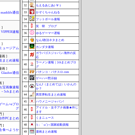
32
もえるあじあ(･∀･)
33
かぞくちゃんねる
mashlife通信
34
フットボール速報
35
笑 韓 ブログ
 ]
VIPPER速報
36
ゆるゲーマー遅報
37
なんJ政治ネタまとめ
 ]
38
カンダタ速報
Jミュージアム
ガラパゴスジャパン-海外の反
39
画 ]
応
生まとめ速報
ラーメン速報｜2chまとめブロ
40
グ
画 ]
41
パチンコ・パチスロ.com
Glauber通信
42
ゲーハー黙示録
 ]
なんJ（まとめては）いかんの
43
お宝画像速報
か？
－5chまとめ
44
異世界転生まとめ速報
45
ハウメニージャパン!
のゲーム+αブロ
アイドル・女子アナ画像★吟じ
グ
46
ます
 ]
47
くまニュース
自作PCまとめ
48
/)；｀ω´)＜国家総動員報
 ]
を食べようか
49
漫画まとめ速報