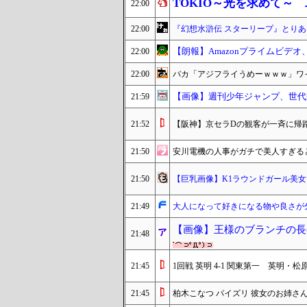
TOKIO～光を求めて～
22:00
22:00
『幻想水滸伝 スターリープ』とりあ
【朗報】Amazonプライムビデ
22:00
22:00
バカ「アジフライうめーｗｗｗ」ワイ
【画像】週刊少年ジャンプ、世代
21:59
21:52
【阪神】京セラDの観客が一斉に帰
21:50
安川電機の人事がガチで美人すぎる
21:50
【巨乳画像】K1ラウンドガール美女
21:49
大人になって好きになる物や良さが
【画像】王様のブランチの長
21:48
21:45
1回戦 英明 4-1 関東第一 英明
21:45
柏木こなつ パイズリ 彼女のお姉さ