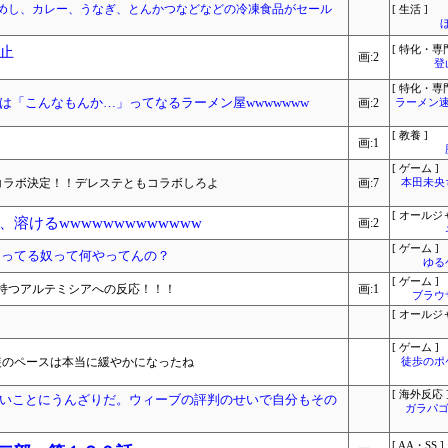
めし、カレー、うなぎ、とんかつなどなどの冷凍食品がセール
[ 生活 ]
止
[ 特化・専門
画:2
登
[ 特化・専門
は「こんなもんか…」ってなるラーメン屋wwwwwww
画:2
ラーメン速
[ 教養 ]
画:1
[ ゲーム ]
コラボ決定！！デレステともコラボしろよ
画:7
本田未央
[ オールジ
溶けるwwwwwwwwwwwww
画:2
[ ゲーム ]
いじってる奴って何やってんの？
ゆる
[ ゲーム ]
持つアルテミシアへの反応！！！
画:1
ブラウ
[ オールジ
[ ゲーム ]
装のペースは本当に緩やかになったね
徒歩のポ
[ 海外反応 
いことにうんざりだ。ウィーブの評判のせいで自分もその
ガラパゴ
[ AA・SS ]