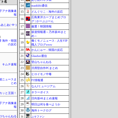
イト名
14
mashlife通信
女子アナ画像速
15
どんぐりこ - 海外の反応
報
広島東洋カープまとめブロ
16
グ | かーぷぶーん
あじあ(･∀･)
17
厳選！韓国情報
坂道情報通～乃木坂46まと
18
め～
]
働くモノニュース : 人生VIP
鬱 海外・韓国
19
の反応
職人ブログwww
20
かんにゅー - 韓国の反応
21
Glauber通信
22
登山ちゃんねる
キムチ速報
23
汎用型自作PCまとめ
24
ヒロイモノ中毒
芸能ニュースま
25
F1情報通
とめ
26
なんJミュージアム
27
ネラーボイス
カッと王国！
28
日向坂46まとめ速報
女子アナ画像速
29
明日は何を食べようか
報
30
海外トークログ
ロちゃんねる
31
ぷそファン