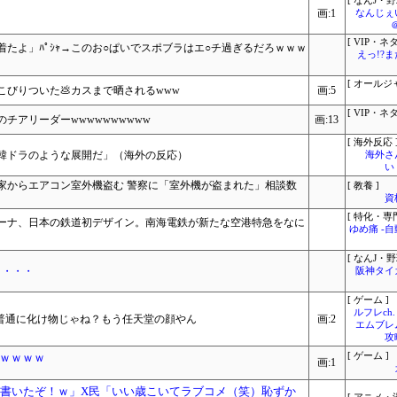
[ なんJ・野
画:1
なんじぇ
[ VIP・ネタ
着たよ」ﾊﾟｼｬ→このお○ぱいでスポブラはエ○チ過ぎるだろｗｗｗ
えっ!?
[ オールジ
びりついた💩カスまで晒されるwww
画:5
[ VIP・ネタ
チアリーダーwwwwwwwwww
画:13
[ 海外反応 
韓ドラのような展開だ」（海外の反応）
海外さ
い
家からエアコン室外機盗む 警察に「室外機が盗まれた」相談数
[ 教養 ]
資
[ 特化・専門
ーナ、日本の鉄道初デザイン。南海電鉄が新たな空港特急をなに
ゆめ痛 -
[ なんJ・野
・・・・
阪神タイ
[ ゲーム ]
ルフレch.
て普通に化け物じゃね？もう任天堂の顔やん
画:2
エムブレ
攻
ｗｗｗｗ
[ ゲーム ]
画:1
メ書いたぞ！ｗ」X民「いい歳こいてラブコメ（笑）恥ずか