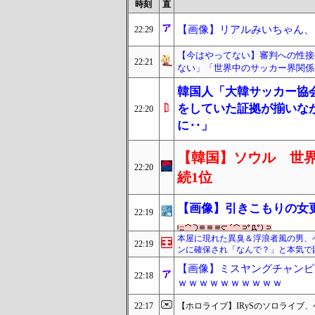
時刻
直
【画像】リアルみいちゃん、
22:29
【今はやってない】審判への性接
22:21
ない」「世界中のサッカー界関係
韓国人「大韓サッカー協
をしていた証拠が揃いな
22:20
に‥」
【韓国】ソウル 世界
22:20
続1位
【画像】引きこもりの女
22:19
本屋に現れた異臭＆浮浪者風の男、
22:19
ンに確保され「なんで？」と本気で
【画像】ミスヤングチャンピ
22:18
ｗｗｗｗｗｗｗｗｗｗ
22:17
【ホロライブ】IRySのソロライブ、