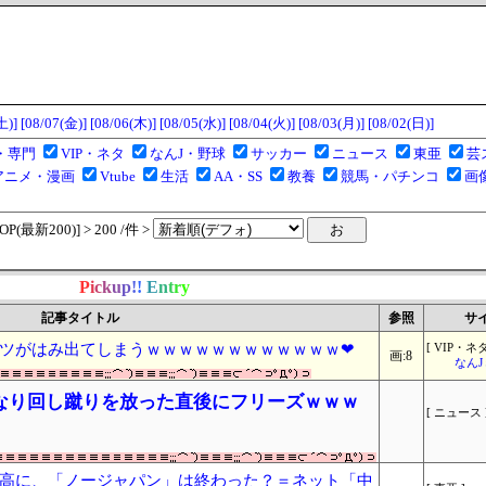
土)]
[08/07(金)]
[08/06(木)]
[08/05(水)]
[08/04(火)]
[08/03(月)]
[08/02(日)]
・専門
VIP・ネタ
なんJ・野球
サッカー
ニュース
東亜
芸
アニメ・漫画
Vtube
生活
AA・SS
教養
競馬・パチンコ
画
(最新200)] > 200 /件 >
P
i
c
k
u
p
!
!
E
n
t
r
y
記事タイトル
参照
サ
ツがはみ出てしまうｗｗｗｗｗｗｗｗｗｗｗｗ❤
[ VIP・ネタ
画:8
なん
なり回し蹴りを放った直後にフリーズｗｗｗ
[ ニュース 
高に、「ノージャパン」は終わった？＝ネット「中