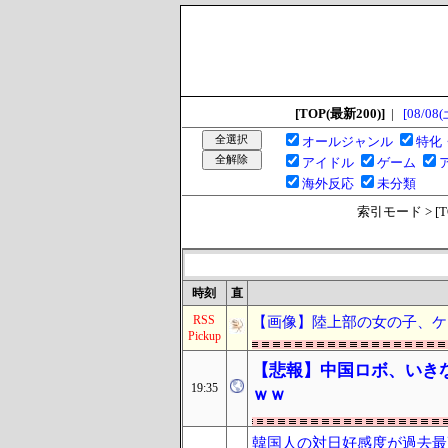
[TOP(最新200)]
|
[08/08(
オールジャンル
特化
アイドル
ゲーム
海外反応
未分類
索引モード > [TOP
時刻
直
RSS
【画像】陸上部の女の子、ケ
Pickup
【悲報】中国ロボ、いき
19:35
ｗｗ
韓国人の対日好感度が過去最