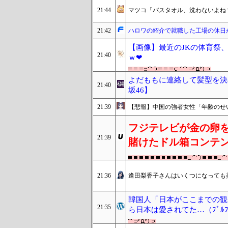
21:44
マツコ「バスタオル、洗わないよね
21:42
ハロワの紹介で就職した工場の休日
【画像】最近のJKの体育祭
21:40
ｗ❤
よだももに連絡して髪型を決
21:40
坂46】
21:39
【悲報】中国の強者女性「年齢のせ
フジテレビが金の卵
21:39
賭けたドル箱コンテ
21:36
逢田梨香子さんはいくつになっても
韓国人「日本がここまでの観
21:35
ら日本は愛されてた…（ﾌﾞﾙ