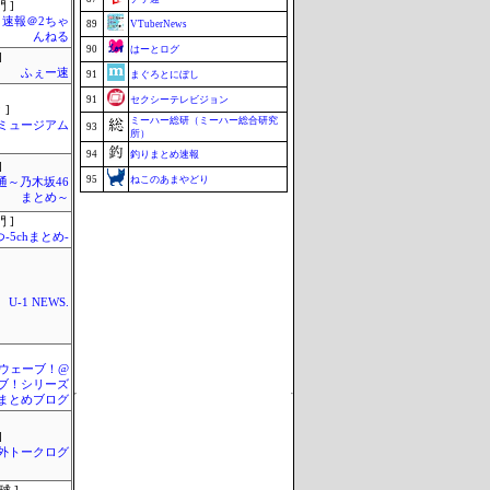
 ]
速報＠2ちゃ
89
VTuberNews
んねる
90
はーとログ
]
ふぇー速
91
まぐろとにぼし
91
セクシーテレビジョン
 ]
ミーハー総研（ミーハー総合研究
Jミュージアム
93
所）
94
釣りまとめ速報
]
95
ねこのあまやどり
通～乃木坂46
まとめ～
96
マラソン速報
 ]
97
Samurai GOAL
-5chまとめ-
映画.net -ネタバレ|感想|評判 2chま
97
とめブログ-
99
究極のまとめ.com
U-1 NEWS.
99
こんなニュースにでくわした
101
まとめCUP
Update 08/08 22:38
ウェーブ！@
ブ！シリーズ
まとめブログ
]
外トークログ