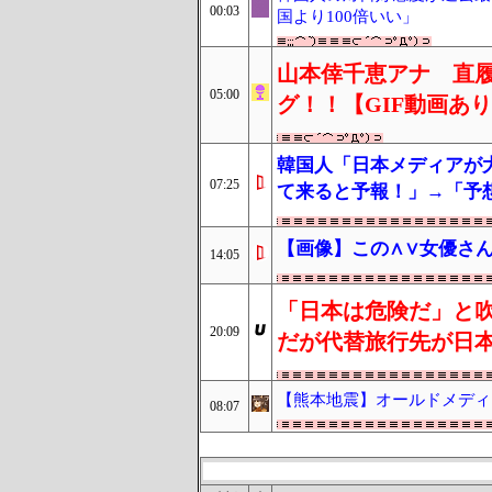
00:03
国より100倍いい」
山本倖千恵アナ 直
05:00
グ！！【GIF動画あ
韓国人「日本メディアが
07:25
て来ると予報！」→「予
【画像】この∧∨女優さん
14:05
「日本は危険だ」と
20:09
だが代替旅行先が日
【熊本地震】オールドメディ
08:07