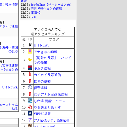
速報
選！韓国情報
22:33 :
footballnet【サッカーまとめ】
22:33 :
異世界転生まとめ速報
22:30 :
電気代
22:26 :
ｇu
 ]
ナきゃぷ速報
アナグロあんてな
逆アクセスランキング
位
印
ブログ
]
1
U-1 NEWS.
鬱 海外・韓国
の反応
2
アナきゃぷ速報
【海外の反応】 パンド
3
 ]
ラの憂鬱
お宝画像速報
4
キムチ速報
－5chまとめ
5
カイカイ反応通信
6
世界の憂鬱
U-1 NEWS.
7
保守速報
8
女子アナお宝画像速報
9
じわ速 芸能ニュース
ュースちゃん
10
やる夫まとめくす
ねる
11
VIPPER速報
12
アナ速‐女子アナ画像速報
13
あじあのネタ帳