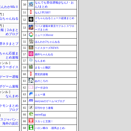
なんでも受信遅報@なんJ・お
50
んJまとめ
ほんわかMkⅡ
51
なんJ PUSH!!
 ]
２ちゃんねるニュース超速まとめ
山ちゃんねる
52
＋
 ]
ツバメ速報＠東京ヤクルトスワロ
53
ーズまとめ
報｜2chまと
めブログ
54
ニュース30over
55
ほんわか2ちゃんねる
歴ネタまとブ
55
ベイスターズNEWS
ちゃん応援ま
57
婚外ちゃんねる
とめ速報
57
なんまめ
ャンル ]
ネラーボイス
59
まるっと翻訳
60
歴史的速報
ゲーマー遅報
61
あのころの
ザゲーム速報
62
げーすぽch
ャンル ]
63
ふぇー速
なんまめ
64
mutyunのゲーム+αブログ
ケモンまとめ
65
日刊やきう速報
ブログ
66
easterEgg
]
スジャパン -
66
スカッと王国！
海外の反応
68
ハロン棒ch -競馬まとめ-