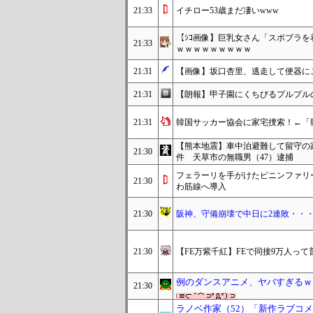
21:33
イチロー53歳まだ凄いwww
【ｼｺ画像】巨乳女さん「スポブラを
21:33
ｗｗｗｗｗｗｗｗｗ
21:31
【画像】坂口杏里、逃走して便器にこ
21:31
【朗報】甲子園にくちびるプルプルの
21:31
韓国サッカー協会に家宅捜索！←「
【熊本地震】車中泊避難して留守の
21:30
件 天草市の無職男（47）逮捕
フェラーリを手がけたピニンファリ
21:30
わ筋線へ導入
21:30
阪神、守備崩壊で中日に2連敗・・
21:30
【FE万紫千紅】FEで同接9万人っ
例のダンスアニメ、ヤバすぎるｗ
21:30
ラノベ作家（52）「新作ラブコ