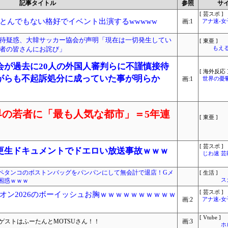
記事タイトル
参照
サ
[ 芸スポ ]
とんでもない格好でイベント出演するwwwww
画:1
アナ速‐
待疑惑、大韓サッカー協会が声明「現在は一切発生してい
[ 東亜 ]
者の皆さんにお詫び」
もえる
会が過去に20人の外国人審判らに不謹慎接待
[ 海外反応 
がらも不起訴処分に成っていた事が明らか
画:1
世界の憂
の若者に「最も人気な都市」＝5年連
[ 東亜 ]
[ 芸スポ ]
更生ドキュメントでドエロい放送事故ｗｗｗ
じわ速 
ペタンコのボストンバッグをパンパンにして無会計で退店！Gメ
[ 生活 ]
困惑ｗｗｗ
ス
[ 芸スポ ]
オン2026のボーイッシュお胸ｗｗｗｗｗｗｗｗｗｗ
画:2
アナ速‐
[ Vtube ]
ゲストはふーたんとMOTSUさん！！
画:3
ホ