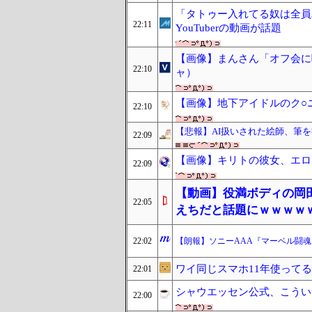
「タトゥー入れてる奴は全員
22:11
YouTuberの動画が話題
【画像】まんさん「オフ会に
22:10
ャ）
【画像】地下アイドルのク○
22:10
【悲報】AI扱いされた絵師、筆
22:09
【画像】キリトの彼女、エロ
22:09
【動画】役満ボディの岡田
22:05
えちだと話題にｗｗｗｗ
22:02
【朗報】ソニーAAA『マーベル闘魂
ワイ同じスマホ11年使って
22:01
シャウエッセン公式、こうい
22:00