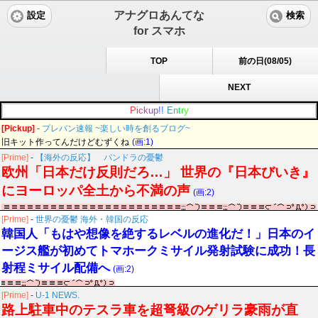
アナグロあんてな
設定
検索
for スマホ
TOP
前の日(08/05)
NEXT
P
i
c
k
u
p
!
!
E
n
t
r
y
[Pickup]
-
プレバン速報 ~楽しい時を創るブログ~
旧キット作ってんだけどむずくね
(画:1)
[Prime]
-
【海外の反応】 パンドラの憂鬱
欧州「日本だけ反則だろ…」 世界の『日本びいき』
にヨーロッパ全土から不満の声
(画:2)
[Prime]
-
世界の憂鬱 海外・韓国の反応
韓国人「もはや想像を絶するレベルの進化だ！」日本のイ
ージス艦が初めてトマホークミサイル発射試験に成功！長
射程ミサイル配備へ
(画:2)
[Prime]
-
U-1 NEWS.
路上駐車中のテスラ車を超弩級のゲリラ豪雨が直