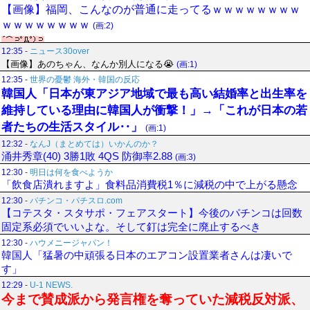
【画像】福岡、こんなのが普通に走ってるｗｗｗｗｗｗｗｗ
ｗｗｗｗｗｗｗｗ
(画:2)
12:35
-
ニュース30over
【画像】あのちゃん、なんか別人になる😭
(画:1)
12:35
-
世界の憂鬱 海外・韓国の反応
韓国人「日本が東アジア地域で最も高い結婚率と出生率を
維持している理由に韓国人が衝撃！」→「これが日本の若
者たちの生活スタイル‥」
(画:1)
12:32
-
なんJ（まとめては）いかんのか？
涌井秀章(40) 3勝1敗 4QS 防御率2.88
(画:3)
12:30
-
明日は何を食べようか
「飲食店潰れますよ」食料品消費税1％に減税の中で上がる懸念
12:30
-
パチンコ・パチスロ.com
【コテスタ・スタサポ・フェアスタート】今後のパチンコは回数
固定系必須でいいよな。そして釘は完全に廃止するべき
12:30
-
ハウメニージャパン！
韓国人「猛暑の中頑張る日本のエアコン設置業者さんは凄いで
す」
12:29
-
U-1 NEWS.
今まで賛成派から発言権を奪っていた減税反対派、