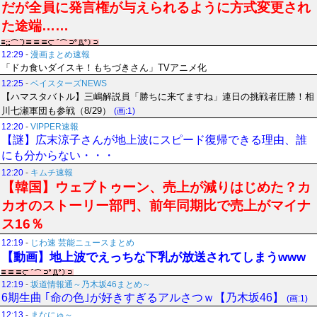
だが全員に発言権が与えられるように方式変更され
た途端……
12:29
-
漫画まとめ速報
「ドカ食いダイスキ！もちづきさん」TVアニメ化
12:25
-
ベイスターズNEWS
【ハマスタバトル】三嶋解説員「勝ちに来てますね」連日の挑戦者圧勝！相
川七瀬軍団も参戦（8/29）
(画:1)
12:20
-
VIPPER速報
【謎】広末涼子さんが地上波にスピード復帰できる理由、誰
にも分からない・・・
12:20
-
キムチ速報
【韓国】ウェブトゥーン、売上が減りはじめた？カ
カオのストーリー部門、前年同期比で売上がマイナ
ス16％
12:19
-
じわ速 芸能ニュースまとめ
【動画】地上波でえっちな下乳が放送されてしまうwww
12:19
-
坂道情報通～乃木坂46まとめ～
6期生曲 ｢命の色｣が好きすぎるアルさつｗ【乃木坂46】
(画:1)
12:13
-
まなにゅ～