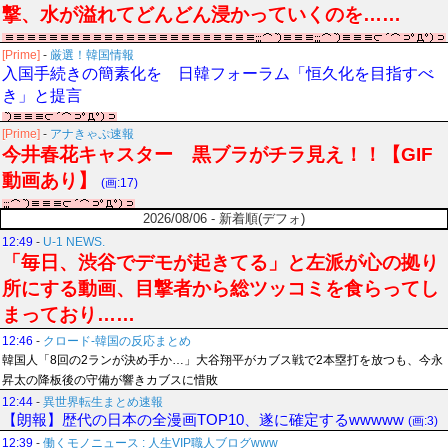
撃、水が溢れてどんどん浸かっていくのを……
[Prime]
-
厳選！韓国情報
入国手続きの簡素化を 日韓フォーラム「恒久化を目指すべ
き」と提言
[Prime]
-
アナきゃぷ速報
今井春花キャスター 黒ブラがチラ見え！！【GIF
動画あり】
(画:17)
2026/08/06 - 新着順(デフォ)
12:49
-
U-1 NEWS.
「毎日、渋谷でデモが起きてる」と左派が心の拠り
所にする動画、目撃者から総ツッコミを食らってし
まっており……
12:46
-
クロード-韓国の反応まとめ
韓国人「8回の2ランが決め手か…」大谷翔平がカブス戦で2本塁打を放つも、今永
昇太の降板後の守備が響きカブスに惜敗
12:44
-
異世界転生まとめ速報
【朗報】歴代の日本の全漫画TOP10、遂に確定するwwwww
(画:3)
12:39
-
働くモノニュース : 人生VIP職人ブログwww