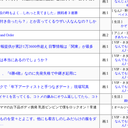
画:1
なんじぇ
[ なんJ・野
役の時もよく…しれっと見てました」挑戦者３連勝
画:1
ベイス
付き合ったら？」とか言ってくるウザい人なんなの？しか
[ 生活 ]
かぞ
[ アニメ・漫
 Order
画:2
ぎあちゃ
[ VIP・ネタ
報提供が累計1万3600件超え 目撃情報は「関東」が最多
画:1
なんでも
んJ
[ VIP・ネタ
は本当にあるのでしょうか？
画:1
なんでも
んJ
[ VIP・ネタ
）、『6勝4敗』なのに先発失格で中継ぎ起用に
画:1
なんでも
んJ
[ VIP・ネタ
クで「年下アーティストと手つなぎデート」現場写真
画:1
なんでも
んJ
イヤミを言ってくる。コトメの嫌みにオウム返ししてたら、コト
[ 生活 ]
婚
スナックママのお下品ボディ挑発 乳首ビンビンで僕をロックオン！常連
[ オールジ
[ VIP・ネタ
ものを堂々とよこす。他にも着古しのしみだらけの服をダ
画:1
なんでも
…
んJ