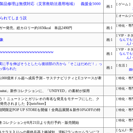
製品修理は無償対応（災害救助法適用地域） 義援金5000
[ ゲーム ]
画:1
[ オールジ
られてしまう説
[ 特化・専門
売。総カロリー約1656kcal 単品2490円
画:1
[ VIP・ネタ
象
画:1
なんでも
んJ
[ VIP・ネタ
wwwwwwwwwwwwwwwwww
画:1
なんでも
んJ
実に手を伸ばそうとしたら後頭部の方から「そこはだめだ！」っ
[ 生活 ]
画:1
っ張られた
婚
4,000億米ドル超へ成長予測 – サステナビリティとEコマースが牽
[ 特化・専門
[ 特化・専門
maitai」新作コレクションに、「UNDYED」の素材が採用
う！ ニュートンとガリレオの有名な発見をモチーフにした、ク
[ 特化・専門
されました【QurioStore】
店で期間限定POP UP STOREを開催！全商品展開＆新作10%OFFの特
[ 特化・専門
[ 特化・専門
冬コレクションが8月21日より先行予約・販売開始
[ なんJ・野
Aクラス入りへの最終兵器上林誠知、逆転2ランホームランにフ