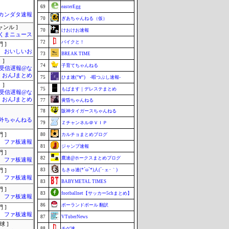
69
easterEgg
カンダタ速報
70
ぎあちゃんねる（仮）
ャンル ]
70
けおけお速報
くまニュース
72
バイクと！
 ]
おいしいお
73
BREAK TIME
 ]
74
子育てちゃんねる
受信遅報@な
・おんJまとめ
75
ひま速(°∀°) -暇つぶし速報-
 ]
75
もばます｜デレステまとめ
受信遅報@な
・おんJまとめ
77
黄昏ちゃんねる
78
阪神タイガースちゃんねる
外ちゃんねる
79
Ｚチャンネル＠ＶＩＰ
 ]
80
カルチョまとめブログ
ファ板速報
81
ジャンプ速報
 ]
82
鷹速@ホークスまとめブログ
ファ板速報
83
もきゅ速(*´ω`*)人(´･ェ･｀)
 ]
ファ板速報
83
BABYMETAL TIMES
 ]
83
footballnet【サッカー5chまとめ】
ファ板速報
86
ポーランドボール 翻訳
 ]
ファ板速報
87
VTuberNews
球 ]
88
チゲ速