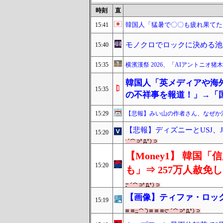
時刻
直
韓国人「猛暑で〇〇も疲れ果てた
15:41
モノクロでロックに決める池
15:40
15:35
横濱漢祭 2026、「AIアントニオ猪木
韓国人「英メディアや海
15:35
の不祥事を報道！」→「
15:29
【悲報】みい山の作者さん、なぜか
【悲報】ディズニーとUSJ、
15:20
【Money1】 韓国
15:20
も」⇒ 257万人赦免
【画像】ティファ・ロッ
15:19