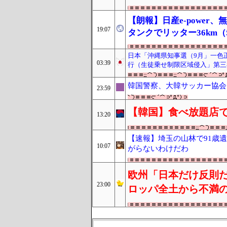
【朗報】日産e-power、
19:07
タンクでリッター36km（
日本「沖縄県知事選（9月」一色
03:39
行（生徒乗せ制限区域侵入」第三
韓国警察、大韓サッカー協会
23:59
【韓国】食べ放題店で
13:20
【速報】埼玉の山林で91歳
10:07
がらないわけだわ
欧州「日本だけ反則だ
23:00
ロッパ全土から不満