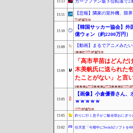
カープファン最下位転落で2
15:13
【悲報】隣家の室外機、限界
15:11
【韓国サッカー協会】外国
15:10
億ウォン（約2200万円）
【動画】まるでアニメみたい
15:09
「高市早苗はどんだ
木美帆氏に送られた
15:09
たことがない」と言
【画像】小倉優香さん、
15:05
ｗｗｗｗｗ
15:05
釣りに行く息子がご飯全部おにぎり
15:02
任天堂「今期中にSwitch2ソフトを6