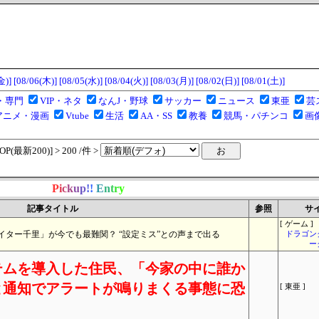
金)]
[08/06(木)]
[08/05(水)]
[08/04(火)]
[08/03(月)]
[08/02(日)]
[08/01(土)]
・専門
VIP・ネタ
なんJ・野球
サッカー
ニュース
東亜
芸
アニメ・漫画
Vtube
生活
AA・SS
教養
競馬・パチンコ
画
(最新200)] > 200 /件 >
P
i
c
k
u
p
!
!
E
n
t
r
y
記事タイトル
参照
サ
[ ゲーム ]
ター千里」が今でも最難関？ “設定ミス”との声まで出る
ドラゴン
ー
テムを導入した住民、「今家の中に誰か
と通知でアラートが鳴りまくる事態に恐
[ 東亜 ]