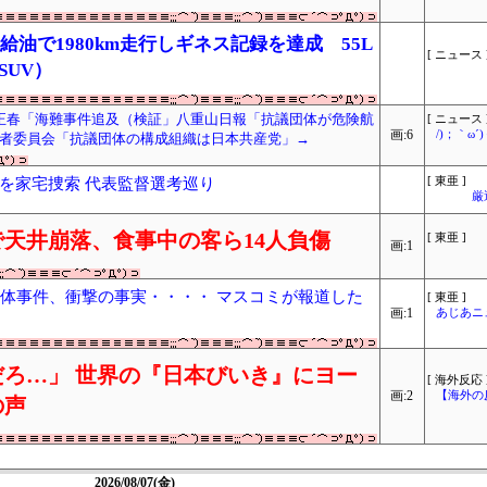
無給油で1980km走行しギネス記録を達成 55L
[ ニュース 
SUV）
正春「海難事件追及（検証」八重山日報「抗議団体が危険航
[ ニュース 
画:6
/)；｀ω
者委員会「抗議団体の構成組織は日本共産党」→
を家宅捜索 代表監督選考巡り
[ 東亜 ]
厳
天井崩落、食事中の客ら14人負傷
[ 東亜 ]
画:1
遺体事件、衝撃の事実・・・・ マスコミが報道した
[ 東亜 ]
画:1
あじあニ
ろ…」 世界の『日本びいき』にヨー
[ 海外反応 
画:2
【海外の
の声
2026/08/07(金)