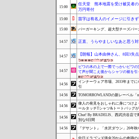
任天堂 熊本地震を受け被災者の
15:00
万円寄付
苗字は有名人のイメージに引きず
15:00
15:00
バーガーキング、超大型チーズバーガー発
正直、うらやましいなあと思う対
14:57
【朗報】山本由伸さん、8回3失点ww
14:57
ビワの木の上で一際でっかいビワの
14:57
て声が聞こえ後からシャツの裾を引
インナーウェア市場、2033年までに
14:56
引
14:56
TOMORROWLANDの新レーベル「
偉人の発見をおしゃれに身につけよ
14:56
ールタッチTシャツ&トートバッグが発売
Chut! By BRADELIS、西武渋谷
14:56
別な6日間
14:56
『デサント』「水沢ダウン」26年秋
中日ドラゴンズ借金20からの奇跡の