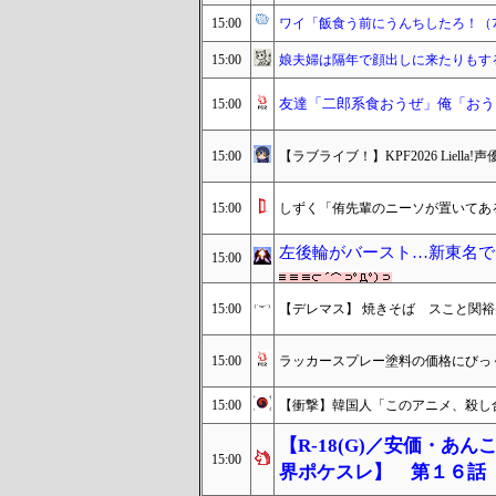
15:00
ワイ「飯食う前にうんちしたろ！（ﾌﾞ
15:00
娘夫婦は隔年で顔出しに来たりもす
友達「二郎系食おうぜ」俺「おう
15:00
15:00
【ラブライブ！】KPF2026 Liella!
15:00
しずく「侑先輩のニーソが置いてある
左後輪がバースト…新東名で
15:00
15:00
【デレマス】 焼きそば スこと関裕
15:00
ラッカースプレー塗料の価格にびっ
15:00
【衝撃】韓国人「このアニメ、殺し
【R-18(G)／安価・
15:00
界ポケスレ】 第１６話