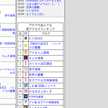
16:01 :
footballnet【サッカーまとめ】
16:01 :
もきゅ速(*´ω`*)人(´･ェ･｀)
16:00 :
世界の憂鬱
16:00 :
U-1 NEWS.
]
16:00 :
まぐろとにぼし
保守速報
アナグロあんてな
]
逆アクセスランキング
´)＜国家総動員
報
位
印
ブログ
1
U-1 NEWS.
【海外の反応】 パンド
選！韓国情報
2
ラの憂鬱
3
アナきゃぷ速報
キムチ速報
4
キムチ速報
5
カイカイ反応通信
6
保守速報
ュースちゃん
ねる
7
世界の憂鬱
8
女子アナお宝画像速報
]
9
じわ速 芸能ニュース
反応】 パン
ドラの憂鬱
10
やる夫まとめくす
11
VIPPER速報
12
アナ速‐女子アナ画像速報
13
あじあのネタ帳