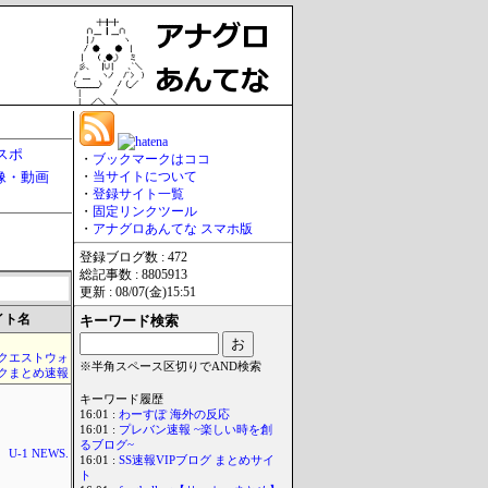
スポ
・
ブックマークはココ
像・動画
・
当サイトについて
・
登録サイト一覧
・
固定リンクツール
・
アナグロあんてな スマホ版
登録ブログ数 : 472
総記事数 : 8805913
更新 : 08/07(金)15:51
イト名
キーワード検索
クエストウォ
※半角スペース区切りでAND検索
クまとめ速報
キーワード履歴
16:01 :
わーすぽ 海外の反応
16:01 :
プレバン速報 ~楽しい時を創
るブログ~
U-1 NEWS.
16:01 :
SS速報VIPブログ まとめサイ
ト