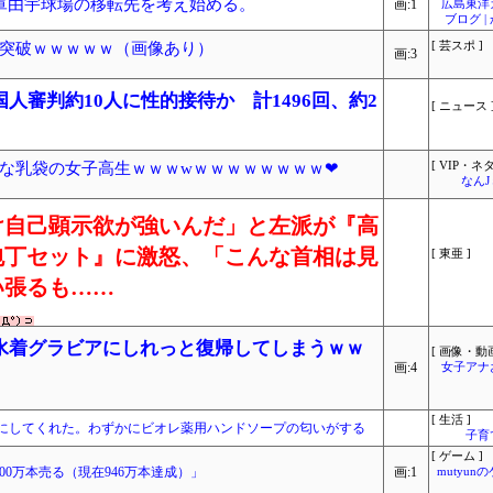
軍由宇球場の移転先を考え始める。
画:1
広島東洋
ブログ 
突破ｗｗｗｗｗ（画像あり）
[ 芸スポ ]
画:3
人審判約10人に性的接待か 計1496回、約2
[ ニュース 
な乳袋の女子高生ｗｗｗwｗｗｗｗｗｗｗｗ❤
[ VIP・ネタ
なん
け自己顕示欲が強いんだ」と左派が『高
包丁セット』に激怒、「こんな首相は見
[ 東亜 ]
い張るも……
水着グラビアにしれっと復帰してしまうｗｗ
[ 画像・動画
画:4
女子アナ
[ 生活 ]
にしてくれた。わずかにビオレ薬用ハンドソープの匂いがする
子育
[ ゲーム ]
000万本売る（現在946万本達成）」
画:1
mutyun