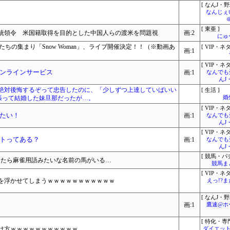
[ なんJ・野
なんじぇ
[ 東亜 ]
統領令 米国籍取得を目的とした中国人らの渡米を問題視
画:2
にゅ
たちの集まり「Snow Woman」、ライブ開催決定！！（※動画あ
[ VIP・ネタ
画:1
[ VIP・ネタ
ンラインサービス
画:1
なんでも
んJ
絶対後悔するぞって忠告したのに、「少しずつ上達していばいい
[ 生活 ]
張って結婚した妹旦那だったが…。
婚
[ VIP・ネタ
たい！
画:1
なんでも
んJ
[ VIP・ネタ
トってある？
画:1
なんでも
んJ
[ 競馬・パ
てたら麻雀用語みたいな名前の馬がいる…
競馬ま
[ VIP・ネタ
いを浮かせてしまうｗｗｗｗｗｗｗｗｗｗｗ
えっ!?
[ なんJ・野
画:1
鷹速@ホ
[ 特化・専門
け方ｗｗｗｗｗｗｗｗｗｗｗ
ダイエット