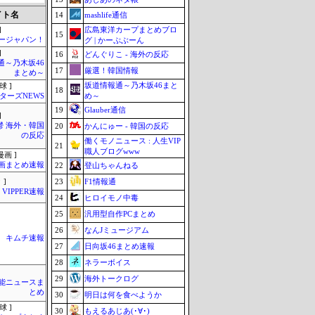
イト名
14
mashlife通信
広島東洋カープまとめブロ
]
15
ージャパン！
グ | かーぷぶーん
]
16
どんぐりこ - 海外の反応
通～乃木坂46
17
厳選！韓国情報
まとめ～
坂道情報通～乃木坂46まと
球 ]
18
め～
ターズNEWS
19
Glauber通信
]
鬱 海外・韓国
20
かんにゅー - 韓国の反応
の反応
働くモノニュース : 人生VIP
21
職人ブログwww
画 ]
画まとめ速報
22
登山ちゃんねる
23
F1情報通
 ]
VIPPER速報
24
ヒロイモノ中毒
25
汎用型自作PCまとめ
26
なんJミュージアム
キムチ速報
27
日向坂46まとめ速報
28
ネラーボイス
29
海外トークログ
芸能ニュースま
とめ
30
明日は何を食べようか
球 ]
30
もえるあじあ(･∀･)