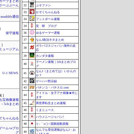
カープまとめ
| かーぷぶーん
32
ぷそファン
33
かぞくちゃんねる
mashlife通信
34
フットボール速報
34
笑 韓 ブログ
]
36
ゆるゲーマー遅報
保守速報
37
なんJ政治ネタまとめ
 ]
ガラパゴスジャパン-海外の反
38
Jミュージアム
応
39
カンダタ速報
ラーメン速報｜2chまとめブロ
40
グ
なんJ（まとめては）いかんの
U-1 NEWS.
41
か？
42
ゲーハー黙示録
43
パチンコ・パチスロ.com
アイドル・女子アナ画像★吟じ
44
 ]
ます
お宝画像速報
45
異世界転生まとめ速報
－5chまとめ
46
くまニュース
47
ハウメニージャパン!
てちゃんねる
48
/)；｀ω´)＜国家総動員報
のゲーム+αブロ
なんでも受信遅報@なんJ・お
49
グ
んJまとめ