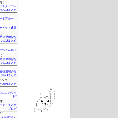
球 ]
いスタジアム
＠なんJまとめ
ーすアルー！
 ]
ラビット速報
 ]
受信遅報@な
・おんJまとめ
外ちゃんねる
 ]
受信遅報@な
・おんJまとめ
 ]
受信遅報@な
・おんJまとめ
チンコ ]
とめのまとめ
 ]
またここのサイ
ト?
球 ]
ークスまとめ
ブログ
 ]
速報＠2ちゃ