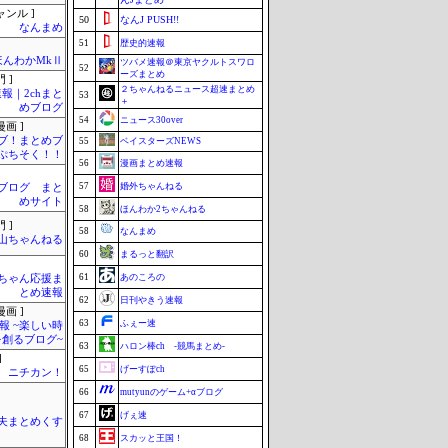
ャンル ]
50
なんJ PUSH!!
なんまめ
51
歴史的速報
ほんわかMkⅡ
ツバメ速報＠東京ヤクルトスワロ
52
ーズまとめ
 ]
２ちゃんねるニュース超速まとめ
報｜2chまと
53
＋
めブログ
54
ニュース30over
画 ]
ブ！まとめブ
55
ベイスターズNEWS
ぷちそく！！
56
漫画まとめ速報
57
婚外ちゃんねる
Pブログ まと
めサイト
58
ほんわか2ちゃんねる
 ]
58
なんまめ
山ちゃんねる
60
まるっと翻訳
61
あのころの
ちゃん応援ま
とめ速報
62
日刊やきう速報
画 ]
63
ふぇー速
報 ~楽しい時
を創るブログ~
63
ハロン棒ch -競馬まとめ-
]
65
げーすぽch
ニチカン！
66
mutyunのゲーム+αブログ
67
げぇ速
夫まとめくす
68
スカッと王国！