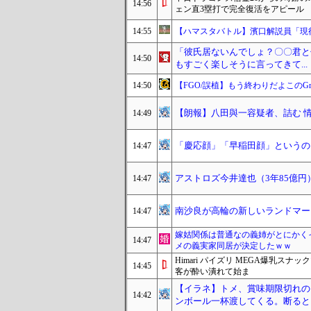
14:56
ェン直3塁打で完全復活をアピール
14:55
【ハマスタバトル】濱口解説員「現
「彼氏居ないんでしょ？〇〇君と
14:50
もすごく楽しそうに言ってきて...
14:50
【FGO/誤植】もう終わりだよこのGrand
【朗報】八田與一容疑者、詰む 情
14:49
「慶応顔」「早稲田顔」というの
14:47
アストロズ今井達也（3年85億円
14:47
南沙良が高輪の新しいランドマー
14:47
嫁姑関係は普通なの義姉がとにかく
14:47
メの義実家同居が決定したｗｗ
Himari パイズリ MEGA爆乳
14:45
客が酔い潰れて始ま
【イラネ】トメ、賞味期限切れの
14:42
ンボール一杯渡してくる。断ると