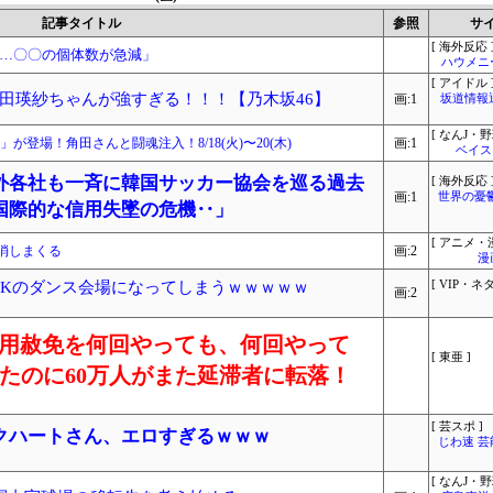
記事タイトル
参照
サ
[ 海外反応 
…〇〇の個体数が急減」
ハウメニ
[ アイドル 
田瑛紗ちゃんが強すぎる！！！【乃木坂46】
画:1
坂道情報
[ なんJ・野
」が登場！角田さんと闘魂注入！8/18(火)〜20(木)
画:1
ベイス
外各社も一斉に韓国サッカー協会を巡る過去
[ 海外反応 
画:1
世界の憂
国際的な信用失墜の危機‥」
[ アニメ・漫
消しまくる
画:2
漫
JKのダンス会場になってしまうｗｗｗｗｗ
[ VIP・ネタ
画:2
「信用赦免を何回やっても、何回やって
[ 東亜 ]
したのに60万人がまた延滞者に転落！
[ 芸スポ ]
クハートさん、エロすぎるｗｗｗ
じわ速 
[ なんJ・野