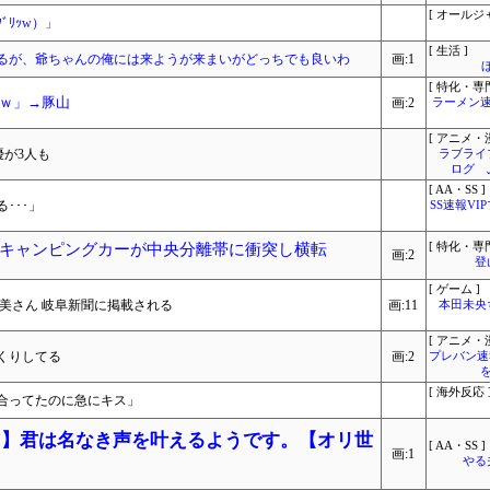
[ オールジ
ﾘｯw）」
[ 生活 ]
るが、爺ちゃんの俺には来ようが来まいがどっちでも良いわ
画:1
[ 特化・専門
ｗ」→豚山
画:2
ラーメン速
[ アニメ・漫
声優が3人も
ラブライ
ログ 
[ AA・SS ]
･･･」
SS速報VI
キャンピングカーが中央分離帯に衝突し横転
[ 特化・専門
画:2
登
[ ゲーム ]
美さん 岐阜新聞に掲載される
画:11
本田未央
[ アニメ・漫
くりしてる
画:2
プレバン速
[ 海外反応 
合ってたのに急にキス」
あんこ】君は名なき声を叶えるようです。【オリ世
[ AA・SS ]
画:1
やる