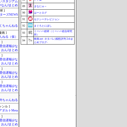
いスタジアム
＠なんJまとめ
89
まなにゅ～
球 ]
90
はーとログ
ターズNEWS
91
セクシーテレビジョン
くちゃんねる
92
まぐろとにぼし
ミーハー総研（ミーハー総合研究
画 ]
93
所）
んねる（仮）
映画.net -ネタバレ|感想|評判 2chま
94
 ]
とめブログ-
受信遅報@な
95
究極のまとめ.com
・おんJまとめ
96
マラソン速報
 ]
受信遅報@な
96
釣りまとめ速報
・おんJまとめ
96
ZAPZAP!
 ]
受信遅報@な
99
じゃぽにか反応帳
・おんJまとめ
100
みそパンNEWS
 ]
Update 08/07 15:38
受信遅報@な
・おんJまとめ
外ちゃんねる
ャンル ]
アダルトMeta
 ]
受信遅報@な
・おんJまとめ