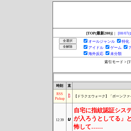
[TOP(最新200)]
|
[08/07(
オールジャンル
特化
アイドル
ゲーム
海外反応
未分類
索引モード > [TOP
時刻
直
RSS
【ドラクエウォーク】「ボーンファイ
Pickup
自宅に指紋認証シス
が入ろうとしてる」
12:39
怖して……