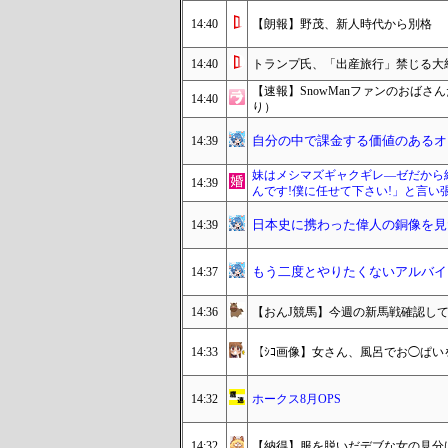
14:40
【朗報】野茂、新人時代から別格
14:40
トランプ氏、「出産旅行」禁じる大
【速報】SnowManファンのおばさん
14:40
り）
自分の中で課金する価値のあるオ
14:39
妹はメシマズギャクギレ―ゼだから
14:39
んです!僕に任せて下さい!」と言い
日本史に携わった偉人の銅像を見
14:39
もう二度とやりたくないアルバイ
14:37
14:36
【おんJ競馬】今週の新馬戦確認し
14:33
【ｼｺ画像】女さん、風呂でお◯ぱ
14:32
ホークス8月OPS
14:32
【納得】服を脱いだデブな女の見分