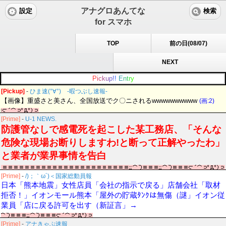
アナグロあんてな
設定
検索
for スマホ
TOP
前の日(08/07)
NEXT
P
i
c
k
u
p
!
!
E
n
t
r
y
[Pickup]
-
ひま速(°∀°) -暇つぶし速報-
【画像】重盛さと美さん、全国放送でク〇ニされるwwwwwwwwww
(画:2)
[Prime]
-
U-1 NEWS.
防護管なしで感電死を起こした某工務店、「そんな
危険な現場お断りしますわ!と断って正解やったわ」
と業者が業界事情を告白
[Prime]
-
/)；｀ω´)＜国家総動員報
日本「熊本地震」女性店員「会社の指示で戻る」店舗会社「取材
拒否！」イオンモール熊本「屋外の貯蔵ﾀﾝｸは無傷（謎」イオン従
業員「店に戻る許可を出す（新証言」→
[Prime]
-
アナきゃぷ速報