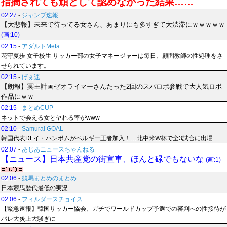
指摘されても頑として認めなかった結果……
02:27
-
ジャンプ速報
【大悲報】未来で待ってる女さん、あまりにも多すぎて大渋滞にｗｗｗｗｗ
(画:10)
02:15
-
アダルトMeta
花守夏歩 女子校生 サッカー部の女子マネージャーは毎日、顧問教師の性処理をさ
せられています。
02:15
-
げぇ速
【朗報】冥王計画ゼオライマーさんたった2回のスパロボ参戦で大人気ロボ
作品にｗｗ
02:15
-
まとめCUP
ネットで会える女とヤれる率がwww
02:10
-
Samurai GOAL
韓国代表DFイ・ハンボムがベルギー王者加入！…北中米W杯で全3試合に出場
02:07
-
あじあニュースちゃんねる
【ニュース】日本共産党の街宣車、ほんと碌でもないな
(画:1)
02:06
-
競馬まとめのまとめ
日本競馬歴代最低の実況
02:06
-
フィルダースチョイス
【緊急速報】韓国サッカー協会、ガチでワールドカップ予選での審判への性接待が
バレ大炎上大騒ぎに