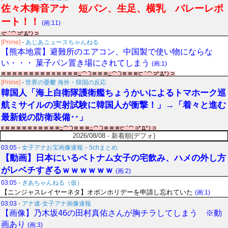
佐々木舞音アナ 短パン、生足、横乳 バレーレポ
ート！！
(画:11)
[Prime]
-
あじあニュースちゃんねる
【熊本地震】避難所のエアコン、中国製で使い物にならな
い・・・ 菓子パン置き場にされてしまう
(画:1)
[Prime]
-
世界の憂鬱 海外・韓国の反応
韓国人「海上自衛隊護衛艦ちょうかいによるトマホーク巡
航ミサイルの実射試験に韓国人が衝撃！」→「着々と進む
最新鋭の防衛装備‥」
2026/08/08 - 新着順(デフォ)
03:05
-
女子アナお宝画像速報－5chまとめ
【動画】日本にいるベトナム女子の宅飲み、ハメの外し方
がレベチすぎるｗｗｗｗｗｗ
(画:2)
03:05
-
ぎあちゃんねる（仮）
【ニンジャスレイヤーネタ】オボンホリデーを申請し忘れていた
(画:1)
03:03
-
アナ速‐女子アナ画像速報
【画像】乃木坂46の田村真佑さんが胸チラしてしまう ※動
画あり
(画:3)