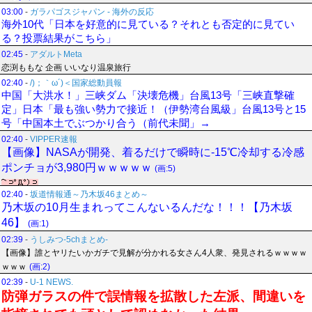
03:00
-
ガラパゴスジャパン - 海外の反応
海外10代「日本を好意的に見ている？それとも否定的に見てい
る？投票結果がこちら」
02:45
-
アダルトMeta
恋渕ももな 企画 いいなり温泉旅行
02:40
-
/)；｀ω´)＜国家総動員報
中国「大洪水！」三峡ダム「決壊危機」台風13号「三峡直撃確
定」日本「最も強い勢力で接近！（伊勢湾台風級」台風13号と15
号「中国本土でぶつかり合う（前代未聞」→
02:40
-
VIPPER速報
【画像】NASAが開発、着るだけで瞬時に-15℃冷却する冷感
ポンチョが3,980円ｗｗｗｗｗ
(画:5)
02:40
-
坂道情報通～乃木坂46まとめ～
乃木坂の10月生まれってこんないるんだな！！！【乃木坂
46】
(画:1)
02:39
-
うしみつ-5chまとめ-
【画像】誰とヤリたいかガチで見解が分かれる女さん4人衆、発見されるｗｗｗｗ
ｗｗｗ
(画:2)
02:39
-
U-1 NEWS.
防弾ガラスの件で誤情報を拡散した左派、間違いを