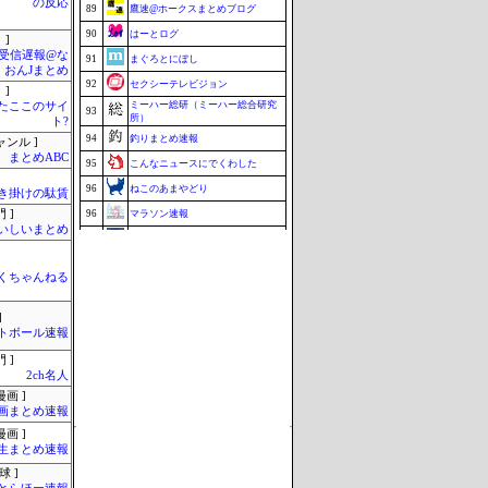
の反応
89
鷹速@ホークスまとめブログ
90
はーとログ
 ]
受信遅報@な
91
まぐろとにぼし
・おんJまとめ
92
セクシーテレビジョン
 ]
ミーハー総研（ミーハー総合研究
またここのサイ
93
所）
ト?
94
釣りまとめ速報
ャンル ]
まとめABC
95
こんなニュースにでくわした
96
ねこのあまやどり
き掛けの駄賃
 ]
96
マラソン速報
いしいまとめ
96
ZAPZAP!
99
究極のまとめ.com
くちゃんねる
99
まとめCUP
映画.net -ネタバレ|感想|評判 2chま
99
]
とめブログ-
トボール速報
99
ブラウザゲーム速報
 ]
103
みそパンNEWS
2ch名人
Update 08/08 10:38
画 ]
画まとめ速報
画 ]
生まとめ速報
球 ]