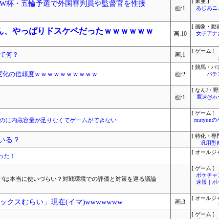
[ 東亜 ]
W杯・五輪予選で外国審判員や監督官を性接
画:1
あじあニ
[ 画像・動画
ん、やっぱりドスケベだったｗｗｗｗｗｗ
画:10
女子アナ
[ ゲーム ]
て何？
画:1
[ 競馬・パ
変化の信頼度ｗｗｗｗｗｗｗｗｗｗ
画:2
パチ
[ なんJ・野
画:1
鷹速@ホ
[ ゲーム ]
たいのに内蔵容量が足りなくてゲームができない
mutyun
[ 特化・専門
いる？
汎用型
[ オールジ
った！
[ ゲーム ]
ポケチャ
パは本当に使いづらい？対戦環境での評価と対策を巡る議論
速報｜ポ
[ オールジ
クスむらい」現在(イマ)wwwwwww
画:3
[ ゲーム ]