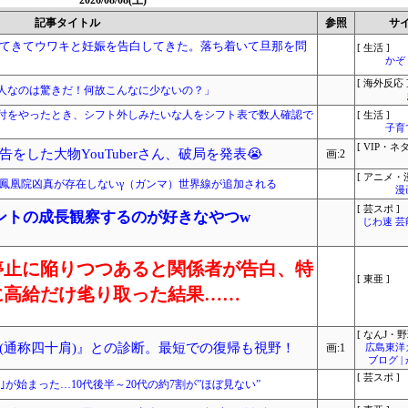
2026/08/08(土)
記事タイトル
参照
サ
てきてウワキと妊娠を告白してきた。落ち着いて旦那を問
[ 生活 ]
かぞ
[ 海外反応 
8人なのは驚きだ！何故こんなに少ないの？」
付をやったとき、シフト外しみたいな人をシフト表で数人確認で
[ 生活 ]
子育
[ VIP・ネタ
をした大物YouTuberさん、破局を発表😭
画:2
[ アニメ・漫
』鳳凰院凶真が存在しないγ（ガンマ）世界線が追加される
漫
[ 芸スポ ]
ントの成長観察するのが好きなやつw
じわ速 
停止に陥りつつあると関係者が告白、特
[ 東亜 ]
に高給だけ毟り取った結果……
[ なんJ・野
(通称四十肩)』との診断。最短での復帰も視野！
画:1
広島東洋
ブログ 
[ 芸スポ ]
｣が始まった…10代後半～20代の約7割が”ほぼ見ない”