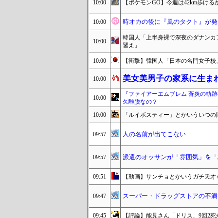
10:00
【ポケモンGO】今週は42km歩ける
時オカの後に『風のタクト』が発
10:00
韓国人「上半身裸で深夜のダナンカ
10:00
習え」
10:00
【衝撃】韓国人「日本の名門女子校
美女美男子の家系に生ま
10:00
『ファイアーエムブレム 蒼炎の軌
10:00
久離脱なの？
10:00
「ルイボスティー」とかいういつの
人の名前が出てこない
09:57
派遣のオッサンが「雰囲気」を「
09:57
09:51
【動画】サンチョとかいうガチ天才
スーパー・ドラッグストアの不満
09:47
09:45
【評論】能見さん「ドリス、9回2