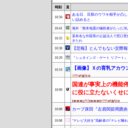
時刻
直
ある日、旦那のウワキ相手が凸し
10:50
い詰めると...
10:41
海外「熊本地震の犠牲者がたった3
某有名な外国系の公益法人で窓口受
10:35
きたわ
【悲報】とんでもない交際報告
10:30
10:29
『シュタインズ・ゲート リブート
【画像】Ｘの育乳アカウ
10:19
国連が事実上の機能
10:09
に役に立たないくせ
カープ床田『左肩関節周囲炎
10:09
10:08
“テレビ大好き”高齢者の｢テレビ離れ