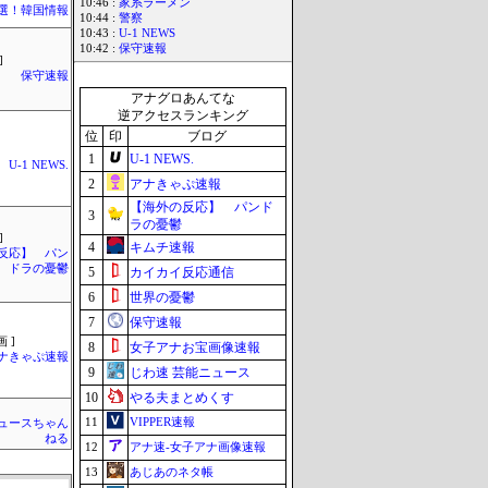
10:46 :
家系ラーメン
選！韓国情報
10:44 :
警察
10:43 :
U-1 NEWS
10:42 :
保守速報
]
保守速報
アナグロあんてな
逆アクセスランキング
位
印
ブログ
1
U-1 NEWS.
U-1 NEWS.
2
アナきゃぷ速報
【海外の反応】 パンド
3
ラの憂鬱
]
4
キムチ速報
反応】 パン
ドラの憂鬱
5
カイカイ反応通信
6
世界の憂鬱
7
保守速報
 ]
8
女子アナお宝画像速報
ナきゃぷ速報
9
じわ速 芸能ニュース
10
やる夫まとめくす
11
VIPPER速報
ュースちゃん
ねる
12
アナ速‐女子アナ画像速報
13
あじあのネタ帳