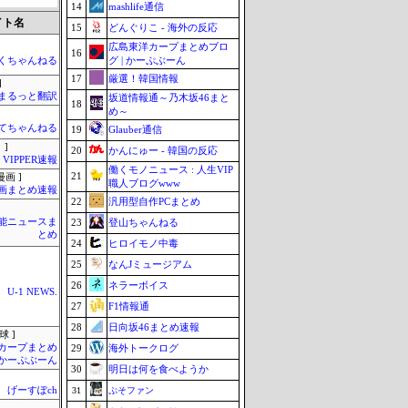
14
mashlife通信
イト名
15
どんぐりこ - 海外の反応
広島東洋カープまとめブロ
16
グ | かーぷぶーん
くちゃんねる
17
厳選！韓国情報
]
まるっと翻訳
坂道情報通～乃木坂46まと
18
め～
てちゃんねる
19
Glauber通信
 ]
20
かんにゅー - 韓国の反応
VIPPER速報
働くモノニュース : 人生VIP
21
画 ]
職人ブログwww
画まとめ速報
22
汎用型自作PCまとめ
芸能ニュースま
23
登山ちゃんねる
とめ
24
ヒロイモノ中毒
25
なんJミュージアム
26
ネラーボイス
U-1 NEWS.
27
F1情報通
28
日向坂46まとめ速報
球 ]
カープまとめ
29
海外トークログ
| かーぷぶーん
30
明日は何を食べようか
げーすぽch
31
ぷそファン