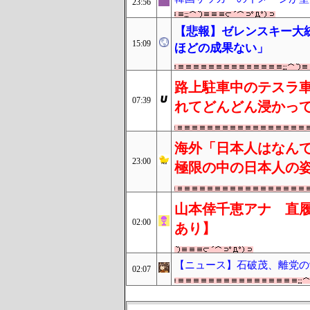
23:56
【悲報】ゼレンスキー大
15:09
ほどの成果ない」
路上駐車中のテスラ
07:39
れてどんどん浸かっ
海外「日本人はなんて
23:00
極限の中の日本人の
山本倖千恵アナ 直履
02:00
あり】
【ニュース】石破茂、離党の
02:07