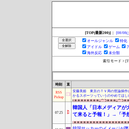
[TOP(最新200)]
|
[08/08(
オールジャンル
特化
アイドル
ゲーム
海外反応
未分類
索引モード > [TOP
時刻
直
安藤美姫 東京のＴＶ局の世論操作
RSS
かるスポーツっていうのやめてほし
Pickup
韓国人「日本メディアが
07:25
て来ると予報！」→「予
韓国サッカーのイメージが墜