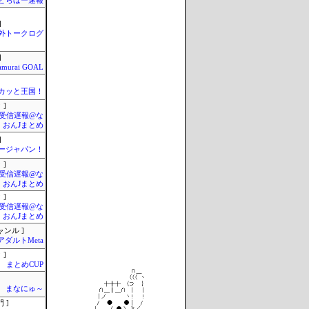
とらほー速報
]
外トークログ
]
amurai GOAL
カッと王国！
 ]
受信遅報@な
・おんJまとめ
]
ージャパン！
 ]
受信遅報@な
・おんJまとめ
 ]
受信遅報@な
・おんJまとめ
ャンル ]
アダルトMeta
 ]
まとめCUP
まなにゅ～
 ]