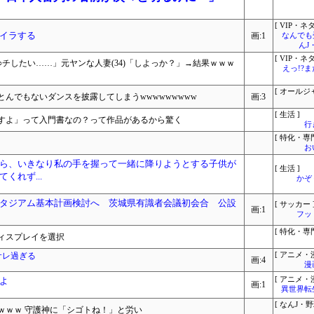
[ VIP・ネタ
イラする
画:1
なんでも
んJ
[ VIP・ネタ
チしたい……」元ヤンな人妻(34)「しよっか？」→結果ｗｗｗ
えっ!?
[ オールジ
んでもないダンスを披露してしまうwwwwwwwww
画:3
[ 生活 ]
すよ」って入門書なの？って作品があるから驚く
行
[ 特化・専門
お
ら、いきなり私の手を握って一緒に降りようとする子供が
[ 生活 ]
くれず...
かぞ
タジアム基本計画検討へ 茨城県有識者会議初会合 公設
[ サッカー 
画:1
フッ
[ 特化・専門
ィスプレイを選択
サレ過ぎる
[ アニメ・漫
画:4
漫
よ
[ アニメ・漫
画:1
異世界転
[ なんJ・野
ｗｗｗ 守護神に「シゴトね！」と労い