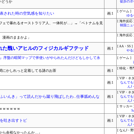
かどうか
徒歩のポ
[ ゲーム ]
表された時の空気感を知りたい
画:1
ゆる
[ 海外反応 
フェで暴れるオーストラリア人、一体何が…」→「ベトナムを見
韓国ニュ
[ 海外反応 
、漫画のままかよ」
[ AA・SS ]
れた醜いアヒルのフィジカルギフテッド
画:1
やる
跡』序盤の暗闇マップで斧使いがやられたんだけどもしかして永
[ ゲーム ]
[ 特化・専門
間にかしれっと定着してる謎のお茶
画:1
[ VIP・ネタ
画:1
なんでも
んJ
[ VIP・ネタ
ふいんき」って読んだから蹴り飛ばしたわ...仕事舐めんな
画:1
なんでも
んJ
[ サッカー 
ｗｗｗｗｗｗ
S
[ VIP・ネタ
を吐き出すトピ
画:1
なんでも
んJ
[ なんJ・野
死から余裕なかったんか…」