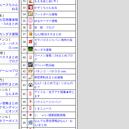
32
もえるあじあ(･∀･)
ュースちゃん
33
かぞくちゃんねる
ねる
34
フットボール速報
 ]
お宝画像速報
35
ゆるゲーマー遅報
－5chまとめ
36
笑 韓 ブログ
カンダタ速報
37
なんJ政治ネタまとめ
チンコ ]
ガラパゴスジャパン-海外の反
38
ンコ・パチス
応
ロ.com
39
カンダタ速報
球 ]
ラーメン速報｜2chまとめブロ
ークスまとめ
40
グ
ブログ
41
ゲーハー黙示録
のゲーム+αブロ
42
パチンコ・パチスロ.com
グ
43
異世界転生まとめ速報
 ]
なんJ（まとめては）いかんの
自作PCまとめ
43
か？
ャンル ]
アイドル・女子アナ画像★吟じ
なんまめ
45
ます
46
ハウメニージャパン!
ン攻略まとめ
ケモンチャン
47
くまニュース
ピオンズ
48
/)；｀ω´)＜国家総動員報
ャンル ]
ネラーボイス
なんでも受信遅報@なんJ・お
49
んJまとめ