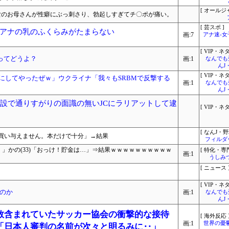
[ オールジ
彼女のお母さんが性癖にぶっ刺さり、勃起しすぎてチ〇ポが痛い。
[ 芸スポ ]
アナの乳のふくらみがたまらない
画:7
アナ速‐
[ VIP・ネタ
ってどうよ？
画:1
なんでも
んJ
[ VIP・ネタ
海にしてやったぜｗ」ウクライナ「我々もSRBMで反撃する
画:1
なんでも
んJ
施設で通りすがりの面識の無いJCにラリアットして逮
[ VIP・ネタ
[ なんJ・野
買い与えません。本だけで十分」→結果
フィルダ
0万！」かの(33)「おっけ！貯金は…」⇒結果ｗｗｗｗｗｗｗｗｗｗ
[ 特化・専門
画:1
うしみつ
[ ニュース 
[ VIP・ネタ
のか
画:1
なんでも
んJ
数含まれていたサッカー協会の衝撃的な接待
[ 海外反応 
画:1
世界の憂
「日本人審判の名前が次々と明るみに‥」