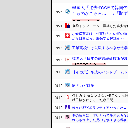
韓国人「過去のW杯で韓国代
09:25
たものがこちら…」→「恥ずか
09:21
今季トップチームに昇格した喜多壱
なぜ保育園は「仕事終わりの買い物
09:19
から自由だろ」主張する保護者 vs
工業高校生は就職するべきか進学
09:18
韓国人「日本の耐震設計技術が凄
09:18
【イカ天】平成のバンドブームを
09:15
家のカビ対策
09:15
梓ヒカリ 痴女 冴えないモテない
09:15
精子抜かれまくった数日間。
09:15
彼女がSEXボランティアやってた→
妻の流産に「泣いたって生き返らな
09:13
れるも逆上した兄の悲惨すぎる現在