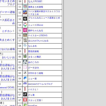
ケモンまとめ
50
なんJ PUSH!!
ブログ
51
漫画まとめ速報
ツバメ速報＠東京ヤクルトスワロ
ゲーマー遅報
52
ーズまとめ
]
２ちゃんねるニュース超速まとめ
53
ース反応まと
＋
め
54
ニュース30over
]
55
婚外ちゃんねる
ニチカン！
55
ベイスターズNEWS
夫まとめくす
57
ほんわか2ちゃんねる
58
なんまめ
けおけお速報
59
歴史的速報
 ]
60
まるっと翻訳
おいしいお
 ]
61
あのころの
受信遅報@な
61
げーすぽch
・おんJまとめ
 ]
63
日刊やきう速報
受信遅報@な
64
ふぇー速
・おんJまとめ
]
64
mutyunのゲーム+αブログ
amurai GOAL
66
バイクと！
 ]
67
げぇ速
受信遅報@な
・おんJまとめ
67
スカッと王国！
球 ]
69
easterEgg