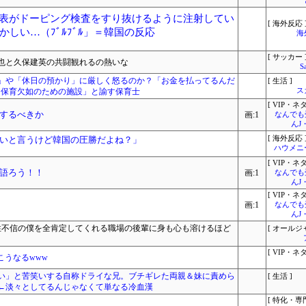
表がドーピング検査をすり抜けるように注射してい
[ 海外反応 
しい…（ﾌﾞﾙﾌﾞﾙ」＝韓国の反応
海
[ サッカー 
也と久保建英の共闘観れるの熱いな
S
」や「休日の預かり」に厳しく怒るのか？「お金を払ってるんだ
[ 生活 ]
 「保育欠如のための施設」と諭す保育士
ス
[ VIP・ネタ
するべきか
画:1
なんでも
んJ
いと言うけど韓国の圧勝だよね？」
[ 海外反応 
ハウメニ
[ VIP・ネタ
語ろう！！
画:1
なんでも
んJ
[ VIP・ネタ
画:1
なんでも
んJ
女性不信の僕を全肯定してくれる職場の後輩に身も心も溶けるほど
[ オールジ
[ VIP・ネタ
こうなるwww
い」と苦笑いする自称ドライな兄。ブチギレた両親＆妹に責めら
[ 生活 ]
←淡々としてるんじゃなくて単なる冷血漢
[ 特化・専門