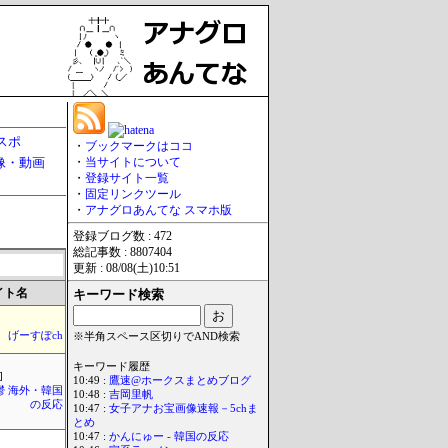
スポ
・
ブックマークはココ
像・動画
・
当サイトについて
・
登録サイト一覧
・
固定リンクツール
・
アナグロあんてな スマホ版
登録ブログ数 : 472
総記事数 : 8807404
更新 : 08/08(土)10:51
イト名
キーワード検索
げーすぽch
※半角スペース区切りでAND検索
キーワード履歴
]
10:49 :
鷹速@ホークスまとめブログ
鬱 海外・韓国
10:48 :
吉岡里帆
の反応
10:47 :
女子アナお宝画像速報－5chま
とめ
10:47 :
かんにゅー - 韓国の反応