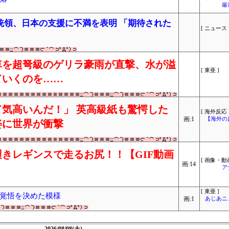
厳
統領、日本の支援に不満を表明 「期待された
[ ニュース 
車を超弩級のゲリラ豪雨が直撃、水が溢
[ 東亜 ]
ていくのを……
気高いんだ！」 英高級紙も驚愕した
[ 海外反応 
画:1
【海外の
姿に世界が衝撃
きレギンスで走るお尻！！【GIF動画
[ 画像・動画
画:14
ア
[ 東亜 ]
覚悟を決めた模様
画:1
あじあニ