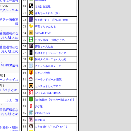
とらほー速報
ャンル ]
69
けおけお速報
アダルトMeta
71
ぎあちゃんねる（仮）
女子アナ画像速
72
ひま速(°∀°) -暇つぶし速報-
報
73
子育てちゃんねる
 ]
受信遅報@な
74
BREAK TIME
・おんJまとめ
75
ハロン棒ch -競馬まとめ-
 ]
76
黄昏ちゃんねる
受信遅報@な
・おんJまとめ
77
もばます｜デレステまとめ
78
阪神タイガースちゃんねる
 ]
VIPPER速報
79
Ｚチャンネル＠ＶＩＰ
80
ジャンプ速報
球 ]
ースチョイス
81
ポーランドボール 翻訳
 ]
81
カルチョまとめブログ
-5chまとめ-
83
BABYMETAL TIMES
]
84
footballnet【サッカー5chまとめ】
ふぇー速
 ]
85
チゲ速
受信遅報@な
85
VTuberNews
・おんJまとめ
85
まなにゅ～
]
88
もきゅ速(*´ω`*)人(´･ェ･｀)
鬱 海外・韓国