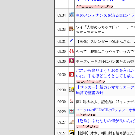
車のメンテナンスを渋る夫にイラ
09:34
ワイ「人妻めっちゃエ口い……。エ○
09:33
ｗｗｗｗｗｗｗｗ
09:31
【画像】スレンダー巨乳まんさん、と
09:30
今って「犯罪はこうやって行うので
09:30
チーズケーキぷゆゆパン来たよぉ🥺
バスから降りようとお金を入れた
09:30
いた。手をほどこうとしても放して
【サッカー】新カシマサッカース
09:30
民営で整備方針
09:30
藤井聡太名人、記念品に27インチデ
ユニクロのBLEACHのTシャツ、オ
09:29
【怒報】ふたなりの何が良いんだ
09:27
09:27
【阪神】才木、8回0封も勝ち消えた