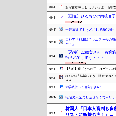
09:45
安斉愛結 中出し カノジョよりも
【画像】ひるおびの南後杏子
09:44
一軒家建てるけどこれで800万円
09:43
ロシア「SRBMでキエフを火の
09:41
ぞ！」
【恐怖】22歳女さん、商業
09:40
捕されてしまう・・・
09:40
【悲報】親「うちの子にはゲームは
ぼく(35)「結婚しよう！貯金200
09:39
ｗｗ
09:39
大学教授って頭良すぎやろ
職場の人全員と話せなくてもいい
09:39
韓国人「日本人審判も多
09:35
リストに衝撃の声！」→