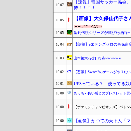
【速報】韓国サッカー協会、
10:07
待！！！！
【画像】大久保佳代子さ
10:05
聖剣伝説シリーズが滅びた理由っ
10:05
【朗報】eエデンズゼロの色保留
10:04
10:03
山本祐大2安打3打点wwwwwｗ
10:02
【悲報】Switch2のゲームがやり
UPSっている？ 使ってる奴
10:01
10:00
めっちゃ良い感じのブレスレット買
10:00
【ポケモンチャンピオンズ】バトン
【画像】かつての天下人「マッ
10:00