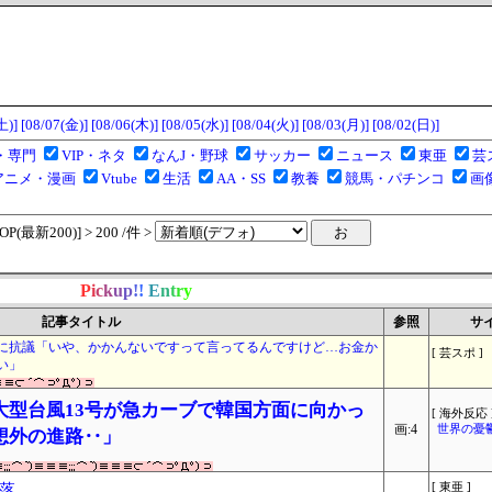
土)]
[08/07(金)]
[08/06(木)]
[08/05(水)]
[08/04(火)]
[08/03(月)]
[08/02(日)]
・専門
VIP・ネタ
なんJ・野球
サッカー
ニュース
東亜
芸
アニメ・漫画
Vtube
生活
AA・SS
教養
競馬・パチンコ
画
(最新200)] > 200 /件 >
P
i
c
k
u
p
!
!
E
n
t
r
y
記事タイトル
参照
サ
に抗議「いや、かかんないですって言ってるんですけど…お金か
[ 芸スポ ]
い」
大型台風13号が急カーブで韓国方面に向かっ
[ 海外反応 
画:4
世界の憂
想外の進路‥」
落
[ 東亜 ]