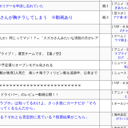
[ アニメ・漫
ホリデーを申請し忘れていた
画:1
ぎあちゃ
[ 芸スポ ]
佑さんが胸チラしてしまう ※動画あり
画:3
アナ速‐
[ VIP・ネタ
Zチャ
[ ゲーム ]
んか）同じってマジ！？←「スズカさんみたいな演技の方がレア
ウマ娘ま
[ アニメ・漫
！ラブライブ！」運営チームです。【蓮ノ空】
ラブライ
ログ 
[ ニュース 
3」が予定通りオープンモデル化される
常
の船が衝突2人死亡 南シナ海でフィリピン船を追跡中、公表まで
[ ニュース 
[ VIP・ネタ
ｗｗｗｗｗｗｗｗｗｗｗｗｗｗｗｗｗｗｗｗｗｗｗｗ
[ アニメ・漫
スドライバー」のレビュー動画公開！！
ヒ
ラブホ』は知ってるわけよ。さっき急にカーナビが『そろ
[ オールジ
ってくるもんだから」
[ 海外反応 
いる？それとも否定的に見ている？投票結果がこちら」
ガラパゴ