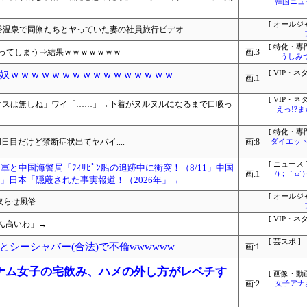
韓国ニュ
[ オールジ
る混浴温泉で同僚たちとヤっていた妻の社員旅行ビデオ
[ 特化・専門
払ってしまう⇒結果ｗｗｗｗｗｗｗ
画:3
うしみつ
奴ｗｗｗｗｗｗｗｗｗｗｗｗｗｗｗｗ
[ VIP・ネタ
画:1
[ VIP・ネタ
クスは無しね」ワイ「……」→下着がヌルヌルになるまで口吸っ
えっ!?
[ 特化・専門
目だけど禁断症状出てヤバイ....
画:8
ダイエット
[ ニュース 
軍と中国海警局「ﾌｨﾘﾋﾟﾝ船の追跡中に衝突！（8/11」中国
画:1
/)；｀ω
」日本「隠蔽された事実報道！（2026年」→
[ オールジ
取らせ風俗
[ VIP・ネタ
かん高いわ」→
[ 芸スポ ]
シーシャバー(合法)で不倫wwwwww
画:1
ナム女子の宅飲み、ハメの外し方がレベチす
[ 画像・動画
画:2
女子アナ