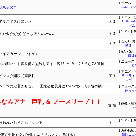
[ ゲーム ]
味あるの？
mutyun
[ アニメ・漫
でラスボスに驚いた
画:2
GUNDA
ダム
[ VIP・ネタ
0万円だったらどっち選ぶwwwww
画:3
[ なんJ・野
画:2
竜速（
[ AA・SS ]
パイアガール、ですか」
SS
[ ニュース 
年の闇バイト募り侵入盗繰り返す 容疑で中学生2人含む7人逮捕
常
[ アニメ・漫
インスタ開設【声優】
画:3
ラブライ
ログ 
日本に定着させる」 →国家公務員月給3.51％増へ 人事院の勧
[ ニュース 
黒マッ
なみアナ 巨乳 ＆ ノースリーブ！！
[ 画像・動画
画:30
ア
[ VIP・ネタ
言われたお父さん、グレる
画:1
[ 海外反応 
とHBM開発で協力強化」→「サムスンに負ける」
韓国ニュ