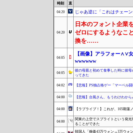
時刻
直
じゃあ逆に「これはチェーン
04:20
日本のフォント企業
ゼロにするようなこ
04:20
換を……
【画像】アラフォー∧∨
04:05
wwwwww
彼の母親と初めて食事した時に彼母
04:05
ってきた
04:02
【悲報】PS独占格ゲー「マーベル闘
04:00
【悲報】台風さん、もうわけわから
04:00
【ラブライブ！】これが、105期蓮
関東の上空でスプライトという発光
04:00
ることができた
韓国人「株価43万ウォン→3万ウォ