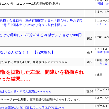
[ 海外反応 
ムシンサ、ユニフォーム取引額が353%急増」
韓国ニュ
[ オールジ
危機」台風13号「三峡直撃確定」日本「最も強い勢力で接
[ ニュース 
/)；｀ω
と15号「中国本土でぶつかり合う（前代未聞」→
けで瞬時に-15℃冷却する冷感ポンチョが3,980円
[ VIP・ネタ
画:5
[ アイドル 
んないるんだな！！！【乃木坂46】
画:1
坂道情報
[ 特化・専門
が分かれる女さん4人衆、発見されるｗｗｗｗｗｗｗ
画:2
うしみつ
情報を拡散した左派、間違いを指摘され
[ 東亜 ]
かった結果……
[ アニメ・漫
あまりにも多すぎて大渋滞にｗｗｗｗｗ
画:10
[ オールジ
女子マネージャーは毎日、顧問教師の性処理をさせられています。
[ ゲーム ]
たった2回のスパロボ参戦で大人気ロボ作品にｗｗ