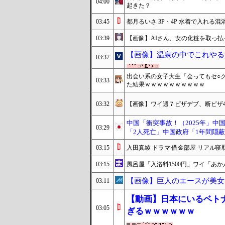
04:00
起きた？
03:45
都月るいさ 3P・4P 水着で入れ
03:39
【画像】AIさん、女の化粧を取っ
【画像】温泉の中でこれやる
03:37
出会い系の女子大生「会ってもセ○
03:33
た結果ｗｗｗｗｗｗｗｗｗｗ
03:32
【画像】ワイ週７ピザデブ、断ピザ4日
中国「衝突事故！（2025年」中国
03:29
「2人死亡」中国政府「1年間隠蔽
03:15
入田真綾 ドラマ 借金部屋 リアル寝
03:15
風呂屋「入浴料1500円」ワイ「あ
【画像】巨人のエースが美女と
03:11
【動画】日本にいるベト
03:05
ぎるｗｗｗｗｗｗ