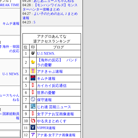
ャンル ]
04:28 :
あじあニュースちゃんねる
BREAK TIME
04:28 :
【モンハンワイルズ】モンス
ターハンター攻略まとめ
04:27 :
よい子のためのおんＪまとめ
速報
04:23 :
5
キムチ速報
アナグロあんてな
逆アクセスランキング
]
鬱 海外・韓国
位
印
ブログ
の反応
1
U-1 NEWS.
【海外の反応】 パンド
2
ラの憂鬱
3
アナきゃぷ速報
U-1 NEWS.
4
キムチ速報
5
カイカイ反応通信
6
世界の憂鬱
ュースちゃん
7
保守速報
ねる
8
じわ速 芸能ニュース
]
9
女子アナお宝画像速報
´)＜国家総動員
報
10
やる夫まとめくす
11
VIPPER速報
12
アナ速‐女子アナ画像速報