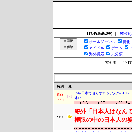
[TOP(最新200)]
|
[08/08(
オールジャンル
特化
アイドル
ゲーム
海外反応
未分類
索引モード > [TOP
時刻
直
15年日本で暮らすロシア人YouTub
RSS
休止
Pickup
海外「日本人はなんて
23:00
極限の中の日本人の