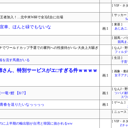
[ VIP・ネタ
[ サッカー 
ー王者加入！…北中米W杯で全3試合に出場
S
[ 東亜 ]
宣車、ほんと碌でもないな
画:1
あじあニ
[ 競馬・パ
競馬ま
チでワールドカップ予選での審判への性接待がバレ大炎上大騒ぎ
[ なんJ・野
フィルダ
[ 生活 ]
報を流す馬鹿がいる
子育
姉さん、特別サービスがエ□すぎる件ｗｗｗｗ
[ 画像・動画
画:1
女子アナ
[ なんJ・野
==竜=鯉 【8/7】
画:1
ツバメ速
スワ
[ ゲーム ]
青春を送りたいなっっっっ
画:1
[ ニュース 
[ VIP・ネタ
のに上半期の輸出額が台湾と韓国に抜かれるww
Zチャ