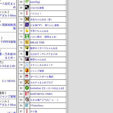
]
68
easterEgg
ース反応まと
め
69
けおけお速報
ャンル ]
70
バイクと！
アダルトMeta
70
ぎあちゃんねる（仮）
]
´)＜国家総動員
72
ひま速(°∀°) -暇つぶし速報-
報
72
子育てちゃんねる
74
ハロン棒ch -競馬まとめ-
 ]
VIPPER速報
75
BREAK TIME
76
阪神タイガースちゃんねる
]
通～乃木坂46
76
もばます｜デレステまとめ
まとめ～
78
黄昏ちゃんねる
 ]
79
Ｚチャンネル＠ＶＩＰ
-5chまとめ-
80
ジャンプ速報
81
ポーランドボール 翻訳
U-1 NEWS.
82
カルチョまとめブログ
83
footballnet【サッカー5chまとめ】
画 ]
84
BABYMETAL TIMES
ジャンプ速報
85
もきゅ速(*´ω`*)人(´･ェ･｀)
ャンル ]
アダルトMeta
85
VTuberNews
87
チゲ速