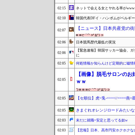
02:15
ネットで会える女とヤれる率がwww
02:10
韓国代表DFイ・ハンボムがベルギ
【ニュース】日本共産党の街
02:07
02:06
日本競馬歴代最低の実況
【緊急速報】韓国サッカー協会、ガ
02:06
に
02:05
何処情報か知らんけど定期的に嘘情
【画像】脱毛サロンのお
02:05
ｗｗ
【セ順位】虎=兎-====//====燕=星
02:05
きまぐれオレンジロードみたいな
02:05
02:03
未だに就職=安定と思ってる奴w
02:03
【悲報】日本、高市円安ホクホクな