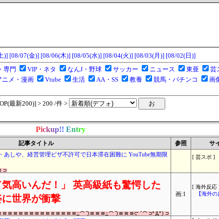
土)]
[08/07(金)]
[08/06(木)]
[08/05(水)]
[08/04(火)]
[08/03(月)]
[08/02(日)]
・専門
VIP・ネタ
なんJ・野球
サッカー
ニュース
東亜
芸
アニメ・漫画
Vtube
生活
AA・SS
教養
競馬・パチンコ
画
(最新200)] > 200 /件 >
P
i
c
k
u
p
!
!
E
n
t
r
y
記事タイトル
参照
サ
er・あしや、経営管理ビザ不許可で日本滞在困難に YouTube無期限
[ 芸スポ ]
気高いんだ！」 英高級紙も驚愕した
[ 海外反応 
画:1
【海外の
姿に世界が衝撃