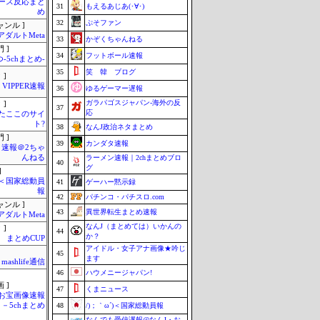
ース反応まと
31
もえるあじあ(･∀･)
め
32
ぷそファン
ャンル ]
アダルトMeta
33
かぞくちゃんねる
 ]
34
フットボール速報
-5chまとめ-
35
笑 韓 ブログ
 ]
VIPPER速報
36
ゆるゲーマー遅報
ガラパゴスジャパン-海外の反
 ]
37
応
またここのサイ
ト?
38
なんJ政治ネタまとめ
 ]
39
カンダタ速報
速報＠2ちゃ
んねる
ラーメン速報｜2chまとめブロ
40
グ
]
´)＜国家総動員
41
ゲーハー黙示録
報
42
パチンコ・パチスロ.com
ャンル ]
43
異世界転生まとめ速報
アダルトMeta
なんJ（まとめては）いかんの
 ]
44
か？
まとめCUP
アイドル・女子アナ画像★吟じ
45
ます
mashlife通信
46
ハウメニージャパン!
 ]
47
くまニュース
お宝画像速報
－5chまとめ
48
/)；｀ω´)＜国家総動員報
なんでも受信遅報@なんJ・お