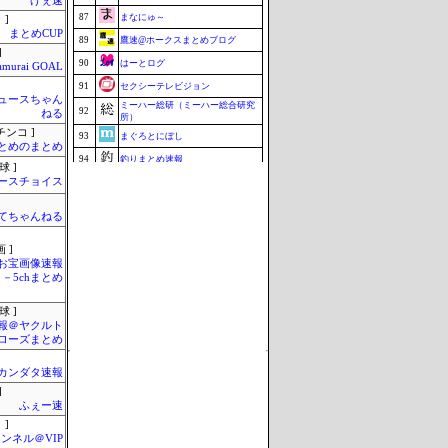
げぇ速
87
まなにゅ～
 ]
まとめCUP
89
鷹速@ホークスまとめブログ
]
90
はーとログ
amurai GOAL
91
セクシーテレビジョン
ュースちゃん
ミーハー総研（ミーハー総合研究
92
ねる
所）
チンコ ]
93
まぐろとにぼし
とめのまとめ
94
釣りまとめ速報
球 ]
ースチョイス
95
こんなニュースにでくわした
96
ねこのあまやどり
てちゃんねる
96
マラソン速報
 ]
96
ZAPZAP!
お宝画像速報
99
究極のまとめ.com
－5chまとめ
100
みそパンNEWS
球 ]
Update 08/08 03:38
報＠ヤクルト
ローズまとめ
カンダタ速報
]
ふぇー速
 ]
ンネル＠VIP