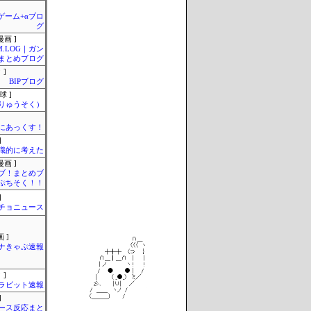
のゲーム+αブロ
グ
画 ]
M.LOG｜ガン
まとめブログ
 ]
BIPブログ
球 ]
りゅうそく）
まにあっくす！
]
識的に考えた
画 ]
ブ！まとめブ
ぷちそく！！
]
チョニュース
 ]
ナきゃぷ速報
 ]
ラビット速報
]
ース反応まと