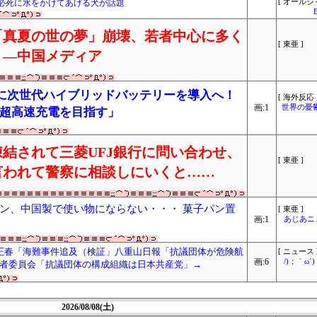
必死に水をかけてあげる犬が話題
[ オールジ
「真夏の世の夢」崩壊、若者中心に多く
[ 東亜 ]
」―中国メディア
年に次世代ハイブリッドバッテリーを導入へ！
[ 海外反応 
画:1
世界の憂
離や超高速充電を目指す」
結されて三菱UFJ銀行に問い合わせ、
[ 東亜 ]
言われて警察に相談しにいくと……
ン、中国製で使い物にならない・・・ 菓子パン置
[ 東亜 ]
画:1
あじあニ
正春「海難事件追及（検証」八重山日報「抗議団体が危険航
[ ニュース 
画:6
/)；｀ω
者委員会「抗議団体の構成組織は日本共産党」→
2026/08/08(土)