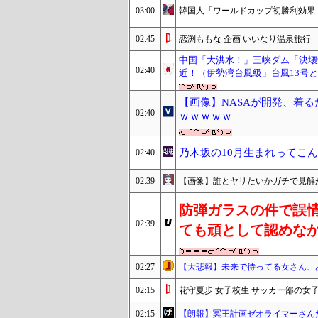
03:00
韓国人「ワールドカップ初勝利効果！
02:45
恋渕ももな 企画 いいなり温泉旅行
中国「大洪水！」三峡ダム「決壊
02:40
近！（伊勢湾台風級」台風13号
【画像】NASAが開発、着るだ
02:40
ｗｗｗｗｗ
乃木坂の10月生まれってこ
02:40
02:39
【画像】誰とヤリたいかガチで見解
防弾ガラスの件で誤
02:39
ても頑として認めな
02:27
【大悲報】未来で待ってる女さん、
02:15
花守夏歩 女子校生 サッカー部の
02:15
【朗報】冥王計画ゼオライマーさん