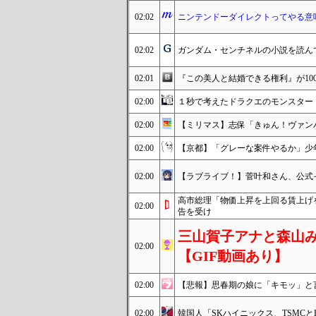
02:02
ニンテンドーダイレクトってやる意
02:02
ガンダム・センチネルの小説を読ん
02:01
『この美人と結婚できる権利』が10
02:00
１秒で考えたドラクエのモンスター
02:00
【ミリマス】志保「きゅん！ヴァン
02:00
【京都】「グレーな案件やるか」少
02:00
【ラブライブ！】菅叶和さん、公式
高市総理「物価上昇を上回る賃上げを
02:00
告を受け
三山賀子アナと森山み
02:00
【GIF動画あり】
02:00
【悲報】思春期の娘に「キモッ」と
02:00
韓国人「SKハイニックス、TSMC