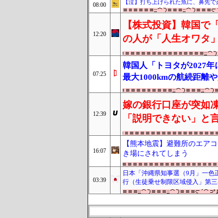
【泣】打ち上げられた魚に、鼻先で
08:00
【株式投資】韓国で
12:20
の人が「人生オワタ
韓国人「トヨタが2027
07:25
最大1000kmの航続距
嫁の銀行口座が突如凍
12:39
「説明できない」と
【熊本地震】避難所のエアコ
16:07
き場にされてしまう
日本「沖縄県知事選（9月」一色
03:39
行（生徒乗せ制限区域侵入」第三