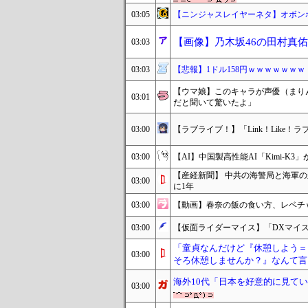
03:05
【ニンジャスレイヤーネタ】オボン
【画像】乃木坂46の田村真
03:03
03:03
【悲報】1ドル158円ｗｗｗｗｗｗｗ
【ウマ娘】このキャラが声優（まり
03:01
だと聞いて驚いたよ」
03:00
【ラブライブ！】「Link！Like
03:00
【AI】中国製高性能AI「Kimi-K
【産経新聞】 中共の海警局と海軍
03:00
に1年
03:00
【動画】春奈の飯の食い方、レベチ
03:00
【仮面ライダーマイス】「DXマイ
「童貞なんだけど『休憩しよう＝
03:00
そろ休憩しませんか？』なんて言
海外10代「日本を好意的に見て
03:00