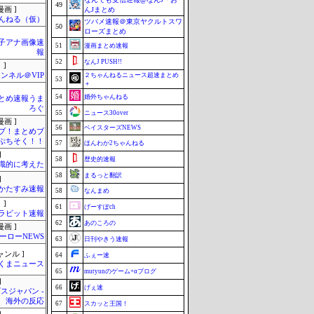
49
画 ]
んJまとめ
んねる（仮）
ツバメ速報＠東京ヤクルトスワ
50
ローズまとめ
女子アナ画像速
51
漫画まとめ速報
報
52
なんJ PUSH!!
 ]
ンネル＠VIP
２ちゃんねるニュース超速まとめ
53
＋
54
婚外ちゃんねる
とめ速報うま
ろぐ
55
ニュース30over
画 ]
56
ベイスターズNEWS
ブ！まとめブ
ぷちそく！！
57
ほんわか2ちゃんねる
]
58
歴史的速報
識的に考えた
58
まるっと翻訳
]
かたすみ速報
58
なんまめ
 ]
61
げーすぽch
ラビット速報
62
あのころの
画 ]
ーローNEWS
63
日刊やきう速報
ャンル ]
64
ふぇー速
くまニュース
65
mutyunのゲーム+αブログ
]
66
げぇ速
スジャパン -
海外の反応
67
スカッと王国！