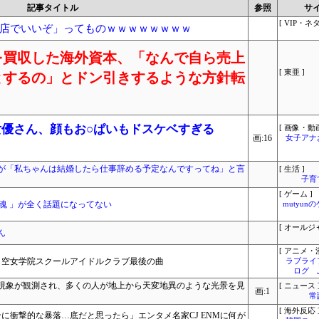
記事タイトル
参照
サ
[ VIP・ネタ
店でいいぞ」ってものｗｗｗｗｗｗｗｗ
を買収した海外資本、「なんで自ら売上
[ 東亜 ]
とするの」とドン引きするような方針転
女優さん、顔もお○ぱいもドスケベすぎる
[ 画像・動画
画:16
女子アナ
が「私ちゃんは結婚したら仕事辞める予定なんですってね」と言
[ 生活 ]
子育
[ ゲーム ]
魂 」が全く話題になってない
mutyun
[ オールジ
ん
[ アニメ・漫
ノ空女学院スクールアイドルクラブ最後の曲
ラブライ
ログ 
現象が観測され、多くの人が地上から天変地異のような光景を見
[ ニュース 
画:1
常
[ 海外反応 
ンに衝撃的な暴落…底だと思ったら」エンタメ名家CJ ENMに何が