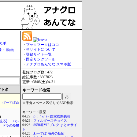
スポ
・
ブックマークはココ
像・動画
・
当サイトについて
・
登録サイト一覧
・
固定リンクツール
・
アナグロあんてな スマホ版
登録ブログ数 : 472
総記事数 : 8807023
更新 : 08/08(土)04:31
イト名
キーワード検索
げーすぽch
※半角スペース区切りでAND検索
キーワード履歴
04:29 :
/)；｀ω´)＜国家総動員報
]
04:28 :
フィルダースチョイス
反応】 パン
04:28 :
SS速報VIPブログ まとめサイ
ドラの憂鬱
ト
04:28 :
わーすぽ 海外の反応