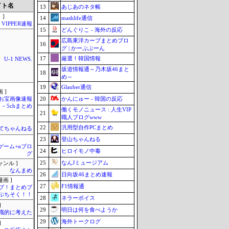
イト名
13
あじあのネタ帳
 ]
14
mashlife通信
VIPPER速報
15
どんぐりこ - 海外の反応
広島東洋カープまとめブロ
16
グ | かーぷぶーん
17
厳選！韓国情報
U-1 NEWS.
坂道情報通～乃木坂46まと
18
め～
19
Glauber通信
 ]
20
かんにゅー - 韓国の反応
お宝画像速報
－5chまとめ
働くモノニュース : 人生VIP
21
職人ブログwww
22
汎用型自作PCまとめ
てちゃんねる
23
登山ちゃんねる
のゲーム+αブロ
24
ヒロイモノ中毒
グ
25
なんJミュージアム
ャンル ]
なんまめ
26
日向坂46まとめ速報
画 ]
27
F1情報通
ブ！まとめブ
ぷちそく！！
28
ネラーボイス
]
29
明日は何を食べようか
識的に考えた
29
海外トークログ
]