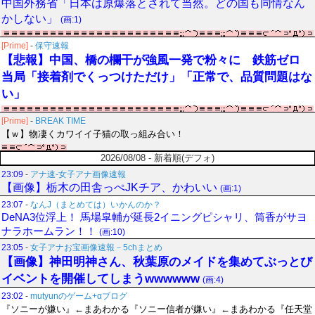
中国外務省「日本は原爆落とされて当然。どの国も同情なん
かしない」
(画:1)
[Prime]
-
保守速報
【悲報】中国、橋の欄干が強風一発で粉々に 鉄筋ゼロ
当局「接着剤でくっつけただけ」「正常で、品質問題はな
い」
[Prime]
-
BREAK TIME
【ｗ】物凄くカワイイ子猫の取っ組み合い！
2026/08/08 - 新着順(デフォ)
23:09
-
アナ速‐女子アナ画像速報
【画像】栃木の田舎っぺJKチア、かわいい
(画:1)
23:07
-
なんJ（まとめては）いかんのか？
DeNA3位浮上！ 馬場皐輔が延長2イニングピシャリ、筒香がサヨ
ナラホームラン！！
(画:10)
23:05
-
女子アナお宝画像速報－5chまとめ
【画像】神田明神さん、秋葉原のメイドを集めてぶっとび
イベントを開催してしまうwwwwww
(画:4)
23:02
-
mutyunのゲーム+αブログ
『ソニーが嫌い』←まあわかる『ソニー信者が嫌い』←まあわかる『任天堂