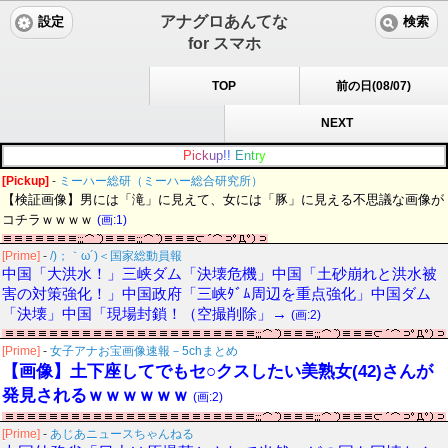
アナグロあんてな
設定
検索
for スマホ
TOP
前の日(08/07)
NEXT
P
i
c
k
u
p
!
!
E
n
t
r
y
[Pickup]
-
ミーハー総研（ミーハー総合研究所）
【検証画像】男には「滝」に見えて、女には「豚」に見える不思議な画像が
コチラｗｗｗｗ
(画:1)
[Prime]
-
/)；｀ω´)＜国家総動員報
中国「大洪水！」三峡ダム「決壊危機」中国「土砂崩れと洪水被
害の対策強化！」中国政府「三峡ﾀﾞﾑ周辺を重点強化」中国ダム
「決壊」中国「現場封鎖！（空撮削除」→
(画:2)
[Prime]
-
女子アナお宝画像速報－5chまとめ
【画像】土下座してでもセ○クスしたい美熟女(42)さんが
発見されるｗｗｗｗｗｗ
(画:2)
[Prime]
-
あじあニュースちゃんねる