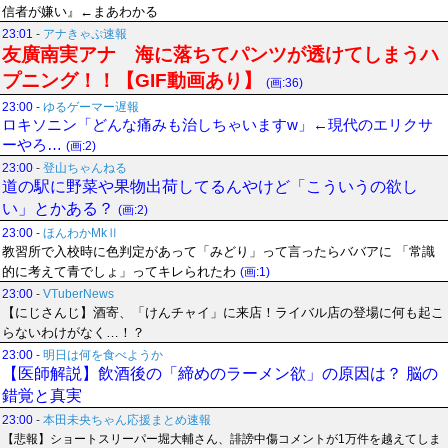
信者が嫌い』←まあわかる
23:01
-
アナきゃぷ速報
友廣南実アナ 海に落ちてパンツが透けてしまうハ
プニング！！【GIF動画あり】
(画:36)
23:00
-
ゆるゲーマー遅報
ロキソニン「どんな痛みも治しちゃいますw」←現代のエリクサ
ーやろ…
(画:2)
23:00
-
登山ちゃんねる
道の駅に野菜や果物出荷してるんやけど「こういうの欲し
い」とかある？
(画:2)
23:00
-
ほんわかMkⅡ
教習所で入校時に色判定があって「みどり」って言ったらババアに 「常識
的に考えて青でしょ」ってキレられたわ
(画:1)
23:00
-
VTuberNews
【にじさんじ】酒寄、「けんチャイ」に来店！ライバル店の登場に何も起こ
らないわけがなく…！？
23:00
-
明日は何を食べようか
【医師解説】飲酒後の「締めのラーメン欲」の原因は？ 脳の
錯覚と真実
23:00
-
本田未央ちゃん応援まとめ速報
【悲報】ショートスリーパー堀大輔さん、誹謗中傷コメントが1万件を越えてしま