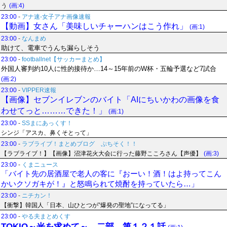
う
(画:4)
23:00
-
アナ速‐女子アナ画像速報
【動画】女さん「美味しいチャーハンはこう作れ」
(画:1)
23:00
-
なんまめ
助けて、電車でうんち漏らしそう
23:00
-
footballnet【サッカーまとめ】
外国人審判約10人に性的接待か…14～15年前のW杯・五輪予選など7試合
(画:2)
23:00
-
VIPPER速報
【画像】セブンイレブンのバイト「AIにちいかわの画像を食
わせてっと………できた！」
(画:1)
23:00
-
SSまにあっくす！
シンジ「アスカ、鼻くそとって」
23:00
-
ラブライブ！まとめブログ ぷちそく！！
【ラブライブ！】【画像】沼津花火大会に行った藤野こころさん【声優】
(画:3)
23:00
-
くまニュース
「バイト先の居酒屋で老人の客に『おーい！酒！はよ持ってこん
かいクソガキが！』と怒鳴られて焼酎を持っていたら…」
23:00
-
ニチカン！
【衝撃】韓国人「日本、山ひとつが”爆発の聖地”になってる」
23:00
-
やる夫まとめくす
TOKIO～光を求めて～ 二部 第１２１話