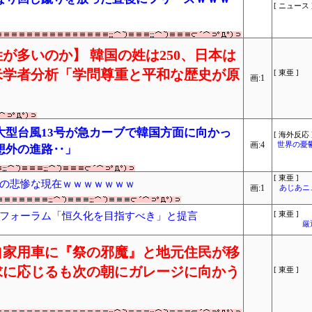
[ ニュース 
が多いのか】 韓国の姓は250、日本は
米学者分析「学問尊重と平和な歴史が原
[ 東亜 ]
画:1
大型台風13号が急カーブで韓国方面に向かっ
[ 海外反応 
画:4
世界の憂
想外の進路‥」
[ 東亜 ]
の悲惨な現在ｗｗｗｗｗｗｗ
画:1
あじあニ
フォーラム「恒久化を目指すべき」と提言
[ 東亜 ]
厳
自家用車に『祭の邪魔』と地元住民が移
求に応じるも次の朝にガレージに向かう
[ 東亜 ]