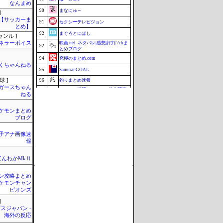
なんまめ
90
まなにゅ～
]
lnet【サッカーま
91
セクシーテレビジョン
とめ】
92
まぐろとにぼし
ャンル ]
ネラーボイス
映画.net -ネタバレ|感想|評判 2chま
92
とめブログ-
94
究極のまとめ.com
くちゃんねる
95
Samurai GOAL
球 ]
96
釣りまとめ速報
ガースちゃん
ミーハー総研（ミーハー総合研究
97
ねる
所）
97
ZAPZAP!
ケモンまとめ
99
みそパンNEWS
ブログ
99
まとめCUP
女子アナ画像速
101
マラソン速報
報
Update 08/06 12:38
ほんわかMkⅡ
ン攻略まとめ
ケモンチャン
ピオンズ
]
スジャパン -
海外の反応