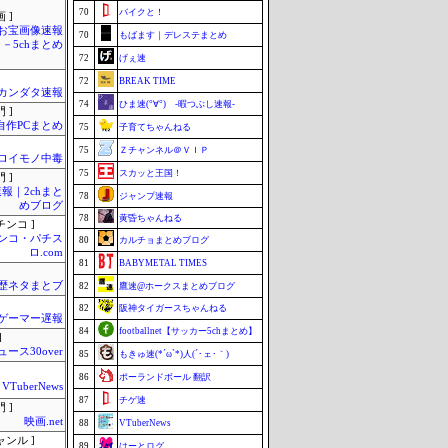
70
バイクと！
 ]
お宝画像速報
70
もばます｜デレステまとめ
－5chまとめ
72
げぇ速
72
BREAK TIME
カンダタ速報
74
ひま速(°∀°) -暇つぶし速報-
 ]
自作PCまとめ
75
子育てちゃんねる
75
Ｚチャンネル＠ＶＩＰ
ロイモノ中毒
75
スカッと王国！
 ]
報｜2chまと
78
ジャンプ速報
めブログ
78
黄昏ちゃんねる
チンコ ]
ンコ・パチス
80
カルチョまとめブログ
ロ.com
81
BABYMETAL TIMES
歴ネタまとブ
82
鷹速@ホークスまとめブログ
82
阪神タイガースちゃんねる
ゲーマー遅報
84
footballnet【サッカー5chまとめ】
]
ュース30over
85
もきゅ速(*´ω`*)人(´･ェ･｀)
86
ポーランドボール 翻訳
VTuberNews
87
チゲ速
 ]
映画.net
88
VTuberNews
ャンル ]
89
はーとログ