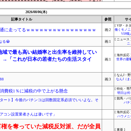
2026/08/06(木)
記事タイトル
参照
サ
[ VIP・ネタ
通に走ってるｗｗｗｗｗｗｗｗｗｗｗｗｗｗｗｗ
画:2
働くモノニュ
VIP
[ ニュース 
る😭
画:1
ニ
地域で最も高い結婚率と出生率を維持してい
[ 海外反応 
」→「これが日本の若者たちの生活スタイ
画:1
世界の憂
[ なんJ・野
88
画:3
なんJ（
[ 特化・専門
消費税1％に減税の中で上がる懸念
明日は何
[ 競馬・パ
タート】今後のパチンコは回数固定系必須でいいよな。そ
パチ
[ 海外反応 
アコン設置業者さんは凄いです」
ハウメニ
言権を奪っていた減税反対派、だが全員
[ 東亜 ]