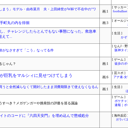
[ サッカー 
しまう」モデル・由布菜月 夫・上田綺世がW杯で不在中の“ワ
画:1
footbal
[ オールジ
手町丸の内を徘徊
画:3
し、チャレンジしたらとんでもない事態になった。救急車
[ 生活 ]
て...
かぞ
[ なんJ・野
験がなさすぎて「こう」なってる件
阪神タイ
[ ゲーム ]
るじゃん？
画:1
徒歩のポ
[ 芸スポ ]
が巨乳をマルシィに見せつけてしまう
画:6
アナ速‐
買うと全然減らなくて開封したまま消費期限きて使えなくなるん
[ 生活 ]
画:1
[ ゲーム ]
ポケチャ
うすべき？メガゲンガーや挑発技の評価を巡る議論
速報｜ポ
イトのコードに『六四天安門』を埋め込んで懲戒処分
[ 海外反応 
ガラパゴ