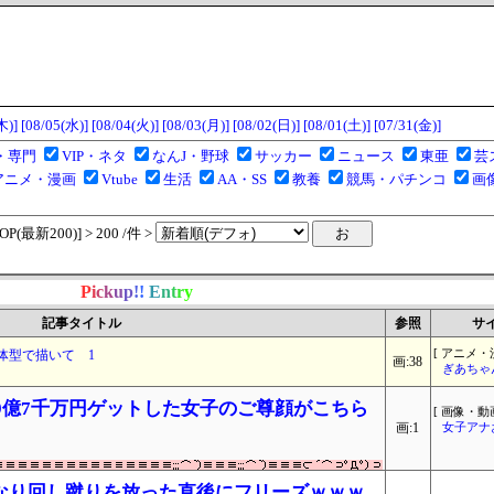
木)]
[08/05(水)]
[08/04(火)]
[08/03(月)]
[08/02(日)]
[08/01(土)]
[07/31(金)]
・専門
VIP・ネタ
なんJ・野球
サッカー
ニュース
東亜
芸
アニメ・漫画
Vtube
生活
AA・SS
教養
競馬・パチンコ
画
(最新200)] > 200 /件 >
P
i
c
k
u
p
!
!
E
n
t
r
y
記事タイトル
参照
サ
体型で描いて 1
[ アニメ・
画:38
ぎあちゃ
えて9億7千万円ゲットした女子のご尊顔がこちら
[ 画像・動画
画:1
女子アナ
なり回し蹴りを放った直後にフリーズｗｗｗ