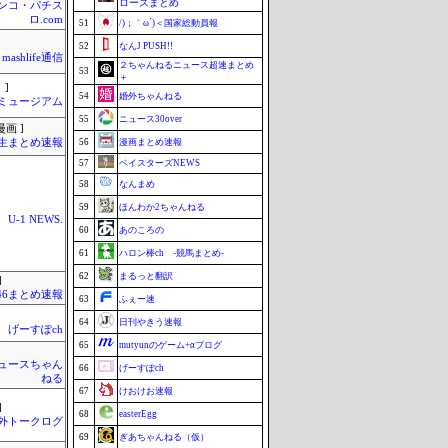
ローズまとめ
ンコ・パチス
ロ.com
51
/)；｀ω´)＜国家総動員報
52
なんJ PUSH!!
mashlife通信
２ちゃんねるニュース超速まとめ
53
＋
 ]
54
婚外ちゃんねる
Jミュージアム
55
ニュース30over
画 ]
生まとめ速報
56
漫画まとめ速報
57
ベイスターズNEWS
58
なんまめ
59
ほんわか2ちゃんねる
U-1 NEWS.
60
あのころの
61
ハロン棒ch -競馬まとめ-
62
まるっと翻訳
]
46まとめ速報
63
ふぇー速
64
日刊やきう速報
げーすぽch
65
mutyunのゲーム+αブログ
ュースちゃん
66
げーすぽch
ねる
67
けおけお速報
]
68
easterEgg
外トークログ
69
ぎあちゃんねる（仮）