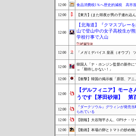
12:00
食品消費税1％へ歴史的減税 高市首
12:00
【東方】(また咲夜が男の子連れ込んで
【北海道】『クマスプレーを
山で登山中の女子高校生が熊
12:00
学校行事で入山
12:00
「メガミデバイス 皇巫（オウブ） 
韓国人「ナ・ホンジン監督の新作に
12:00
→「期待しかない！」
12:00
【衝撃】韓国の掲示板「原宿、アニ
【デルフィニア】モーさ
12:00
うです【茅田砂湖】 第
『ダークソウル』グウィンが発売当
12:00
られている
12:00
【朗報】大谷翔平さん、OPSナ・リー
12:00
【動画】本場の卵とトマトの炒め物