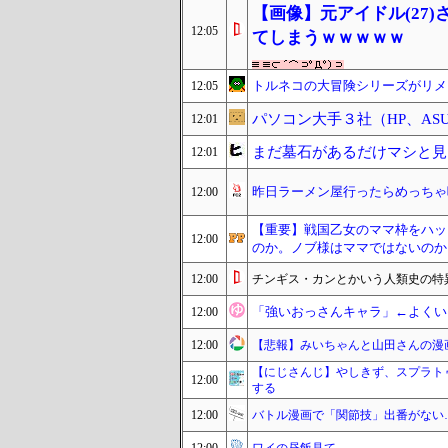
【画像】元アイドル(27
12:05
てしまうｗｗｗｗｗ
トルネコの大冒険シリーズがリメ
12:05
パソコン大手３社（HP、AS
12:01
まだ墓石があるだけマシと見
12:01
昨日ラーメン屋行ったらめっちゃ
12:00
【重要】戦国乙女のママ枠をハッ
12:00
のか。ノブ様はママではないのか
12:00
チンギス・カンとかいう人類史の特
「強いおっさんキャラ」←よくい
12:00
12:00
【悲報】みいちゃんと山田さんの漫
【にじさんじ】やしきず、スプラト
12:00
する
12:00
バトル漫画で「関節技」出番がない