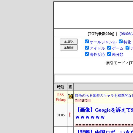
[TOP(最新200)]
|
[08/06(
オールジャンル
特化
アイドル
ゲーム
海外反応
未分類
索引モード > [TOP
時刻
直
RSS
特徴のある体型のキャラを標準的な
Pickup
【画像】Googleを訴
01:05
ｗｗｗｗｗｗ
【悲報】中国ロボ、いき