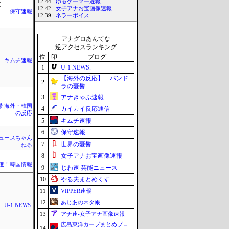
12:44 :
ゆるゲーマー遅報
]
12:42 :
女子アナお宝画像速報
保守速報
12:39 :
ネラーボイス
アナグロあんてな
逆アクセスランキング
位
印
ブログ
キムチ速報
1
U-1 NEWS.
【海外の反応】 パンド
2
ラの憂鬱
3
アナきゃぷ速報
]
鬱 海外・韓国
4
カイカイ反応通信
の反応
5
キムチ速報
6
保守速報
ュースちゃん
7
世界の憂鬱
ねる
8
女子アナお宝画像速報
選！韓国情報
9
じわ速 芸能ニュース
10
やる夫まとめくす
11
VIPPER速報
12
あじあのネタ帳
U-1 NEWS.
13
アナ速‐女子アナ画像速報
広島東洋カープまとめブロ
14