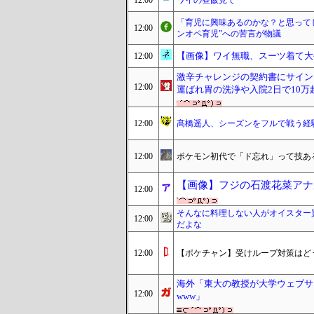
12:00
ワイの昼飯見て
「育児に興味あるのかな？と思って
12:00
ンオペ育児”への苦言が物議
【画像】ワイ無職、スーツ着て大
12:00
激辛チャレンジの契約書にサイン
12:00
運ばれ胃の洗浄や入院2日で10万超え
12:00
髙橋遥人、シーズンをフルで戦う経
12:00
ポケモン初代で「ド忘れ」って技あ
【画像】フジの石渡花菜アナ
12:00
そんなに料理しない人がオイスター
12:00
だよな
12:00
【ポケチャン】受けループ対策はど
海外「東大の教授が大学ウェブサ
12:00
www」