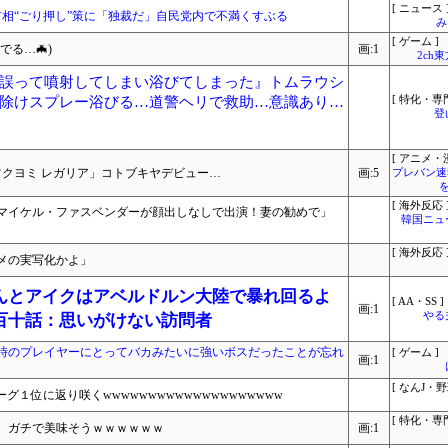
[ ニュース 
相“ごり押し”策に「独裁だ」自民党内で不満くすぶる
み
[ ゲーム ]
る…🦇)
画:1
2ch
誤って噴射してしまい浴びてしまった』トムラウシ
除けスプレー浴びる…道警ヘリで救助…意識あり…
[ 特化・専門
登
[ アニメ・漫
ツクヨミ レガリア」コトブキヤデビュー…
画:5
プレバン速
[ 海外反応 
マイケル・ファスベンダーが顔出しなしで出演！妻の勧めで」
韓国ニュ
[ 海外反応 
メの実写化かよ」
んとアイクはアベルドルン大陸で暴れ回るよ
[ AA・SS ]
画:1
やる
百十話：思いがけない訪問者
時のプレイヤーにとってバカみたいに強いボスだったことが忘れ
[ ゲーム ]
画:1
[ なんJ・野
グ１位に返り咲くwwwwwwwwwwwwwwwwwwww
[ 特化・専門
、ガチで美味そうｗｗｗｗｗｗ
画:1