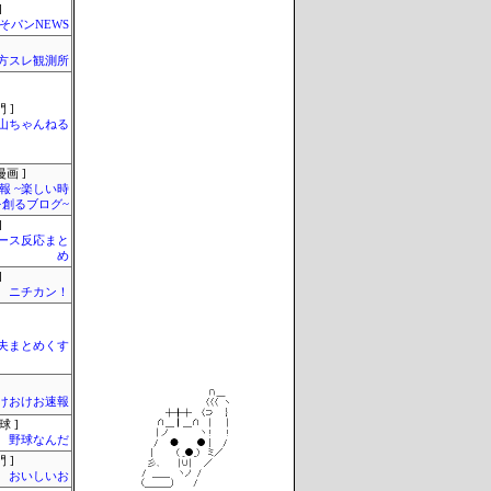
]
そパンNEWS
東方スレ観測所
 ]
山ちゃんねる
画 ]
報 ~楽しい時
を創るブログ~
]
ース反応まと
め
]
ニチカン！
夫まとめくす
けおけお速報
球 ]
野球なんだ
 ]
おいしいお