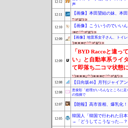
12:12
声
【画像】本田望結の妹、本田
12:11
【画像】こういうのでいいん
12:10
【画像】地雷系女子さん、トイレ我
12:09
「BYD Raccoと
い」と自動車系ライ
12:09
て即落ち二コマ状態
【日向坂46】月刊ジャイア
12:08
恵俊彰「総理がいろんなところに足
12:08
の指摘で
【朗報】高市首相、爆乳化！
12:07
韓国人「韓国で行われた日本
12:05
→「どうしてこうなった…？（