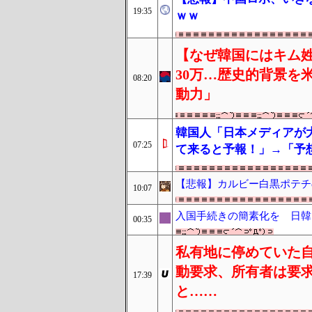
19:35
ｗｗ
【なぜ韓国にはキム姓
30万…歴史的背景を
08:20
動力」
韓国人「日本メディアが
07:25
て来ると予報！」→「予
【悲報】カルビー白黒ポテチ
10:07
入国手続きの簡素化を 日韓
00:35
私有地に停めていた
動要求、所有者は要
17:39
と……