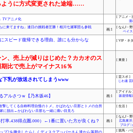
るように方式変更された途端……
[ アニメ・漫
」TVアニメ化
漫
ちに来てますね」連日の挑戦者圧勝！相川七瀬軍団も参戦
[ なんJ・野
画:1
ベイス
にスピード復帰できる理由、誰にも分からな
[ VIP・ネタ
ーン、売上が減りはじめた？カカオのス
[ 東亜 ]
期比で売上がマイナス16％
[ 芸スポ ]
な下乳が放送されてしまうwww
じわ速 
[ アイドル 
ぎるアルさつｗ【乃木坂46】
画:1
坂道情報
攻撃してくる自称料理自慢のトメ。かばわない旦那とトメの台所
[ 生活 ]
実家に脱出←かばわない旦那も一緒に痛い目見ろ
[ なんJ・野
5打率.438得点圏.000）←1番に置いた方が良くね？
画:1
広島東洋
ブログ 
[ 競馬・パ
ップ2を撤去したらしくディスクアッパーさん達から落胆の