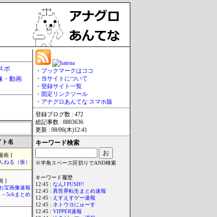
スポ
・
ブックマークはココ
像・動画
・
当サイトについて
・
登録サイト一覧
・
固定リンクツール
・
アナグロあんてな スマホ版
登録ブログ数 : 472
総記事数 : 8803636
更新 : 08/06(木)12:41
イト名
キーワード検索
漫画 ]
んねる（仮）
※半角スペース区切りでAND検索
キーワード履歴
 ]
12:45 :
なんJ PUSH!!
お宝画像速報
12:45 :
異世界転生まとめ速報
－5chまとめ
12:45 :
えすえすゲー速報
12:45 :
ネトウヨにゅーす
12:45 :
VIPPER速報