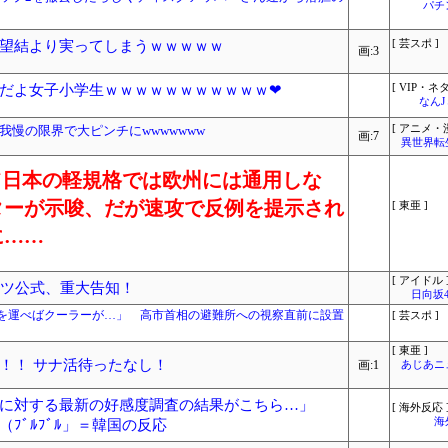
パチ
望結より実ってしまうｗｗｗｗｗ
[ 芸スポ ]
画:3
だよ女子小学生ｗｗｗｗｗｗｗｗｗｗｗ❤
[ VIP・ネタ
なん
慢の限界で大ピンチにwwwwwww
[ アニメ・漫
画:7
異世界転
違って日本の軽規格では欧州には通用しな
ターが示唆、だが速攻で反例を提示され
[ 東亜 ]
に……
[ アイドル 
ンツ公式、重大告知！
日向坂
を運べばクーラーが…」 高市首相の避難所への視察直前に設置
[ 芸スポ ]
[ 東亜 ]
！！ サナ活待ったなし！
画:1
あじあニ
に対する最新の好感度調査の結果がこちら…」
[ 海外反応 
海
ﾌﾞﾙﾌﾞﾙ」＝韓国の反応