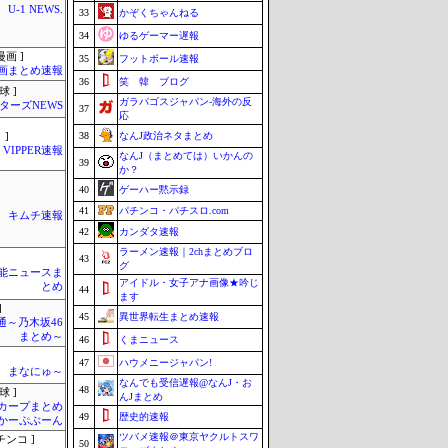
U-1 NEWS.
33
かぞくちゃんねる
34
ゆるゲーマー遅報
画 ]
35
フットボール速報
画まとめ速報
36
笑 韓 ブログ
球 ]
ガラパゴスジャパン-海外の反
ターズNEWS
37
応
38
なんJ政治ネタまとめ
 ]
VIPPER速報
なんJ（まとめては）いかんの
39
か？
40
ゲーハー黙示録
41
パチンコ・パチスロ.com
キムチ速報
42
カンダタ速報
ラーメン速報｜2chまとめブロ
43
グ
芸能ニュースま
アイドル・女子アナ画像★吟じ
とめ
44
ます
]
45
異世界転生まとめ速報
通～乃木坂46
まとめ～
46
くまニュース
47
ハウメニージャパン!
まなにゅ～
なんでも受信遅報@なんJ・お
48
球 ]
んJまとめ
カープまとめ
49
歴史的速報
| かーぷぶーん
ツバメ速報＠東京ヤクルトスワ
チンコ ]
50