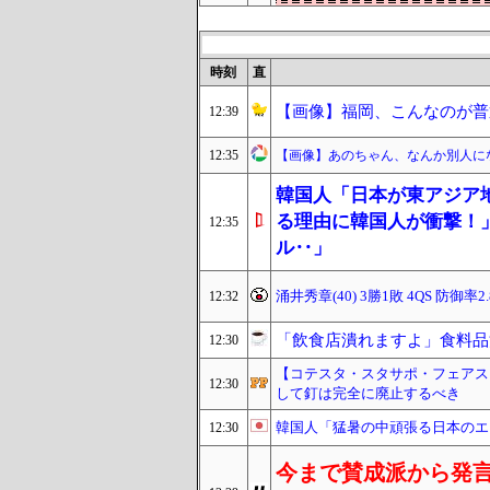
時刻
直
【画像】福岡、こんなのが普
12:39
12:35
【画像】あのちゃん、なんか別人にな
韓国人「日本が東アジア
る理由に韓国人が衝撃！
12:35
ル‥」
涌井秀章(40) 3勝1敗 4QS 防御率2.
12:32
「飲食店潰れますよ」食料品
12:30
【コテスタ・スタサポ・フェアス
12:30
して釘は完全に廃止するべき
韓国人「猛暑の中頑張る日本のエ
12:30
今まで賛成派から発