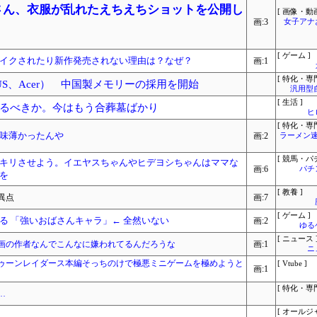
)さん、衣服が乱れたえちえちショットを公開し
[ 画像・動画
画:3
女子アナ
[ ゲーム ]
イクされたり新作発売されない理由は？なぜ？
画:1
[ 特化・専門
US、Acer） 中国製メモリーの採用を開始
汎用型
[ 生活 ]
るべきか。今はもう合葬墓ばかり
ヒ
[ 特化・専門
味薄かったんや
画:2
ラーメン速
[ 競馬・パ
キリさせよう。イエヤスちゃんやヒデヨシちゃんはママな
画:6
パチ
を
[ 教養 ]
異点
画:7
[ ゲーム ]
る 「強いおばさんキャラ」← 全然いない
画:2
ゆる
[ ニュース 
画の作者なんでこんなに嫌われてるんだろうな
画:1
ニ
ゥーンレイダース本編そっちのけで極悪ミニゲームを極めようと
[ Vtube ]
画:1
[ 特化・専門
…
[ オールジ