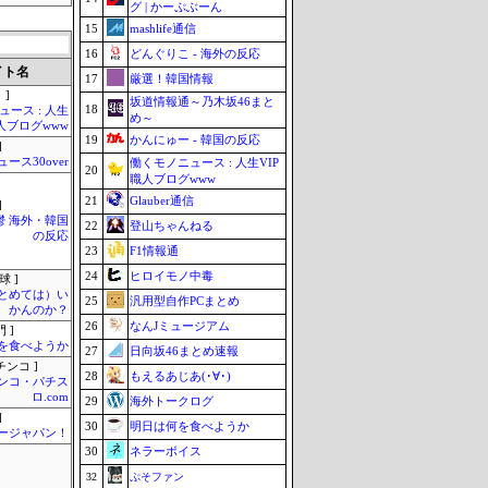
グ | かーぷぶーん
15
mashlife通信
16
どんぐりこ - 海外の反応
イト名
17
厳選！韓国情報
 ]
坂道情報通～乃木坂46まと
18
ース : 人生
め～
職人ブログwww
19
かんにゅー - 韓国の反応
]
ュース30over
働くモノニュース : 人生VIP
20
職人ブログwww
21
Glauber通信
]
鬱 海外・韓国
22
登山ちゃんねる
の反応
23
F1情報通
24
ヒロイモノ中毒
球 ]
まとめては）い
25
汎用型自作PCまとめ
かんのか？
26
なんJミュージアム
 ]
を食べようか
27
日向坂46まとめ速報
チンコ ]
28
もえるあじあ(･∀･)
ンコ・パチス
ロ.com
29
海外トークログ
]
30
明日は何を食べようか
ージャパン！
30
ネラーボイス
32
ぷそファン