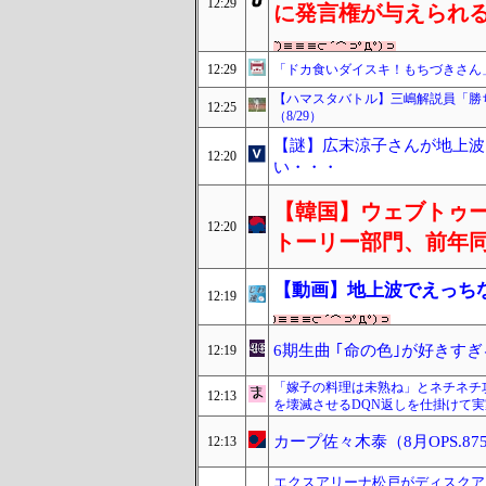
12:29
に発言権が与えられ
12:29
「ドカ食いダイスキ！もちづきさん
【ハマスタバトル】三嶋解説員「勝
12:25
（8/29）
【謎】広末涼子さんが地上波
12:20
い・・・
【韓国】ウェブトゥ
12:20
トーリー部門、前年同
【動画】地上波でえっち
12:19
6期生曲 ｢命の色｣が好きす
12:19
「嫁子の料理は未熟ね」とネチネチ
12:13
を壊滅させるDQN返しを仕掛けて
カープ佐々木泰（8月OPS.87
12:13
エクスアリーナ松戸がディスクア