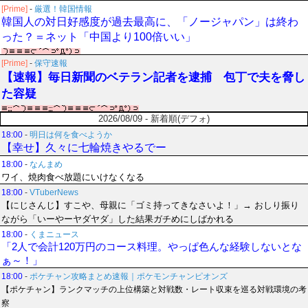
[Prime]
-
厳選！韓国情報
韓国人の対日好感度が過去最高に、「ノージャパン」は終わ
った？＝ネット「中国より100倍いい」
[Prime]
-
保守速報
【速報】毎日新聞のベテラン記者を逮捕 包丁で夫を脅し
た容疑
2026/08/09 - 新着順(デフォ)
18:00
-
明日は何を食べようか
【幸せ】久々に七輪焼きやるでー
18:00
-
なんまめ
ワイ、焼肉食べ放題にいけなくなる
18:00
-
VTuberNews
【にじさんじ】すこや、母親に「ゴミ持ってきなさいよ！」→ おしり振り
ながら「いーやーヤダヤダ」した結果ガチめにしばかれる
18:00
-
くまニュース
「2人で会計120万円のコース料理。やっぱ色んな経験しないとな
ぁ～！」
18:00
-
ポケチャン攻略まとめ速報｜ポケモンチャンピオンズ
【ポケチャン】ランクマッチの上位構築と対戦数・レート収束を巡る対戦環境の考
察