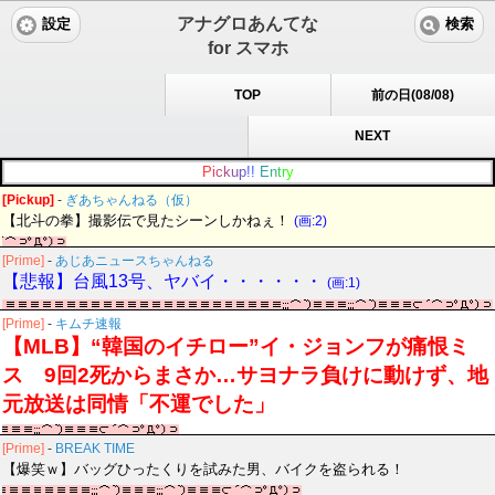
アナグロあんてな
設定
検索
for スマホ
TOP
前の日(08/08)
NEXT
P
i
c
k
u
p
!
!
E
n
t
r
y
[Pickup]
-
ぎあちゃんねる（仮）
【北斗の拳】撮影伝で見たシーンしかねぇ！
(画:2)
[Prime]
-
あじあニュースちゃんねる
【悲報】台風13号、ヤバイ・・・・・・
(画:1)
[Prime]
-
キムチ速報
【MLB】“韓国のイチロー”イ・ジョンフが痛恨ミ
ス 9回2死からまさか…サヨナラ負けに動けず、地
元放送は同情「不運でした」
[Prime]
-
BREAK TIME
【爆笑ｗ】バッグひったくりを試みた男、バイクを盗られる！