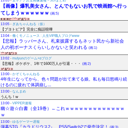
13:05
-
女子アナお宝画像速報－5chまとめ
【画像】爆乳美女さん、とんでもないお乳で映画館へ行っ
てしまうｗｗｗｗｗｗ
(画:5)
13:05
-
ぎあちゃんねる（仮）
【ブヨトピア】完全に痴話喧嘩
13:04
-
働くモノニュース : 人生VIP職人ブログwww
【悲報】ラッパーさん、札束披露するもネット民から新社会
人の初ボーナスくらいしかないと笑われる
(画:1)
13:02
-
mutyunのゲーム+αブログ
【悲報】ポケポケ、1年で1600万人が引退・・・
(画:2)
13:00
-
かぞくちゃんねる
4年生になってから、色々問題が出て来てる娘。私も毎日怒鳴り続
けるのに疲れて体調崩し...
13:00
-
なんまめ
うんち！w
13:00
-
VIPPER速報
幽☆遊☆白書（全19巻）←これｗｗｗｗｗｗｗｗｗｗｗｗｗ
ｗ
13:00
-
ゆるゲーマー遅報
弾幕STG『カラドリウス2』、PS5/Switch2で発売決定！
(画:3)