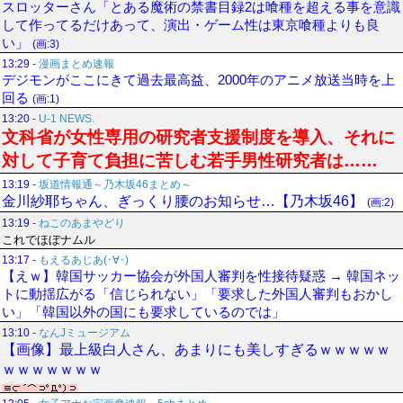
スロッターさん「とある魔術の禁書目録2は喰種を超える事を意識
して作ってるだけあって、演出・ゲーム性は東京喰種よりも良
い」
(画:3)
13:29
-
漫画まとめ速報
デジモンがここにきて過去最高益、2000年のアニメ放送当時を上
回る
(画:1)
13:20
-
U-1 NEWS.
文科省が女性専用の研究者支援制度を導入、それに
対して子育て負担に苦しむ若手男性研究者は……
13:19
-
坂道情報通～乃木坂46まとめ～
金川紗耶ちゃん、ぎっくり腰のお知らせ…【乃木坂46】
(画:2)
13:19
-
ねこのあまやどり
これでほぼナムル
13:17
-
もえるあじあ(･∀･)
【えｗ】韓国サッカー協会が外国人審判を性接待疑惑 → 韓国ネッ
トに動揺広がる「信じられない」「要求した外国人審判もおかし
い」「韓国以外の国にも要求しているのでは」
13:10
-
なんJミュージアム
【画像】最上級白人さん、あまりにも美しすぎるｗｗｗｗｗ
ｗｗｗｗｗｗｗ