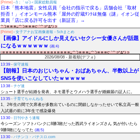
[Prime]
-
/)；｀ω´)＜国家総動員報
日本「熊本地震」女性店員「会社の指示で戻る」店舗会社「取材
拒否！」イオンモール熊本「屋外の貯蔵ﾀﾝｸは無傷（謎」イオン従
業員「店に戻る許可を出す（新証言」→
[Prime]
-
女子アナお宝画像速報－5chまとめ
【画像】アイドルにしか見えないセクシー女優さんが話題
になるｗｗｗｗｗｗ
(画:4)
2026/08/08 - 新着順(デフォ)
13:39
-
保守速報
【朗報】日本のおじいちゃん・おばあちゃん、半数以上が
SNSを使いこなしていたｗｗｗｗｗ
13:38
-
チゲ速
シュート選手が結婚を発表、ネモ選手とウメハラ選手が婚姻届の証人に。
13:35
-
子育てちゃんねる
1、2年生の間で欠席者が多数出ているのに閉鎖しなかったせいで私立高一般
入試週の前に3年生で感染爆発
13:30
-
日刊やきう速報
今シーズン ソフトバンクに8勝3敗だった西武ライオンズさん 気が付いたら
9勝9敗になってた
(画:5)
13:30
-
パチンコ・パチスロ.com