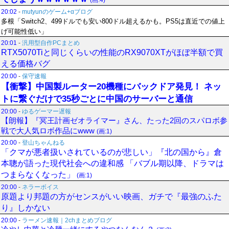
(画:4)
20:02
-
mutyunのゲーム+αブログ
多根「Switch2、499ドルでも安い800ドル超えるかも。PS5は直近での値上
げ可能性低い」
20:01
-
汎用型自作PCまとめ
RTX5070Tiと同じくらいの性能のRX9070XTがほぼ半額で買
える価格バグ
20:00
-
保守速報
【衝撃】中国製ルーター20機種にバックドア発見！ ネッ
トに繋ぐだけで35秒ごとに中国のサーバーと通信
20:00
-
ゆるゲーマー遅報
【朗報】『冥王計画ゼオライマー』さん、たった2回のスパロボ参
戦で大人気ロボ作品にwww
(画:1)
20:00
-
登山ちゃんねる
「クマが悪者扱いされているのが悲しい」『北の国から』倉
本聰が語った現代社会への違和感 「バブル期以降、ドラマは
つまらなくなった」
(画:1)
20:00
-
ネラーボイス
原題より邦題の方がセンスがいい映画、ガチで『最強のふた
り』しかない
20:00
-
ラーメン速報｜2chまとめブログ