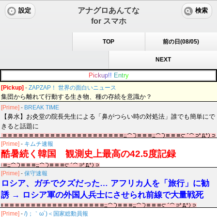
アナグロあんてな
設定
検索
for スマホ
TOP
前の日(08/05)
NEXT
P
i
c
k
u
p
!
!
E
n
t
r
y
[Pickup]
-
ZAPZAP！ 世界の面白いニュース
集団から離れて行動する生き物、種の存続を意識か？
[Prime]
-
BREAK TIME
【鼻水】お灸堂の院長先生による「鼻がつらい時の対処法」誰でも簡単にで
きると話題に
[Prime]
-
キムチ速報
酷暑続く韓国 観測史上最高の42.5度記録
[Prime]
-
保守速報
ロシア、ガチでクズだった… アフリカ人を「旅行」に勧
誘 → ロシア軍の外国人兵士にさせられ前線で大量戦死
[Prime]
-
/)；｀ω´)＜国家総動員報