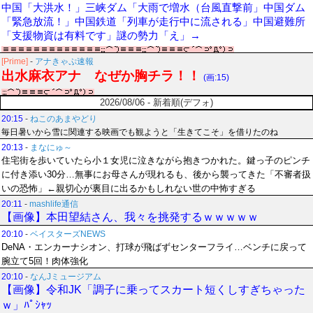
中国「大洪水！」三峡ダム「大雨で増水（台風直撃前」中国ダム
「緊急放流！」中国鉄道「列車が走行中に流される」中国避難所
「支援物資は有料です」謎の勢力「え」→
[Prime]
-
アナきゃぷ速報
出水麻衣アナ なぜか胸チラ！！
(画:15)
2026/08/06 - 新着順(デフォ)
20:15
-
ねこのあまやどり
毎日暑いから雪に関連する映画でも観ようと「生きてこそ」を借りたのね
20:13
-
まなにゅ～
住宅街を歩いていたら小１女児に泣きながら抱きつかれた。鍵っ子のピンチ
に付き添い30分…無事にお母さんが現れるも、後から襲ってきた「不審者扱
いの恐怖」←親切心が裏目に出るかもしれない世の中怖すぎる
20:11
-
mashlife通信
【画像】本田望結さん、我々を挑発するｗｗｗｗｗ
20:10
-
ベイスターズNEWS
DeNA・エンカーナシオン、打球が飛ばずセンターフライ…ベンチに戻って
腕立て5回！肉体強化
20:10
-
なんJミュージアム
【画像】令和JK「調子に乗ってスカート短くしすぎちゃった
ｗ」ﾊﾟｼｬｯ