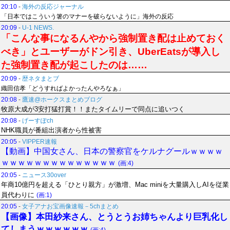
20:10
-
海外の反応ジャーナル
「日本ではこういう箸のマナーを破らないように」海外の反応
20:09
-
U-1 NEWS.
「こんな事になるんやから強制置き配は止めておく
べき」とユーザーがドン引き、UberEatsが導入し
た強制置き配が起こしたのは……
20:09
-
歴ネタまとブ
織田信孝「どうすればよかったんやろなぁ」
20:08
-
鷹速@ホークスまとめブログ
牧原大成が3安打猛打賞！！またタイムリーで同点に追いつく
20:08
-
げーすぽch
NHK職員が番組出演者から性被害
20:05
-
VIPPER速報
【動画】中国女さん、日本の警察官をケルナグールｗｗｗｗ
ｗｗｗｗｗｗｗｗｗｗｗｗｗｗ
(画:4)
20:05
-
ニュース30over
年商10億円を超える「ひとり親方」が激増、Mac miniを大量購入しAIを従業
員代わりに
(画:1)
20:05
-
女子アナお宝画像速報－5chまとめ
【画像】本田紗来さん、とうとうお姉ちゃんより巨乳化し
てしまうｗｗｗｗｗｗ