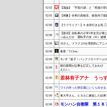
02:02
【議論】「宇宙の謎」と「死後の世
02:01
【画像】令和の高校生、校舎内で前戯
02:00
【ラブライブ！】✕ 余所行きお乳 
【新潟】自転車の小学1年女児が車
02:00
っ込んだか 運転手の女（61）逮捕
02:00
AIさん、ドラクエ6を理想的にアニ
02:00
春香「13.5cm」
02:00
モバP「藍子！バッファローゲームや
朝日新聞が記事を訂正しておわび 
02:00
えたい」
若林有子アナ うっ
02:00
02:00
ワイの作った卵豆腐にいくら出せる
02:00
東大卒さん、ヒカルに嫉妬した結果
モンハン自衛隊 第１８
02:00