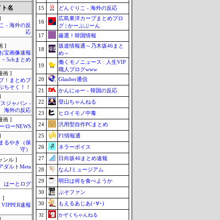
イト名
15
どんぐりこ - 海外の反応
広島東洋カープまとめブロ
]
16
 - 海外の反
グ | かーぷぶーん
応
17
厳選！韓国情報
坂道情報通～乃木坂46まと
 ]
18
お宝画像速報
め～
－5chまとめ
働くモノニュース : 人生VIP
19
職人ブログwww
画 ]
20
Glauber通信
ブ！まとめブ
ぷちそく！！
21
かんにゅー - 韓国の反応
]
22
登山ちゃんねる
スジャパン -
海外の反応
23
ヒロイモノ中毒
画 ]
24
汎用型自作PCまとめ
ーローNEWS
25
F1情報通
]
まるやき（保
26
ネラーボイス
守）
27
日向坂46まとめ速報
ャンル ]
アダルトMeta
28
なんJミュージアム
29
明日は何を食べようか
はーとログ
30
ぷそファン
 ]
30
もえるあじあ(･∀･)
VIPPER速報
32
かぞくちゃんねる
]