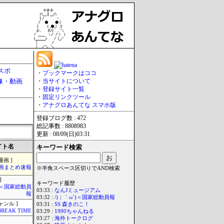
スポ
・
ブックマークはココ
像・動画
・
当サイトについて
・
登録サイト一覧
・
固定リンクツール
・
アナグロあんてな スマホ版
登録ブログ数 : 472
総記事数 : 8808983
更新 : 08/09(日)03:31
イト名
キーワード検索
漫画 ]
画まとめ速報
※半角スペース区切りでAND検索
]
キーワード履歴
´)＜国家総動員
03:33 :
なんJミュージアム
報
03:32 :
/)；｀ω´)＜国家総動員報
ャンル ]
03:31 :
SS 森きのこ！
BREAK TIME
03:29 :
1990ちゃんねる
03:27 :
海外トークログ