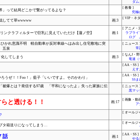
ダム
[ 教養 ]
界」って結局どこかで繋がってるよな？
究極
[ VIP・ネタ
してて草wwwww
画:3
[ アニメ・漫
◯リンクラフィルターで巨乳に見えていただけ【蓮ノ空】
画:1
ラブライ
ログ 
にひかれ意識不明 軽自動車が反対車線へはみ出し住宅敷地に突
[ ニュース 
 五泉
常
[ なんJ・野
メ化してしまう
画:3
竜速（
[ AA・SS ]
えす
[ AA・SS ]
ろうぜ！！Foo！」藍子「いいですよ。そのかわり」
SS
「被爆とは？発信する97歳 「平和になったよ」失った家族に伝
[ ニュース 
黒マッ
[ 画像・動画
すらと透ける！！
画:17
ア
[ オールジ
？
[ オールジ
ブタ箱送りになってしまう…
[ AA・SS ]
７話
画:1
やる