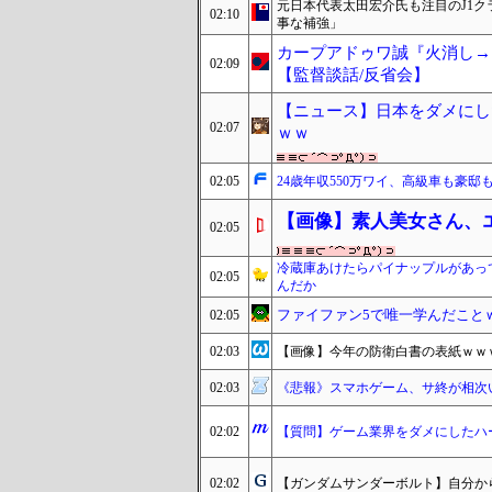
元日本代表太田宏介氏も注目のJ1ク
02:10
事な補強」
カープアドゥワ誠『火消し→
02:09
【監督談話/反省会】
【ニュース】日本をダメにし
02:07
ｗｗ
02:05
24歳年収550万ワイ、高級車も豪
【画像】素人美女さん、
02:05
冷蔵庫あけたらパイナップルがあっ
02:05
んだか
ファイファン5で唯一学んだこと
02:05
02:03
【画像】今年の防衛白書の表紙ｗｗ
02:03
《悲報》スマホゲーム、サ終が相次
02:02
【質問】ゲーム業界をダメにしたハ
02:02
【ガンダムサンダーボルト】自分か