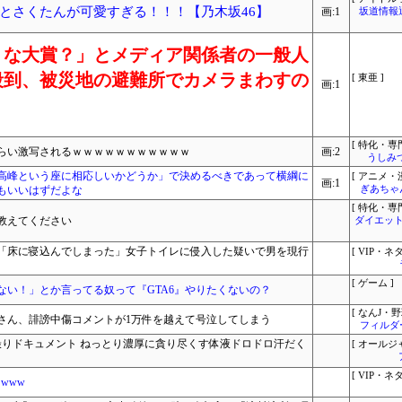
とさくたんが可愛すぎる！！！【乃木坂46】
画:1
坂道情報
うな大賞？」とメディア関係者の一般人
殺到、被災地の避難所でカメラまわすの
[ 東亜 ]
画:1
[ 特化・専門
ぐらい激写されるｗｗｗｗｗｗｗｗｗｗｗ
画:2
うしみつ
高峰という座に相応しいかどうか」で決めるべきであって横綱に
[ アニメ・漫
画:1
もいいはずだよな
ぎあちゃ
[ 特化・専門
教えてください
ダイエット
「床に寝込んでしまった」女子トイレに侵入した疑いで男を現行
[ VIP・ネタ
[ ゲーム ]
ない！」とか言ってる奴って『GTA6』やりたくないの？
[ なんJ・野
さん、誹謗中傷コメントが1万件を越えて号泣してしまう
フィルダ
撮りドキュメント ねっとり濃厚に貪り尽くす体液ドロドロ汗だく
[ オールジ
[ VIP・ネタ
www