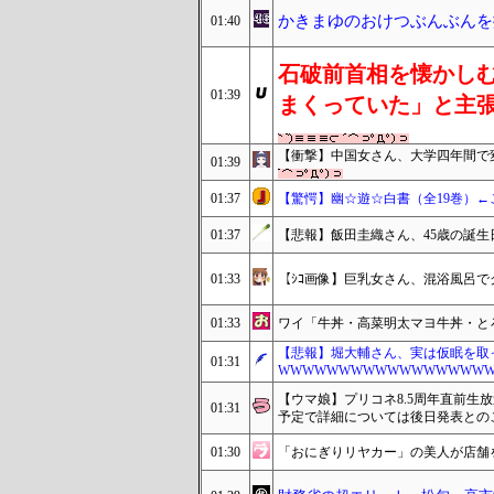
かきまゆのおけつぶんぶんを
01:40
石破前首相を懐かし
01:39
まくっていた」と主
【衝撃】中国女さん、大学四年間で
01:39
01:37
【驚愕】幽☆遊☆白書（全19巻）
01:37
【悲報】飯田圭織さん、45歳の誕
01:33
【ｼｺ画像】巨乳女さん、混浴風呂
01:33
ワイ「牛丼・高菜明太マヨ牛丼・とろろオ
【悲報】堀大輔さん、実は仮眠を取
01:31
WWWWWWWWWWWWWWWWW
【ウマ娘】プリコネ8.5周年直前生
01:31
予定で詳細については後日発表との
01:30
「おにぎりリヤカー」の美人が店舗を