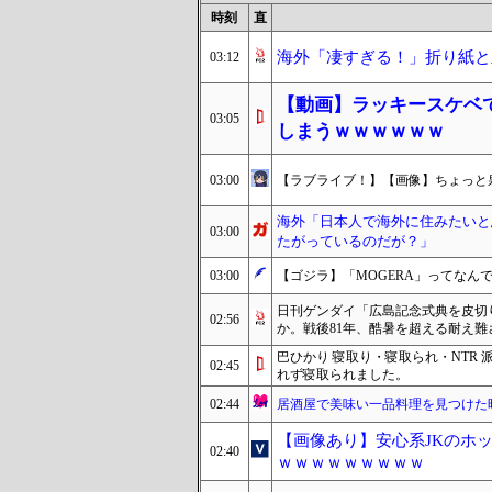
時刻
直
海外「凄すぎる！」折り紙と
03:12
【動画】ラッキースケベ
03:05
しまうｗｗｗｗｗｗ
03:00
【ラブライブ！】【画像】ちょっと泉
海外「日本人で海外に住みたいと
03:00
たがっているのだが？」
03:00
【ゴジラ】「MOGERA」ってなん
日刊ゲンダイ「広島記念式典を皮切
02:56
か。戦後81年、酷暑を超える耐え難
巴ひかり 寝取り・寝取られ・NTR
02:45
れず寝取られました。
02:44
居酒屋で美味い一品料理を見つけた
【画像あり】安心系JKのホ
02:40
ｗｗｗｗｗｗｗｗｗ