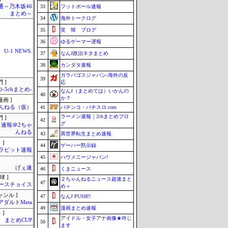
通～乃木坂46
33
フットボール速報
まとめ～
34
海外トークログ
35
笑 韓 ブログ
36
ゆるゲーマー遅報
U-1 NEWS.
37
なんJ政治ネタまとめ
38
カンダタ速報
ガラパゴスジャパン-海外の反
39
 ]
応
-5chまとめ-
なんJ（まとめては）いかんの
40
か？
画 ]
んねる（仮）
41
パチンコ・パチスロ.com
ラーメン速報｜2chまとめブロ
 ]
42
グ
速報＠2ちゃ
んねる
43
異世界転生まとめ速報
 ]
44
ゲーハー黙示録
ラビット速報
45
ハウメニージャパン!
げぇ速
46
くまニュース
球 ]
２ちゃんねるニュース超速まと
47
ースチョイス
め＋
ャンル ]
47
なんJ PUSH!!
アダルトMeta
49
漫画まとめ速報
 ]
アイドル・女子アナ画像★吟じ
まとめCUP
50
ます