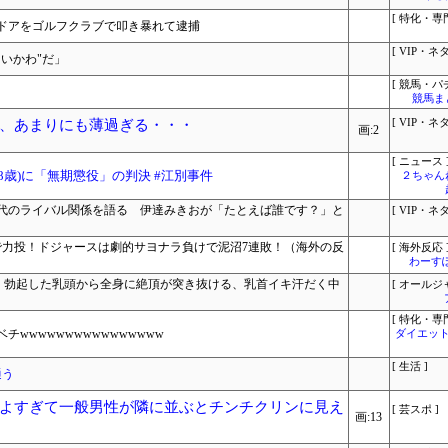
[ 特化・専門
ドアをゴルフクラブで叩き暴れて逮捕
[ VIP・ネタ
いかわ"だ」
[ 競馬・パ
競馬ま
、あまりにも薄過ぎる・・・
[ VIP・ネタ
画:2
[ ニュース 
8歳)に「無期懲役」の判決 #江別事件
２ちゃん
代のライバル関係を語る 伊達みきおが「たとえば誰です？」と
[ VIP・ネタ
で力投！ドジャースは劇的サヨナラ負けで泥沼7連敗！（海外の反
[ 海外反応 
わーす
覚醒！勃起した乳頭から全身に絶頂が突き抜ける、乳首イキ汗だく中
[ オールジ
[ 特化・専門
wwwwwwwwwwwwwwww
ダイエット
[ 生活 ]
通う
よすぎて一般男性が隣に並ぶとチンチクリンに見え
[ 芸スポ ]
画:13