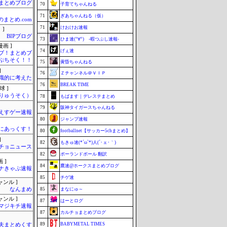
まとめブログ
70
子育てちゃんねる
71
ぎあちゃんねる（仮）
のまとめ.com
71
けおけお速報
 ]
BIPブログ
73
ひま速(°∀°) -暇つぶし速報-
画 ]
74
げぇ速
ブ！まとめブ
ぷちそく！！
75
黄昏ちゃんねる
]
76
Ｚチャンネル＠ＶＩＰ
識的に考えた
76
BREAK TIME
球 ]
りゅうそく）
78
もばます｜デレステまとめ
79
阪神タイガースちゃんねる
えすゲー速報
80
ジャンプ速報
まにあっくす！
80
footballnet【サッカー5chまとめ】
]
82
もきゅ速(*´ω`*)人(´･ェ･｀)
チョニュース
82
ポーランドボール 翻訳
 ]
84
鷹速@ホークスまとめブログ
ナきゃぷ速報
85
チゲ速
ャンル ]
なんまめ
85
まなにゅ～
ャンル ]
87
はーとログ
マジキチ速報
87
カルチョまとめブログ
89
BABYMETAL TIMES
夫まとめくす