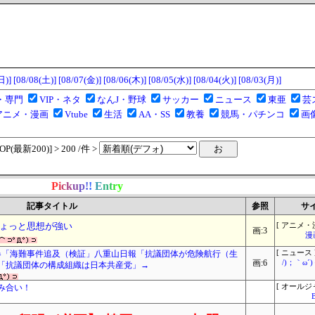
日)]
[08/08(土)]
[08/07(金)]
[08/06(木)]
[08/05(水)]
[08/04(火)]
[08/03(月)]
・専門
VIP・ネタ
なんJ・野球
サッカー
ニュース
東亜
芸
アニメ・漫画
Vtube
生活
AA・SS
教養
競馬・パチンコ
画
(最新200)] > 200 /件 >
P
i
c
k
u
p
!
!
E
n
t
r
y
記事タイトル
参照
サ
ょっと思想が強い
[ アニメ・
画:3
漫
春「海難事件追及（検証」八重山日報「抗議団体が危険航行（生
[ ニュース 
画:6
/)；｀ω
「抗議団体の構成組織は日本共産党」→
み合い！
[ オールジ