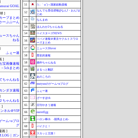
]
51
/)；｀ω´)＜国家総動員報
amurai GOAL
なんでも受信遅報@なんJ・おんJま
52
球 ]
とめ
カープまとめ
53
なんまめ
| かーぷぶーん
54
ほんわか2ちゃんねる
54
ベイスターズNEWS
ュースちゃん
ツバメ速報＠東京ヤクルトスワロ
ねる
56
ーズまとめ
]
57
ニュース30over
ふぇー速
58
歴史的速報
 ]
58
婚外ちゃんねる
お宝画像速報
－5chまとめ
60
まるっと翻訳
61
あのころの
てちゃんねる
62
mutyunのゲーム+αブログ
カンダタ速報
63
ふぇー速
]
63
げーすぽch
h＠２ちゃんねる
65
日刊やきう速報
 ]
ンネル＠VIP
66
easterEgg
67
ハロン棒ch -競馬まとめ-
のゲーム+αブロ
グ
68
バイクと！
画 ]
69
スカッと王国！
M.LOG｜ガン