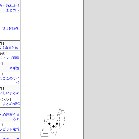
]
通～乃木坂46
まとめ～
U-1 NEWS.
 ]
-5chまとめ-
画 ]
ジャンプ速報
 ]
ネギ速
 ]
またここのサイ
ト?
 ]
いしいまとめ
ャンル ]
まとめABC
とめ速報うま
ろぐ
 ]
ラビット速報
]