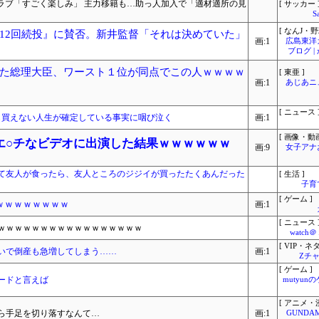
ラブ「すごく楽しみ」 主力移籍も…助っ人加入で「適材適所の見
[ サッカー 
S
[ なんJ・野
12回続投』に賛否。新井監督「それは決めていた」
画:1
広島東洋
ブログ 
た総理大臣、ワースト１位が同点でこの人ｗｗｗｗ
[ 東亜 ]
画:1
あじあニ
[ ニュース 
邸も買えない人生が確定している事実に咽び泣く
画:1
[ 画像・動画
エ○チなビデオに出演した結果ｗｗｗｗｗｗ
画:9
女子アナ
て友人が食ったら、友人ところのジジイが買ったたくあんだった
[ 生活 ]
子育
[ ゲーム ]
ｗｗｗｗｗｗｗｗ
画:1
[ ニュース 
ｗｗｗｗｗｗｗｗｗｗｗｗｗｗｗｗｗ
watc
[ VIP・ネタ
いで倒産も急増してしまう……
画:1
Zチャ
[ ゲーム ]
ードと言えば
mutyun
[ アニメ・漫
ら手足を切り落すなんて…
画:1
GUNDA