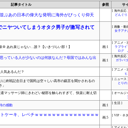
記事タイトル
参照
サ
[ 海外反応 
並ぶあの日本の偉大な発明に海外がびっくり仰天
どんぐりこ
でニヤついてしまうオタク男子が激写されて
[ 画像・動画
女子アナ
[ アニメ・漫
💢 あれ泉じゃない…誰？【いきづらい部！】
画:1
ラブライ
ログ 
[ 海外反応 
思っている人が少ないのは何故なんだ？母国ではみんな出
画:1
ガラパゴ
[ アニメ・漫
で人気あるんだ？
ヒ
[ ニュース 
りに終戦記念日まで国民は空々しい高市の戯言を聞かされるの
とりの
さ」
 派遣マッサージ師にきわどい秘部を触られすぎて、快楽に耐え切
[ オールジ
[ 生活 ]
時の感動
画:1
ットケーキ、レベチｗｗｗｗｗｗｗｗｗｗｗｗｗｗｗ
[ VIP・ネタ
画:5
[ アイドル 