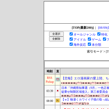
[TOP(最新200)]
|
[08/09(
オールジャンル
特化
アイドル
ゲーム
海外反応
未分類
索引モード > [TOP
時刻
直
RSS
【悲報】エロ漫画家の愛上陸、ち
Pickup
日本「沖縄県知事選（9月」一色正
03:39
徒乗せ制限区域侵入」第三者委員会
【ｗ】物凄くカワイイ子猫の取っ組
08:00