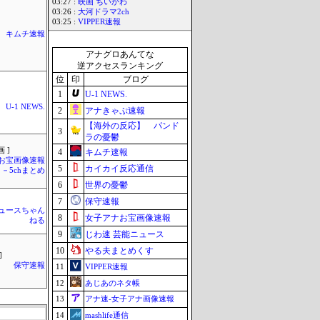
03:27 :
映画 ちいかわ
03:26 :
大河ドラマ2ch
03:25 :
VIPPER速報
キムチ速報
アナグロあんてな
逆アクセスランキング
位
印
ブログ
1
U-1 NEWS.
U-1 NEWS.
2
アナきゃぷ速報
【海外の反応】 パンド
3
ラの憂鬱
 ]
4
キムチ速報
お宝画像速報
5
カイカイ反応通信
－5chまとめ
6
世界の憂鬱
7
保守速報
ュースちゃん
8
女子アナお宝画像速報
ねる
9
じわ速 芸能ニュース
10
やる夫まとめくす
]
保守速報
11
VIPPER速報
12
あじあのネタ帳
13
アナ速‐女子アナ画像速報
14
mashlife通信