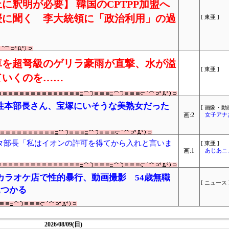
に釈明が必要】 韓国のCPTPP加盟へ
授に聞く 李大統領に「政治利用」の過
[ 東亜 ]
車を超弩級のゲリラ豪雨が直撃、水が溢
[ 東亜 ]
ていくのを……
性本部長さん、宝塚にいそうな美熟女だった
[ 画像・動画
画:2
女子アナ
タ部長「私はイオンの許可を得てから入れと言いま
[ 東亜 ]
画:1
あじあニ
カラオケ店で性的暴行、動画撮影 54歳無職
[ ニュース 
見つかる
2026/08/09(日)