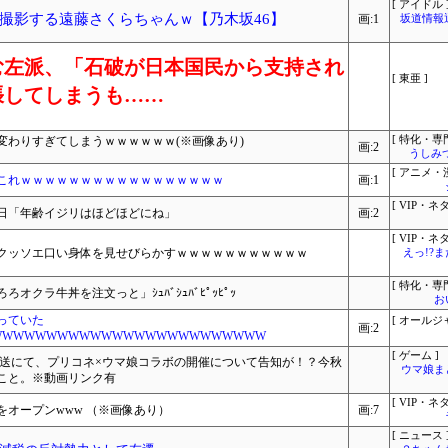
[ アイドル 
撮影する遠藤さくらちゃんｗ【乃木坂46】
画:1
坂道情報
む左派、「石破が日本国民から支持され
[ 東亜 ]
張してしまうも……
変わりすぎてしまうｗｗｗｗｗｗ(※画像あり)
[ 特化・専門
画:2
うしみつ
[ アニメ・漫
←これｗｗｗｗｗｗｗｗｗｗｗｗｗｗｗｗｗ
画:1
[ VIP・ネタ
生日「年齢イジリはほどほどにね」
画:2
[ VIP・ネタ
でクッソエ口い身体を見せびらかすｗｗｗｗｗｗｗｗｗｗｗ
えっ!?
[ 特化・専門
クラ牛丼を注文っと」ｼｭﾊﾞｼｭﾊﾞﾋﾟｯﾋﾟｯ
お
っていた
[ オールジ
画:2
WWWWWWWWWWWWWWWWWWWWWWWWW
[ ゲーム ]
放送にて、プリコネ×ウマ娘コラボの開催について告知が！？今秋
ウマ娘ま
こと。※動画リンク有
[ VIP・ネタ
オープンwww （※画像あり）
画:7
[ ニュース 