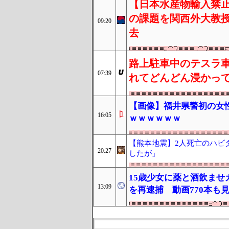
【日本水産物輸入禁止
の課題を関西外大教
09:20
去
路上駐車中のテスラ
07:39
れてどんどん浸かっ
【画像】福井県警初の女
16:05
ｗｗｗｗｗｗ
【熊本地震】2人死亡のハビ
20:27
したが」
15歳少女に薬と酒飲ませ
13:09
を再逮捕 動画770本も