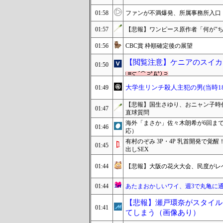
01:58
ファンが不満爆発、所属事務所入口
01:57
【悲報】ワンピース原作者「何が"ち
01:56
CBC賞 枠順確定後の展望
【閲覧注意】ケニアのスイカ
01:50
大学生リンチ殺人主犯の男(当時1
01:49
【悲報】国生さゆり、おニャン子時
01:47
直球質問
海外「まさか」佐々木朗希が6回ま
01:46
応）
有村のぞみ 3P・4P 乳首開発で
01:45
出しSEX
01:44
【悲報】大阪の花火大会、民度がレベチ
01:44
あたまおかしいワイ、週3で丸亀に
【悲報】瀬戸環奈がスタイル
01:41
てしまう（画像あり）