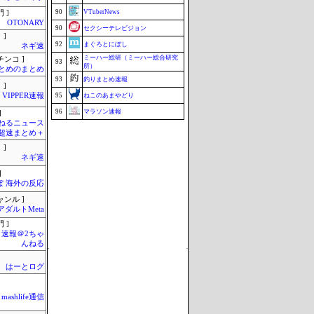
90
VTuberNews
 ]
OTONARY
90
セクシーテレビジョン
 ]
92
まぐろとにぼし
ネギ速
ミーハー総研（ミーハー総合研究
チンコ ]
93
所）
とめのまとめ
93
釣りまとめ速報
 ]
VIPPER速報
95
ねこのあまやどり
96
マラソン速報
]
ねるニュース
96
こんなニュースにでくわした
超速まとめ＋
映画.net -ネタバレ|感想|評判 2chま
98
 ]
とめブログ-
ネギ速
99
まとめんだー
]
99
まとめCUP
ぽ 海外の反応
99
じゃぽにか反応帳
ャンル ]
アダルトMeta
102
ブラウザゲーム速報
 ]
Update 08/09 02:38
速報＠2ちゃ
んねる
はーとログ
mashlife通信