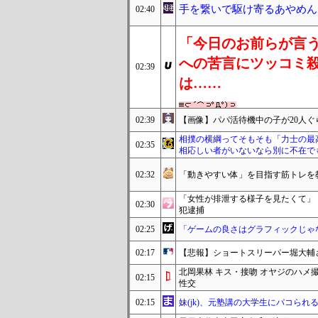
手を繋いで駆け寄るあやめん
02:40
「今日のお前らが言
への苦言にツッコミ
02:39
は……
02:39
【画像】パパ活待機中の子が20人
相撲の横綱ってそもそも「力士の最
02:35
相応しい者がいないなら別に不在で
02:32
「動きやすい体」を目指す筋トレを
「女性が排泄する様子を見たくて」
02:30
犯逮捕
02:25
「ゲームの良さはグラフィックじゃ
02:17
【悲報】ショートスリーパー堀大輔
北岡果林 キス・接吻 オヤジのハメ
02:15
性交
02:15
妹(jk)、元塾講の大学生にパコられる